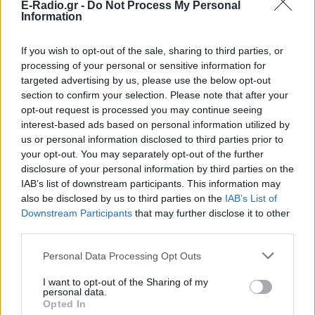
E-Radio.gr -
Do Not Process My Personal
τροχαίο δυστύχημα, ο οποίος γνώριζε το παιδί
Information
ΠΡΙΝ 14 ΕΒΔΟΜΆΔΕΣ
If you wish to opt-out of the sale, sharing to third parties, or
processing of your personal or sensitive information for
targeted advertising by us, please use the below opt-out
section to confirm your selection. Please note that after your
opt-out request is processed you may continue seeing
interest-based ads based on personal information utilized by
us or personal information disclosed to third parties prior to
your opt-out. You may separately opt-out of the further
ΕΛΛΆΔΑ
disclosure of your personal information by third parties on the
IAB’s list of downstream participants. This information may
also be disclosed by us to third parties on the
Τραγωδία στη Ρόδο: Μάνα και κόρη τα θύματα
IAB’s List of
του φονικού τροχαίου στο Αφάντου
Downstream Participants
that may further disclose it to other
third parties.
Ο οδηγός του άλλου οχήματος κρατείται από την
αστυνομία
Personal Data Processing Opt Outs
ΠΡΙΝ 12 ΕΒΔΟΜΆΔΕΣ
I want to opt-out of the Sharing of my
personal data.
Opted In
ΔΙΑΦΗΜΙΣΗ