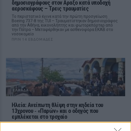
δημοσιογράφους στον Αραξο κατά υποδοχή
αεροσκάφους – Τρεις τραυματίες
Το περιστατικό έγινε κατά την πρώτη προσγείωση
Boeing 737-8 της TUI – Τραυματίστηκαν δημοσιογράφος
από την Αθήνα, εικονολήπτης και φωτορεπόρτερ από
την Πάτρα – Μεταφέρθηκαν με ασθενοφόρα ΕΚΑΒ στο
νοσοκομείο
ΠΡΙΝ 14 ΕΒΔΟΜΆΔΕΣ
ΕΛΛΆΔΑ
Ηλεία: Ανείπωτη θλίψη στην κηδεία του
13χρονου ‑ «Παρών» και ο οδηγός που
εμπλέκεται στο τροχαίο
Στην κηδεία του άτυχου Κωνσταντίνου ήταν και ο
53χρονος οδηγός του αυτοκινήτου που εμπλέκεται στο