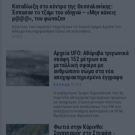
Καταδίωξη στο κέντρο της Θεσσαλονίκης:
Έσπασαν το τζάμι του οδηγού – «Μην κάνεις
μ@@@», του φώναζαν
Εξαιτίας των υψηλών ταχυτήτων το λευκό όχημα έχασε τον
έλεγχο και καρφώθηκε πάνω σε κολονάκια.
ΧΤΕΣ
Αρχεία UFO: Αθόρυβα τριγωνικά
σκάφη 152 μέτρων και
μεταλλική σφαίρα με
ανθρώπινο σώμα στα νέα
αποχαρακτηρισμένα έγγραφα
ΕΛΛΆΔΑ
ΧΤΕΣ
Η κυβέρνηση Τραμπ δημοσίευσε την 5η
παρτίδα αποχαρακτηρισμένων αρχείων
με αναφορές στρατιωτικών πιλότων,
μαρτύρων και αναλύσεων του FBI για
ανεξήγητα εναέρια φαινόμενα σε ΗΠΑ,
Βραζιλία και Αφγανιστάν.
Φωτιά στην Κόρινθο:
Συναγερμός στο Στεφάνι ‑