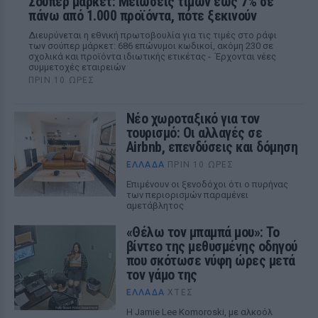
Σούπερ μάρκετ: Μειώσεις τιμών έως 7% σε
πάνω από 1.000 προϊόντα, πότε ξεκινούν
Διευρύνεται η εθνική πρωτοβουλία για τις τιμές στο ράφι
των σούπερ μάρκετ: 686 επώνυμοι κωδικοί, ακόμη 230 σε
σχολικά και προϊόντα ιδιωτικής ετικέτας - Έρχονται νέες
συμμετοχές εταιρειών
ΠΡΙΝ 10 ΏΡΕΣ
Νέο χωροταξικό για τον
τουρισμό: Οι αλλαγές σε
Airbnb, επενδύσεις και δόμηση
ΕΛΛΆΔΑ
ΠΡΙΝ 10 ΏΡΕΣ
Επιμένουν οι ξενοδόχοι ότι ο πυρήνας
των περιορισμών παραμένει
αμετάβλητος
«Θέλω τον μπαμπά μου»: Το
βίντεο της μεθυσμένης οδηγού
που σκότωσε νύφη ώρες μετά
τον γάμο της
ΕΛΛΆΔΑ
ΧΤΕΣ
Η Jamie Lee Komoroski, με αλκοόλ