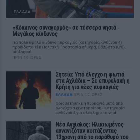
ΕΛΛΆΔΑ
«Κόκκινος συναγερμός» σε τέσσερα νησιά ‑
Μεγάλος κίνδυνος
Για πολύ υψηλό κίνδυνο πυρκαγιάς (κατηγορία κινδύνου 4)
προειδοποιεί η Πολιτική Προστασία σήμερα, Σάββατο (8/8),
σε 4 νησιά.
ΠΡΙΝ 10 ΏΡΕΣ
Σητεία: Υπό έλεγχο η φωτιά
στα Αχλάδια – Σε επιφυλακή η
Κρήτη για νέες πυρκαγιές
ΕΛΛΆΔΑ
ΠΡΙΝ 10 ΏΡΕΣ
Οριοθετήθηκε η πυρκαγιά μετά από
ολονύχτια κινητοποίηση - Κατηγορία
κινδύνου 4 για ολόκληρο το νησί
Νέα Αγχίαλος: Ηλικιωμένος
αυνανιζόταν κοιτάζοντας
13χρονη από το παράθυρό του