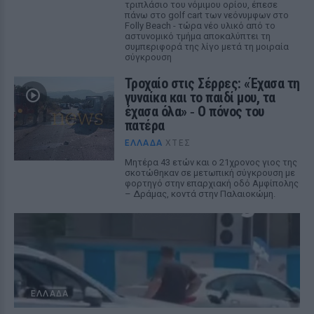
τριπλάσιο του νόμιμου ορίου, έπεσε
πάνω στο golf cart των νεόνυμφων στο
Folly Beach - τώρα νέο υλικό από το
αστυνομικό τμήμα αποκαλύπτει τη
συμπεριφορά της λίγο μετά τη μοιραία
σύγκρουση
Τροχαίο στις Σέρρες: «Έχασα τη
γυναίκα και το παιδί μου, τα
έχασα όλα» ‑ Ο πόνος του
πατέρα
ΕΛΛΆΔΑ
ΧΤΕΣ
Μητέρα 43 ετών και ο 21χρονος γιος της
σκοτώθηκαν σε μετωπική σύγκρουση με
φορτηγό στην επαρχιακή οδό Αμφίπολης
– Δράμας, κοντά στην Παλαιοκώμη.
ΕΛΛΆΔΑ