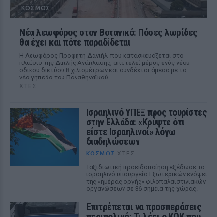
ΚΌΣΜΟΣ
Νέα λεωφόρος στον Βοτανικό: Πόσες λωρίδες
θα έχει και πότε παραδίδεται
Η Λεωφόρος Προφήτη Δανιήλ, που κατασκευάζεται στο
πλαίσιο της Διπλής Ανάπλασης, αποτελεί μέρος ενός νέου
οδικού δικτύου 8 χιλιομέτρων και συνδέεται άμεσα με το
νέο γήπεδο του Παναθηναϊκού.
ΧΤΕΣ
Ισραηλινό ΥΠΕΞ προς τουρίστες
στην Ελλάδα: «Κρύψτε ότι
είστε Ισραηλινοί» λόγω
διαδηλώσεων
ΚΌΣΜΟΣ
ΧΤΕΣ
Ταξιδιωτική προειδοποίηση εξέδωσε το
ισραηλινό υπουργείο Εξωτερικών ενόψει
της «ημέρας οργής» φιλοπαλαιστινιακών
οργανώσεων σε 36 σημεία της χώρας.
Επιτρέπεται να προσπεράσεις
περιπολικό; Τι λέει ο ΚΟΚ που