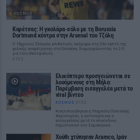
ΚΌΣΜΟΣ
Καρέτσας: Η γκολάρα‑σόλο με τη Borussia
Dortmund κόντρα στην Arsenal του Τζόλη
Ο 18χρονος Έλληνας επιθετικός σκόραρε στο 29ο λεπτό της
φιλικής αναμέτρησης στο Emirates, διαμορφώνοντας το 2-0
για τους Βεστφαλούς.
ΧΤΕΣ
Ελικόπτερο προσγειώνεται σε
λουόμενους στη Μήλο:
Παρέμβαση εισαγγελέα μετά το
viral βίντεο
ΚΌΣΜΟΣ
ΧΤΕΣ
Κινητοποιήθηκαν η Υπηρεσία Πολιτικής
Αεροπορίας, η αστυνομία και ο
εισαγγελέας μετά το επικίνδυνο
περιστατικό στο Σαρακήνικο
Χούθι χτύπησαν Aramco, Ιράν