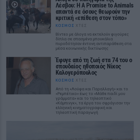
Λέσβου: Η A Promise to Animals
απαντά σε όσους θεωρούν την
κριτική «επίθεση στον τόπο»
ΚΌΣΜΟΣ
ΧΤΕΣ
Βίντεο με άλογα να εκτελούν φιγούρες
δίπλα σε σπασμένα μπουκάλια
πυροδότησαν έντονη αντιπαράθεση στα
μέσα κοινωνικής δικτύωσης
Έφυγε από τη ζωή στα 74 του ο
σπουδαίος ηθοποιός Νίκος
Καλογερόπουλος
ΚΌΣΜΟΣ
ΧΤΕΣ
Από τη «Λούφα και Παραλλαγή» και το
«Ρεμπέτικο» έως το «Μάθε παιδί μου
γράμματα» και το τηλεοπτικό
«Κάμπινγκ», τα έργα του σφράγισαν την
ελληνική κινηματογραφική και
τηλεοπτική παραγωγή