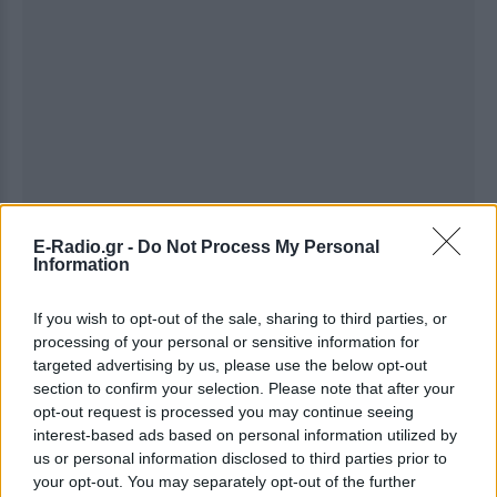
E-Radio.gr -
Do Not Process My Personal
Information
If you wish to opt-out of the sale, sharing to third parties, or
processing of your personal or sensitive information for
targeted advertising by us, please use the below opt-out
Ακολουθήστε το E-Radio.gr στο
Google News
section to confirm your selection. Please note that after your
opt-out request is processed you may continue seeing
και μάθετε πρώτοι
τα πιο hot νέα
.
interest-based ads based on personal information utilized by
us or personal information disclosed to third parties prior to
Για ακόμη περισσότερα
νέα
, μπείτε στην
ροή
your opt-out. You may separately opt-out of the further
ειδήσεων
του E-Daily.gr