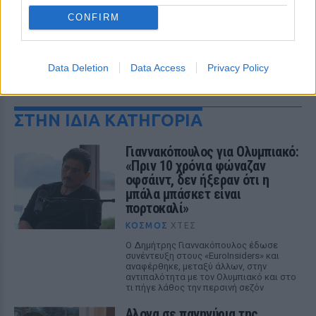
CONFIRM
Data Deletion
Data Access
Privacy Policy
ΔΕΙΤΕ ΕΠΙΣΗΣ
ΣΤΗΝ ΙΔΙΑ ΚΑΤΗΓΟΡΙΑ
Γιαννακόπουλος για Ολυμπιακό:
«Πριν 10 χρόνια φώναζαν
οφσάιντ, δεν ήξεραν ότι η
μπάλα μπάσκετ είναι
πορτοκαλί»
ΚΌΣΜΟΣ
ΧΤΕΣ
Ο Δημήτρης Γιαννακόπουλος έδωσε
συνέντευξη στους «EuroInsiders» και
αναφέρθηκε, μεταξύ άλλων, στην
αντιπαλότητα με τον Ολυμπιακό και στο
τι πήγε λάθος την περσινή σεζόν
Αλογα σε πανηγύρια της