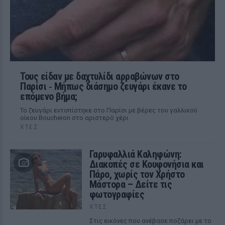
Τους είδαν με δαχτυλίδι αρραβώνων στο
Παρίσι ‑ Μήπως διάσημο ζευγάρι έκανε το
επόμενο βήμα;
Το ζευγάρι εντοπίστηκε στο Παρίσι με βέρες του γαλλικού
οίκου Boucheron στο αριστερό χέρι
ΧΤΕΣ
Γαρυφαλλιά Καληφώνη:
Διακοπές σε Κουφονήσια και
Πάρο, χωρίς τον Χρήστο
Μάστορα – Δείτε τις
φωτογραφίες
ΧΤΕΣ
Στις εικόνες που ανέβασε ποζάρει με το