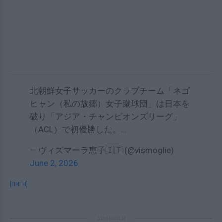
北朝鮮女子サッカーのクラブチーム「ネゴ
ヒャン（私の故郷）女子蹴球団」は日本を
破り「アジア・チャンピオンズリーグ」
（ACL）で初優勝した。…
— ヴィズマーラ恵子🇮🇹 (@vismoglie)
June 2, 2026
[ΠΗΓΗ]
ΔΙΑΦΗΜΙΣΗ