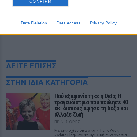
CONFIRM
Data Deletion
Data Access
Privacy Policy
ΔΕΙΤΕ ΕΠΙΣΗΣ
ΣΤΗΝ ΙΔΙΑ ΚΑΤΗΓΟΡΙΑ
Πού εξαφανίστηκε η Dido; Η
τραγουδίστρια που πούλησε 40
εκ. δίσκους άφησε τη δόξα και
άλλαξε ζωή
ΠΡΙΝ 7 ΏΡΕΣ
Με επιτυχίες όπως τα «Thank You»,
«White Flag» και τη θρυλική συνεργασία