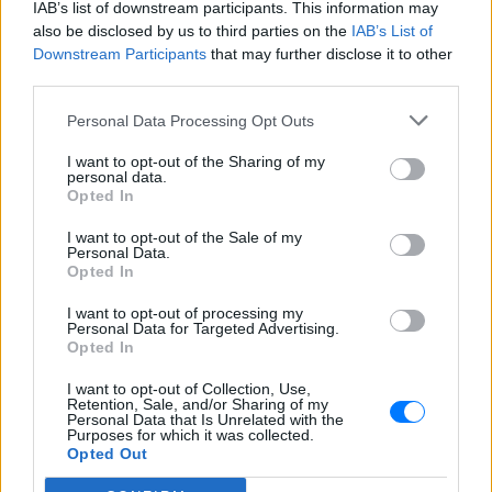
Ακολουθήστε το E-Radio.gr στο
Google News
IAB’s list of downstream participants. This information may
και μάθετε πρώτοι
τα πιο hot νέα
.
also be disclosed by us to third parties on the
IAB’s List of
Downstream Participants
that may further disclose it to other
Εσύ μπήκες στο E-Daily.gr; Τα νέα της ημέρας
third parties.
και ότι σου κάνει κλικ!
Personal Data Processing Opt Outs
Ακολουθήστε το E-Radio.gr και στο Instagram
I want to opt-out of the Sharing of my
personal data.
Opted In
ΔΙΑΦΗΜΙΣΗ
I want to opt-out of the Sale of my
Personal Data.
Opted In
I want to opt-out of processing my
Personal Data for Targeted Advertising.
Opted In
I want to opt-out of Collection, Use,
Retention, Sale, and/or Sharing of my
Personal Data that Is Unrelated with the
Purposes for which it was collected.
Opted Out