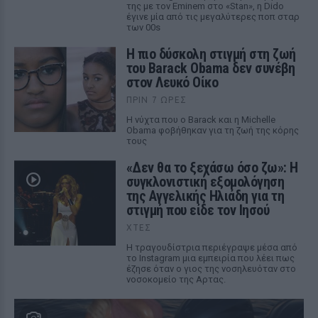
της με τον Eminem στο «Stan», η Dido
έγινε μία από τις μεγαλύτερες ποπ σταρ
των 00s
Η πιο δύσκολη στιγμή στη ζωή
του Barack Obama δεν συνέβη
στον Λευκό Οίκο
ΠΡΙΝ 7 ΏΡΕΣ
Η νύχτα που ο Barack και η Michelle
Obama φοβήθηκαν για τη ζωή της κόρης
τους
«Δεν θα το ξεχάσω όσο ζω»: Η
συγκλονιστική εξομολόγηση
της Αγγελικής Ηλιάδη για τη
στιγμή που είδε τον Ιησού
ΧΤΕΣ
Η τραγουδίστρια περιέγραψε μέσα από
το Instagram μια εμπειρία που λέει πως
έζησε όταν ο γιος της νοσηλευόταν στο
νοσοκομείο της Αρτας.