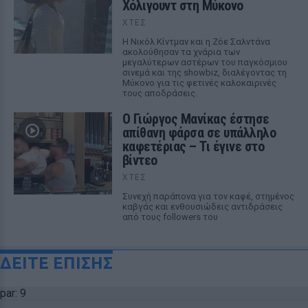
Χόλιγουντ στη Μύκονο
ΧΤΕΣ
Η Νικόλ Κίντμαν και η Ζόε Σαλντάνα
ακολούθησαν τα χνάρια των
μεγαλύτερων αστέρων του παγκόσμιου
σινεμά και της showbiz, διαλέγοντας τη
Μύκονο για τις φετινές καλοκαιρινές
τους αποδράσεις.
Ο Γιώργος Μανίκας έστησε
απίθανη φάρσα σε υπάλληλο
καφετέριας – Τι έγινε στο
βίντεο
ΧΤΕΣ
Συνεχή παράπονα για τον καφέ, στημένος
καβγάς και ενθουσιώδεις αντιδράσεις
από τους followers του
ΔΕΙΤΕ ΕΠΙΣΗΣ
par: 9