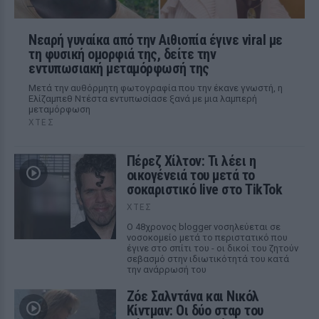
Νεαρή γυναίκα από την Αιθιοπία έγινε viral με
τη φυσική ομορφιά της, δείτε την
εντυπωσιακή μεταμόρφωσή της
Μετά την αυθόρμητη φωτογραφία που την έκανε γνωστή, η
Ελίζαμπεθ Ντέστα εντυπωσίασε ξανά με μια λαμπερή
μεταμόρφωση
ΧΤΕΣ
Πέρεζ Χίλτον: Τι λέει η
οικογένειά του μετά το
σοκαριστικό live στο TikTok
ΧΤΕΣ
Ο 48χρονος blogger νοσηλεύεται σε
νοσοκομείο μετά το περιστατικό που
έγινε στο σπίτι του - οι δικοί του ζητούν
σεβασμό στην ιδιωτικότητά του κατά
την ανάρρωσή του
Ζόε Σαλντάνα και Νικόλ
Κίντμαν: Οι δύο σταρ του