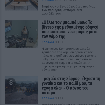
Επιμένουν οι ξενοδόχοι ότι ο πυρήνας
των περιορισμών παραμένει
αμετάβλητος
«Θέλω τον μπαμπά μου»: Το
βίντεο της μεθυσμένης οδηγού
που σκότωσε νύφη ώρες μετά
τον γάμο της
ΕΛΛΆΔΑ
ΧΤΕΣ
Η Jamie Lee Komoroski, με αλκοόλ
τριπλάσιο του νόμιμου ορίου, έπεσε
πάνω στο golf cart των νεόνυμφων στο
Folly Beach - τώρα νέο υλικό από το
αστυνομικό τμήμα αποκαλύπτει τη
συμπεριφορά της λίγο μετά τη μοιραία
σύγκρουση
Τροχαίο στις Σέρρες: «Έχασα τη
γυναίκα και το παιδί μου, τα
έχασα όλα» ‑ Ο πόνος του
πατέρα
ΕΛΛΆΔΑ
ΧΤΕΣ
Μητέρα 43 ετών και ο 21χρονος γιος της