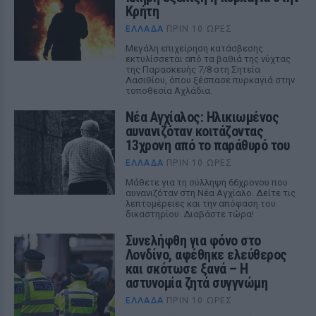
Κρήτη
ΕΛΛΆΔΑ
ΠΡΙΝ 10 ΏΡΕΣ
Μεγάλη επιχείρηση κατάσβεσης
εκτυλίσσεται από τα βαθιά της νύχτας
της Παρασκευής 7/8 στη Σητεία
Λασιθίου, όπου ξέσπασε πυρκαγιά στην
τοποθεσία Αχλάδια.
Νέα Αγχίαλος: Ηλικιωμένος
αυνανιζόταν κοιτάζοντας
13χρονη από το παράθυρό του
ΕΛΛΆΔΑ
ΠΡΙΝ 10 ΏΡΕΣ
Μάθετε για τη σύλληψη 66χρονου που
αυνανιζόταν στη Νέα Αγχίαλο. Δείτε τις
λεπτομέρειες και την απόφαση του
δικαστηρίου. Διαβάστε τώρα!
Συνελήφθη για φόνο στο
Λονδίνο, αφέθηκε ελεύθερος
και σκότωσε ξανά – Η
αστυνομία ζητά συγγνώμη
ΕΛΛΆΔΑ
ΠΡΙΝ 10 ΏΡΕΣ