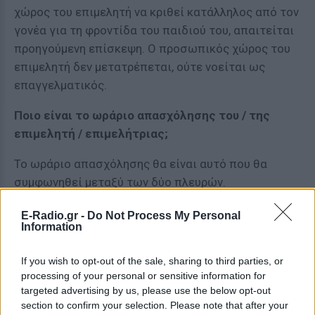
χώρος του επιμελητή να κριθεί κατάλληλος από τον
γονέα για τη φροντίδα του παιδιού του, απαιτείται
προηγούμενη επίσκεψη. Ο προσωπικός χώρος του
επιμελητή δεν μετατρέπεται, ούτε νοείται ως
επαγγελματικός.
Ποιο είναι το ωράριο απασχόλησης του / της
επιμελητή / επιμελήτριας;
Το ωράριο απασχόλησης θα είναι αυτό που θα
συμφωνηθεί μεταξύ των δύο πλευρών.
Μπορώ να είμαι επιμελητής / επιμελήτρια του
E-Radio.gr -
Do Not Process My Personal
Information
παιδιού μου;
Όχι, δεν μπορεί να γίνει χρήση αξίας τοποθέτησης
If you wish to opt-out of the sale, sharing to third parties, or
processing of your personal or sensitive information for
(voucher) γονέα για να φροντίζει το παιδί του / της.
targeted advertising by us, please use the below opt-out
section to confirm your selection. Please note that after your
Έκτακτο επίδομα παιδιού:
Από τις 24 Ιουνίου έως