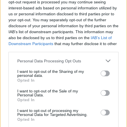
opt-out request is processed you may continue seeing
το τέλος του μήνα θα γίνει η καταβολή.
interest-based ads based on personal information utilized by
us or personal information disclosed to third parties prior to
Αναφερόμενη στο έκτακτο επίδομα παιδιού, η κυρία
your opt-out. You may separately opt-out of the further
Μιχαηλίδου σημείωσε ότι με τα διευρυμένα
disclosure of your personal information by third parties on the
εισοδηματικά κριτήρια, περίπου 8 στις 10
IAB’s list of downstream participants. This information may
also be disclosed by us to third parties on the
IAB’s List of
οικογένειες με παιδιά θα λάβουν την έκτακτη
Downstream Participants
that may further disclose it to other
ενίσχυση των 150 ευρώ για κάθε παιδί. Η καταβολή
third parties.
θα γίνει αυτόματα, χωρίς νέα αίτηση, από τις 24
Personal Data Processing Opt Outs
Ιουνίου έως το τέλος του μήνα, με απευθείας
πίστωση στον τραπεζικό λογαριασμό που έχουν
I want to opt-out of the Sharing of my
personal data.
δηλώσει οι δικαιούχοι.
Opted In
Η ενίσχυση αφορά σχεδόν 1 εκατ. νοικοκυριά και
I want to opt-out of the Sale of my
Personal Data.
περισσότερους από 3 εκατ. πολίτες. Όπως τόνισε η
Opted In
υπουργός, η στήριξη της οικογένειας κρίνεται στην
καθημερινότητα: Στο σούπερ μάρκετ, στον παιδικό
I want to opt-out of processing my
Personal Data for Targeted Advertising.
σταθμό, στο ενοίκιο, στους λογαριασμούς. Σε αυτή
Opted In
τη λογική, το έκτακτο επίδομα παιδιού έρχεται να