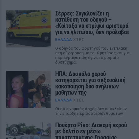
Σέρρες: Συγκλονίζει η
κατάθεση του οδηγού –
«Κοίταξα να στρίψω αριστερά
για να γλιτώσω, δεν πρόλαβα»
ΕΛΛΆΔΑ
ΧΤΕΣ
Ο οδηγός του φορτηγού που ενεπλάκη
στη σύγκρουση με το ΙΧ μητέρας και γιου
περιέγραψε πώς έγινε το μοιραίο
δυστύχημα.
ΗΠΑ: Δασκάλα χορού
κατηγορείται για σeξουαλική
κακοποίηση δύο ανήλικων
μαθητών της
ΕΛΛΆΔΑ
ΧΤΕΣ
Οι αστυνομικές Αρχές δεν αποκλείουν
την ύπαρξη περισσότερων θυμάτων
Πουέρτο Ρίκο: Διανομή νερού
με δελτίο εν μέσω
παρατεταμένης ξηρασίας