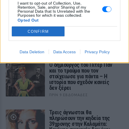
I want to opt-out of Collection, Use,
προστεθεί σε ένα ευρύτερο πλέγμα παρεμβάσεων
Retention, Sale, and/or Sharing of my
Personal Data that Is Unrelated with the
για την οικογένεια, τη φροντίδα των παιδιών και
Purposes for which it was collected.
την καθημερινή ασφάλεια των νοικοκυριών.
Opted Out
CONFIRM
[ΠΗΓΗ]
ΔΙΑΒΑΣΤΕ ΑΚΟΜΗ
Data Deletion
Data Access
Privacy Policy
Ο δημιουργός του Πίτερ Παν
και το τραύμα που τον
στοίχειωσε για πάντα – Η
ιστορία που σχεδόν κανείς
δεν ξέρει
ΠΡΙΝ 9 ΕΒΔΟΜΆΔΕΣ
Τρεις άγνωστοι θα
πληρώσουν την κηδεία της
39χρονης στην Καλαμάτα: