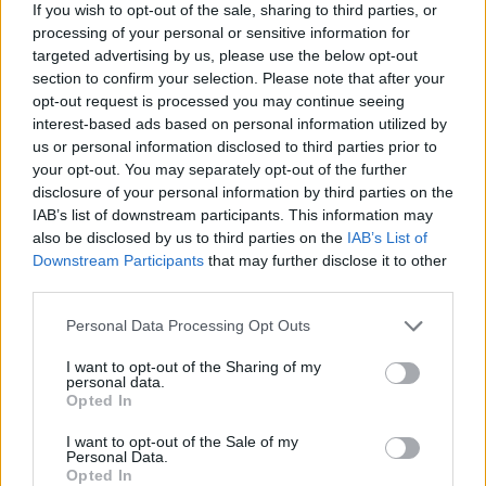
If you wish to opt-out of the sale, sharing to third parties, or
processing of your personal or sensitive information for
targeted advertising by us, please use the below opt-out
section to confirm your selection. Please note that after your
opt-out request is processed you may continue seeing
interest-based ads based on personal information utilized by
ΔΕΙΤΕ ΕΠΙΣΗΣ
us or personal information disclosed to third parties prior to
your opt-out. You may separately opt-out of the further
ΣΤΗΝ ΙΔΙΑ ΚΑΤΗΓΟΡΙΑ
disclosure of your personal information by third parties on the
IAB’s list of downstream participants. This information may
ΗΠΑ: 15χρονος με στολή
also be disclosed by us to third parties on the
IAB’s List of
κλόουν δολοφόνησε
Downstream Participants
that may further disclose it to other
ηλικιωμένο σε στάση
third parties.
λεωφορείου – Βίντεο του
δράστη γίνεται viral
Personal Data Processing Opt Outs
ΕΛΛΆΔΑ
ΣΉΜΕΡΑ
I want to opt-out of the Sharing of my
personal data.
Ο έφηβος δράστης μαχαίρωσε
Opted In
επανειλημμένα τον 78χρονο Τζον Γουέσλι
Αλεν σε στάση λεωφορείου, με
αποτέλεσμα τον θάνατό του, σύμφωνα
I want to opt-out of the Sale of my
με τις αρχές
Personal Data.
Opted In