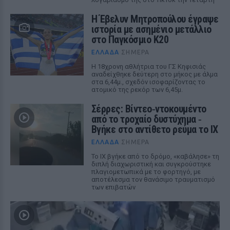
Η Έβελυν Μητροπούλου έγραψε
ιστορία με ασημένιο μετάλλιο
στο Παγκόσμιο Κ20
ΕΛΛΆΔΑ
ΣΉΜΕΡΑ
Η 18χρονη αθλήτρια του ΓΣ Κηφισιάς
αναδείχθηκε δεύτερη στο μήκος με άλμα
στα 6,44μ., σχεδόν ισοφαρίζοντας το
ατομικό της ρεκόρ των 6,45μ.
Σέρρες: Βίντεο‑ντοκουμέντο
από το τροχαίο δυστύχημα ‑
Βγήκε στο αντίθετο ρεύμα το ΙΧ
ΕΛΛΆΔΑ
ΣΉΜΕΡΑ
Το ΙΧ βγήκε από το δρόμο, «καβάλησε» τη
διπλή διαχωριστική και συγκρούστηκε
πλαγιομετωπικά με το φορτηγό, με
αποτέλεσμα τον θανάσιμο τραυματισμό
των επιβατών