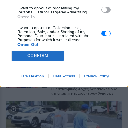
Σέρρες: Συγκλονίζει η
κατάθεση του οδηγού –
I want to opt-out of processing my
«Κοίταξα να στρίψω αριστερά
Personal Data for Targeted Advertising.
Opted In
για να γλιτώσω, δεν πρόλαβα»
ΕΛΛΆΔΑ
ΣΉΜΕΡΑ
I want to opt-out of Collection, Use,
Retention, Sale, and/or Sharing of my
Ο οδηγός του φορτηγού που ενεπλάκη
Personal Data that Is Unrelated with the
στη σύγκρουση με το ΙΧ μητέρας και γιου
Purposes for which it was collected.
περιέγραψε πώς έγινε το μοιραίο
Opted Out
δυστύχημα.
CONFIRM
ΗΠΑ: Δασκάλα χορού
κατηγορείται για σeξουαλική
κακοποίηση δύο ανήλικων
μαθητών της
Data Deletion
Data Access
Privacy Policy
ΕΛΛΆΔΑ
ΣΉΜΕΡΑ
Οι αστυνομικές Αρχές δεν αποκλείουν
την ύπαρξη περισσότερων θυμάτων