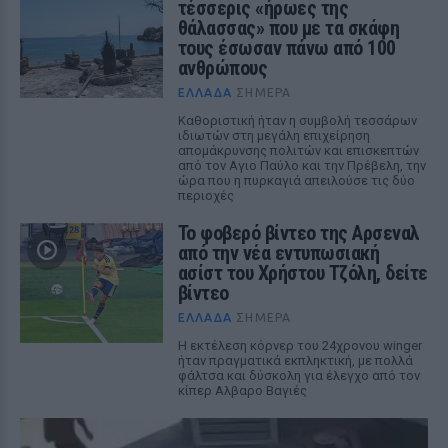
τέσσερις «ήρωες της
θάλασσας» που με τα σκάφη
τους έσωσαν πάνω από 100
ανθρώπους
ΕΛΛΆΔΑ
ΣΉΜΕΡΑ
Καθοριστική ήταν η συμβολή τεσσάρων
ιδιωτών στη μεγάλη επιχείρηση
απομάκρυνσης πολιτών και επισκεπτών
από τον Αγιο Παύλο και την Πρέβελη, την
ώρα που η πυρκαγιά απειλούσε τις δύο
περιοχές
Το φοβερό βίντεο της Αρσεναλ
από την νέα εντυπωσιακή
ασίστ του Χρήστου Τζόλη, δείτε
βίντεο
ΕΛΛΆΔΑ
ΣΉΜΕΡΑ
Η εκτέλεση κόρνερ του 24χρονου winger
ήταν πραγματικά εκπληκτική, με πολλά
φάλτσα και δύσκολη για έλεγχο από τον
κίπερ Αλβαρο Βαγιές