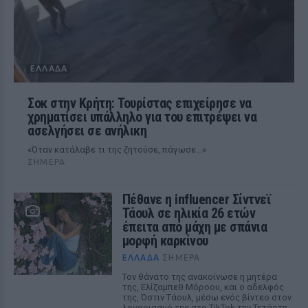
ΕΛΛΆΔΑ
Σοκ στην Κρήτη: Τουρίστας επιχείρησε να
χρηματίσει υπάλληλο για του επιτρέψει να
ασελγήσει σε ανήλικη
«Όταν κατάλαβε τι της ζητούσε, πάγωσε...»
ΣΉΜΕΡΑ
Πέθανε η influencer Σίντνεϊ
Τάουλ σε ηλικία 26 ετών
έπειτα από μάχη με σπάνια
μορφή καρκίνου
ΕΛΛΆΔΑ
ΣΉΜΕΡΑ
Τον θάνατο της ανακοίνωσε η μητέρα
της, Ελίζαμπεθ Μόροου, και ο αδελφός
της, Όστιν Τάουλ, μέσω ενός βίντεο στον
λογαριασμό της στο TikTok την Τετάρτη