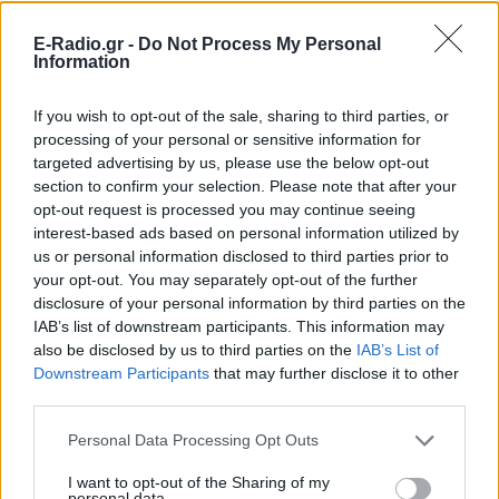
E-Radio.gr -
Do Not Process My Personal
Information
If you wish to opt-out of the sale, sharing to third parties, or
processing of your personal or sensitive information for
targeted advertising by us, please use the below opt-out
section to confirm your selection. Please note that after your
opt-out request is processed you may continue seeing
interest-based ads based on personal information utilized by
us or personal information disclosed to third parties prior to
your opt-out. You may separately opt-out of the further
disclosure of your personal information by third parties on the
IAB’s list of downstream participants. This information may
also be disclosed by us to third parties on the
IAB’s List of
Downstream Participants
that may further disclose it to other
Ακολουθήστε το E-Radio.gr στο
Google News
third parties.
και μάθετε πρώτοι
τα πιο hot νέα
.
Personal Data Processing Opt Outs
Για ακόμη περισσότερα
νέα
, μπείτε στην
ροή
I want to opt-out of the Sharing of my
ειδήσεων
του E-Daily.gr
personal data.