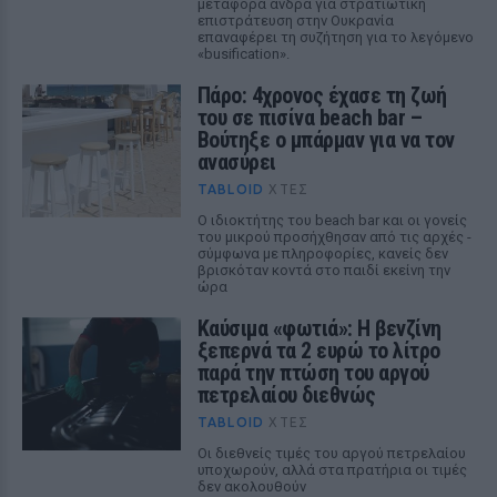
μεταφορά άνδρα για στρατιωτική
επιστράτευση στην Ουκρανία
επαναφέρει τη συζήτηση για το λεγόμενο
«busification».
Πάρο: 4χρονος έχασε τη ζωή
του σε πισίνα beach bar –
Βούτηξε ο μπάρμαν για να τον
ανασύρει
TABLOID
ΧΤΕΣ
Ο ιδιοκτήτης του beach bar και οι γονείς
του μικρού προσήχθησαν από τις αρχές -
σύμφωνα με πληροφορίες, κανείς δεν
βρισκόταν κοντά στο παιδί εκείνη την
ώρα
Καύσιμα «φωτιά»: Η βενζίνη
ξεπερνά τα 2 ευρώ το λίτρο
παρά την πτώση του αργού
πετρελαίου διεθνώς
TABLOID
ΧΤΕΣ
Οι διεθνείς τιμές του αργού πετρελαίου
υποχωρούν, αλλά στα πρατήρια οι τιμές
δεν ακολουθούν