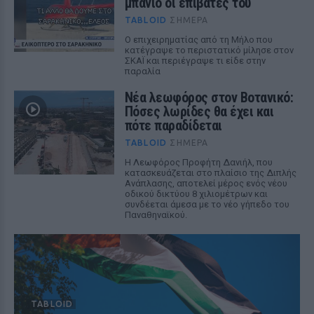
μπάνιο οι επιβάτες του
TABLOID
ΣΉΜΕΡΑ
Ο επιχειρηματίας από τη Μήλο που
κατέγραψε το περιστατικό μίλησε στον
ΣΚΑΪ και περιέγραψε τι είδε στην
παραλία
Νέα λεωφόρος στον Βοτανικό:
Πόσες λωρίδες θα έχει και
πότε παραδίδεται
TABLOID
ΣΉΜΕΡΑ
Η Λεωφόρος Προφήτη Δανιήλ, που
κατασκευάζεται στο πλαίσιο της Διπλής
Ανάπλασης, αποτελεί μέρος ενός νέου
οδικού δικτύου 8 χιλιομέτρων και
συνδέεται άμεσα με το νέο γήπεδο του
Παναθηναϊκού.
TABLOID