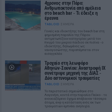
4χρονος στην Πάρο:
Ανθρωποκτονία από αμέλεια
στο beach bar ‑ Τι έδειξε η
έρευνα
TABLOID
ΣΉΜΕΡΑ
Γονείς και ιδιοκτήτης του beach bar στη
φημισμένη παραλία της Πάρου
αντιμετωπίζουν κατηγορίες μετά τον
πνιγμό του μικρού παιδιού σε πισίνα - ο
ιδιοκτήτης, δηλωμένος ως
ναυαγοσώστης, παραπέμπεται στον
εισαγγελέα
Τροχαίο στη λεωφόρο
Αθηνών‑Σουνίου: Αναστροφή ΙΧ
συνέτριψε μηχανή της ΔΙΑΣ ‑
Δύο αστυνομικοί τραυματίες
TABLOID
ΣΉΜΕΡΑ
Το περιστατικό σημειώθηκε στο
Λαγονήσι, κοντά στην παραλία Πεύκο - το
ενοικιαζόμενο όχημα επέβαιναν τέσσερα
άτομα, ενώ η κατάσταση ενός εκ των
τραυματιών εμπνέει ανησυχία.