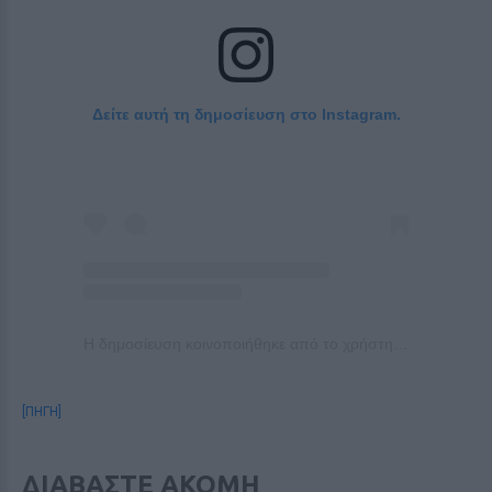
Δείτε αυτή τη δημοσίευση στο Instagram.
Η δημοσίευση κοινοποιήθηκε από το χρήστη Finos Film (@finosfilm_official)
[ΠΗΓΗ]
ΔΙΑΒΑΣΤΕ ΑΚΟΜΗ