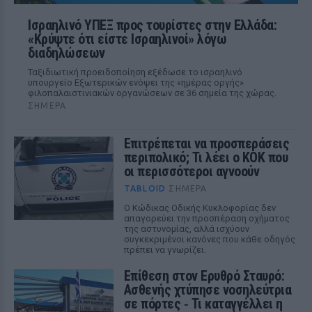
Ισραηλινό ΥΠΕΞ προς τουρίστες στην Ελλάδα:
«Κρύψτε ότι είστε Ισραηλινοί» λόγω
διαδηλώσεων
Ταξιδιωτική προειδοποίηση εξέδωσε το ισραηλινό
υπουργείο Εξωτερικών ενόψει της «ημέρας οργής»
φιλοπαλαιστινιακών οργανώσεων σε 36 σημεία της χώρας.
ΣΉΜΕΡΑ
Επιτρέπεται να προσπεράσεις
περιπολικό; Τι λέει ο ΚΟΚ που
οι περισσότεροι αγνοούν
TABLOID
ΣΉΜΕΡΑ
Ο Κώδικας Οδικής Κυκλοφορίας δεν
απαγορεύει την προσπέραση οχήματος
της αστυνομίας, αλλά ισχύουν
συγκεκριμένοι κανόνες που κάθε οδηγός
πρέπει να γνωρίζει.
Επίθεση στον Ερυθρό Σταυρό:
Ασθενής χτύπησε νοσηλεύτρια
σε πόρτες ‑ Τι καταγγέλλει η