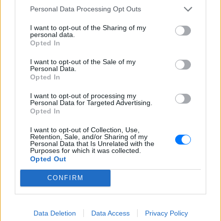
Personal Data Processing Opt Outs
ΣΤΗΝ ΙΔΙΑ ΚΑΤΗΓΟΡΙΑ
I want to opt-out of the Sharing of my
personal data.
Νεαρός στο λιμάνι του Πειραιά:
Opted In
«Πάω διακοπές έναν μήνα» ‑ Η
απίθανη ατάκα στην κάμερα του
I want to opt-out of the Sale of my
MEGA
Personal Data.
Opted In
ΣΉΜΕΡΑ
Η κάμερα της εκπομπής «Κοινωνία Ώρα
I want to opt-out of processing my
MEGA» κατέγραψε τη διασκεδαστική
Personal Data for Targeted Advertising.
στιγμή από το λιμάνι του Πειραιά, την
Opted In
Παρασκευή 7 Αυγούστου.
I want to opt-out of Collection, Use,
Η Ελένη Βουλγαράκη ξεσπά για
Retention, Sale, and/or Sharing of my
τις φήμες χωρισμού με τον
Personal Data that Is Unrelated with the
Purposes for which it was collected.
Ιωαννίδη: «Διασταυρώστε
Opted Out
καμία πληροφορία πριν
εκτοξεύσετε τη βλακεία σας»
CONFIRM
ΣΉΜΕΡΑ
Η παραγωγός ραδιοφώνου ανάρτησε
story στο Instagram για να διαψεύσει όσα
Data Deletion
Data Access
Privacy Policy
κυκλοφορούν για την ερωτική της ζωή