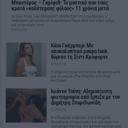
Μπαντέρας – Γκρίφιθ: Το μυστικό που τους
κρατά «καλύτερους φίλους» 11 χρόνια μετά
Οι δύο σταρ του Χόλιγουντ απέδειξαν ότι η αγάπη και ο
σεβασμός μπορούν να διαρκέσουν πέρα από τον γάμο, χάρη
και στην κόρη τους.
ΣΉΜΕΡΑ
Κάια Γκέρμπερ: Με
αποκαλυπτικό μαύρο look
θύμισε τη Σίντι Κρόφορντ
ΣΉΜΕΡΑ
Η 24χρονη πρωτοστάτησε σε εκδήλωση
για τη σειρά «The Shards» στο Λος
Αντζελες
Ιωάννα Τούνη: Αδημοσίευτη
φωτογραφία από Ίμπιζα με τον
Δημήτρη Σπυριδωνίδη
ΣΉΜΕΡΑ
Η influencer ανέβασε στο Instagram
throwback στιγμιότυπο και ρώτησε τον
σύντροφό της για τον φετινό προορισμό