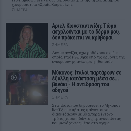
έγινε αμέσως viral - η συμπαρουσιάστριά της τη χαρακτήρισε
χιουμοριστικά «Ωραία Κοιμωμένη».
ΣΉΜΕΡΑ
Αριελ Κωνσταντινίδη: Τώρα
ασχολούνται με το δέρμα μου,
δεν πρόκειται να κρύβομαι
ΣΉΜΕΡΑ
Δεν με αγγίζει, έχω ροδόχρου ακμή, η
οποία επιδεινώθηκε από τις ορμόνες της
εγκυμοσύνης, ανέφερε η ηθοποιός
Μύκονος: Ιταλοί παρτάρουν σε
έξαλλη κατάσταση μέσα σε...
βανάκι ‑ Η αντίδραση του
οδηγού
ΣΉΜΕΡΑ
Στα πλάνα που δημοσιεύει το Mykonos
live TV, οι επιβάτες φαίνονται να
διασκεδάζουν με ιδιαίτερα έντονο
τρόπο, χοροπηδώντας, τραγουδώντας
και φωνάζοντας μέσα στο όχημα