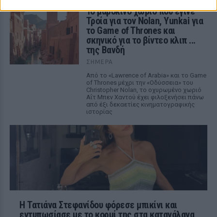
Το μαροκινό χωριό που έγινε
Τροία για τον Nolan, Yunkai για
το Game of Thrones και
σκηνικό για το βίντεο κλιπ ...
της Βανδή
ΣΉΜΕΡΑ
Από το «Lawrence of Arabia» και το Game
of Thrones μέχρι την «Οδύσσεια» του
Christopher Nolan, το οχυρωμένο χωριό
Αΐτ Μπεν Χαντού έχει φιλοξενήσει πάνω
από έξι δεκαετίες κινηματογραφικής
ιστορίας
Η Τατιάνα Στεφανίδου φόρεσε μπικίνι και
εντυπωσίασε με το κορμί της στα καταγάλανα