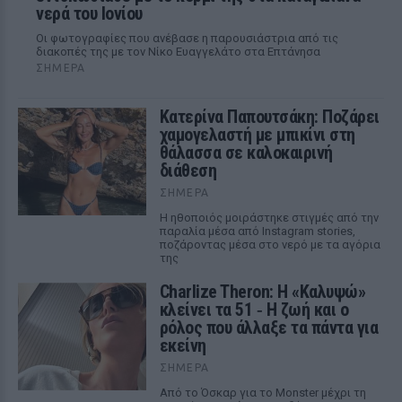
νερά του Ιονίου
Οι φωτογραφίες που ανέβασε η παρουσιάστρια από τις
διακοπές της με τον Νίκο Ευαγγελάτο στα Επτάνησα
ΣΉΜΕΡΑ
Κατερίνα Παπουτσάκη: Ποζάρει
χαμογελαστή με μπικίνι στη
θάλασσα σε καλοκαιρινή
διάθεση
ΣΉΜΕΡΑ
Η ηθοποιός μοιράστηκε στιγμές από την
παραλία μέσα από Instagram stories,
ποζάροντας μέσα στο νερό με τα αγόρια
της
Charlize Theron: Η «Καλυψώ»
κλείνει τα 51 ‑ H ζωή και ο
ρόλος που άλλαξε τα πάντα για
εκείνη
ΣΉΜΕΡΑ
Από το Όσκαρ για το Monster μέχρι τη