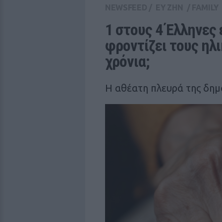
NEWSFEED
/
ΕΥ ΖΗΝ
/
FAMILY
1 στους 4 Έλληνες 
φροντίζει τους ηλ
χρόνια;
Η αθέατη πλευρά της δημ