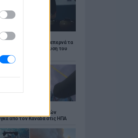
Σ
α «φωτιά»: Η βενζίνη ξεπερνά τα
 το λίτρο παρά την πτώση του
πετρελαίου διεθνώς
Σ
κή μεταφορά 30 φαλαινών
γκα από τον Καναδά στις ΗΠΑ