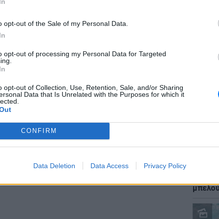
In
ρο από το
ένα πέμπτο
αφορούσε
 στο
2025
η ζήτηση για υπηρεσίες φροντίδας
o opt-out of the Sale of my Personal Data.
ά
25%
.
In
α νταντάδες και φροντίδα παιδιών ακολουθεί
to opt-out of processing my Personal Data for Targeted
ΕΙΔΗΣΕΙ
ing.
ς στην
Ελλάδα
παραμένουν σε ιστορικά
Καύσιμ
In
2 ευρώ
 των νέων οικογενειών αντανακλάται και
αργού 
o opt-out of Collection, Use, Retention, Sale, and/or Sharing
ersonal Data that Is Unrelated with the Purposes for which it
lected.
Out
ΔΙΑΦΗΜΙΣΗ
CONFIRM
Data Deletion
Data Access
Privacy Policy
ΕΙΔΗΣΕΙ
Ιστορι
μπελού