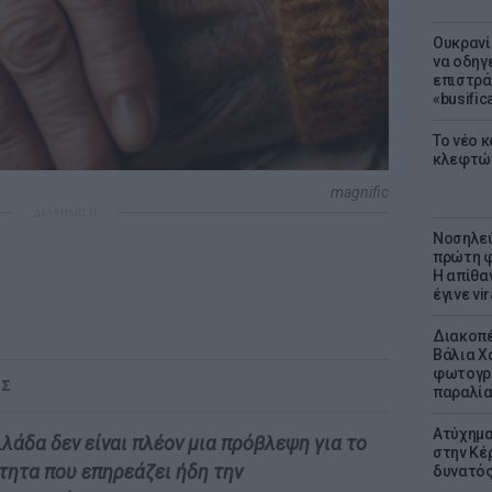
Ουκρανί
να οδηγε
επιστράτ
«busific
Το νέο 
κλεφτώ
magnific
ΔΙΑΦΗΜΙΣΗ
Νοσηλεύ
πρώτη φ
Η απίθα
έγινε vir
Διακοπέ
Βάλια Χ
φωτογρα
ΟΣ
παραλί
Ατύχημα 
λάδα δεν είναι πλέον μια πρόβλεψη για το
στην Κέ
ότητα που επηρεάζει ήδη την
δυνατό