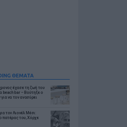
DING ΘΕΜΑΤΑ
χρονος έχασε τη ζωή του
α beach bar – Βούτηξε ο
 για να τον ανασύρει
ια τον Λιονέλ Μέσι:
ο πατέρας του, Χόρχε