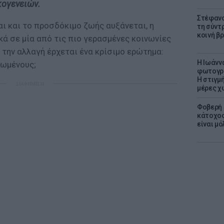
κογενειών.
Στέφανο
ι και το προσδόκιμο ζωής αυξάνεται, η
τη σύντ
κοινή β
ά σε μία από τις πιο γερασμένες κοινωνίες
ή την αλλαγή έρχεται ένα κρίσιμο ερώτημα:
H Ιωάνν
ιωμένους;
φωτογρα
Η στιγμή
ΔΙΑΦΗΜΙΣΗ
μέρες χ
Φοβερή 
κάτοχος
είναι μό