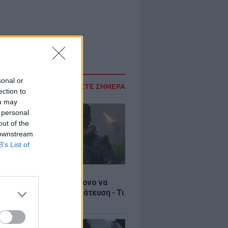
sonal or
ΔΙΑΒΑΣΤΕ ΣΗΜΕΡΑ
ection to
ou may
 personal
out of the
 downstream
B’s List of
Σ
ία: Βίντεο σοκ με 19χρονο να
αι με τη βία για επιστράτευση - Τι
ο «busification»