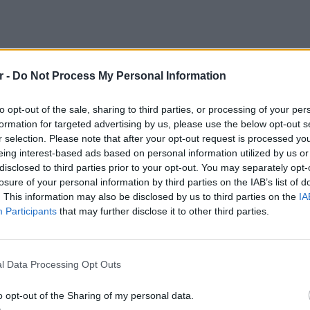
r -
Do Not Process My Personal Information
to opt-out of the sale, sharing to third parties, or processing of your per
formation for targeted advertising by us, please use the below opt-out s
η φροντίδα των μεγαλύτερων σε ηλικία
r selection. Please note that after your opt-out request is processed y
eing interest-based ads based on personal information utilized by us or
 αυτονόητη οικογενειακή υπόθεση. Παιδιά,
disclosed to third parties prior to your opt-out. You may separately opt-
βαναν να στηρίξουν τους ηλικιωμένους στο
losure of your personal information by third parties on the IAB’s list of
 ανάγκες αλλά και τη συναισθηματική
. This information may also be disclosed by us to third parties on the
IA
Participants
that may further disclose it to other third parties.
τησης φροντίδας τρίτης ηλικίας
ΕΙΔΗΣΕΙ
Ουκραν
οδηγείτ
l Data Processing Opt Outs
 της
Nannuka
για την περίοδο 2020-2025, η
είναι τ
νων αποτελεί έναν από τους ταχύτερα
o opt-out of the Sharing of my personal data.
στήριξης στη χώρα. Από τις
88.000 αγγελίες