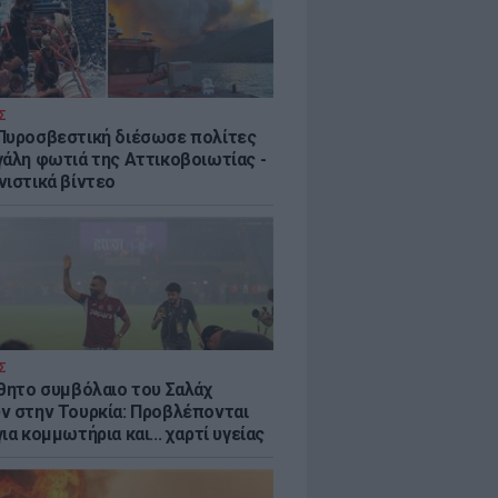
Σ
Πυροσβεστική διέσωσε πολίτες
γάλη φωτιά της Αττικοβοιωτίας -
νιστικά βίντεο
Σ
ύθητο συμβόλαιο του Σαλάχ
ν στην Τουρκία: Προβλέπονται
ια κομμωτήρια και... χαρτί υγείας