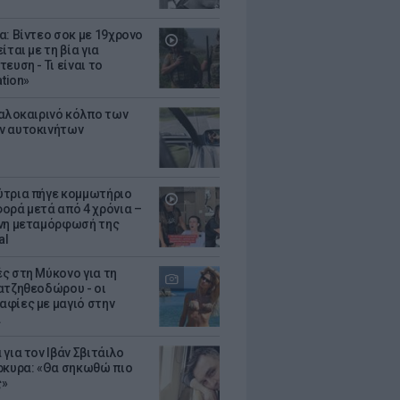
α: Βίντεο σοκ με 19χρονο
ίται με τη βία για
ευση - Τι είναι το
ation»
καλοκαιρινό κόλπο των
ν αυτοκινήτων
τρια πήγε κομμωτήριο
ορά μετά από 4 χρόνια –
νη μεταμόρφωσή της
al
ς στη Μύκονο για τη
ατζηθεοδώρου - οι
φίες με μαγιό στην
α
για τον Ιβάν Σβιτάιλο
ρκυρα: «Θα σηκωθώ πιο
ς»