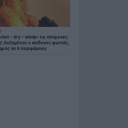
Σ
«hot – dry – windy» τις επόμενες
ς: Αυξημένος ο κίνδυνος φωτιάς,
ρμός σε 6 περιφέρειες