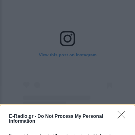
View this post on Instagram
E-Radio.gr -
Do Not Process My Personal
A post shared by Zeta Douka (@zetadouka)
Information