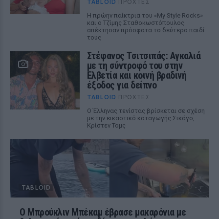
TABLOID
ΠΡΟΧΤΈΣ
Η πρώην παίκτρια του «My Style Rocks»
και ο Τζίμης Σταθοκωστόπουλος
απέκτησαν πρόσφατα το δεύτερο παιδί
τους
Στέφανος Τσιτσιπάς: Αγκαλιά
με τη σύντροφό του στην
Ελβετία και κοινή βραδινή
έξοδος για δείπνο
TABLOID
ΠΡΟΧΤΈΣ
Ο Έλληνας τενίστας βρίσκεται σε σχέση
με την εικαστικό καταγωγής Σικάγο,
Κρίστεν Τομς
TABLOID
Ο Μπρούκλιν Μπέκαμ έβρασε μακαρόνια με