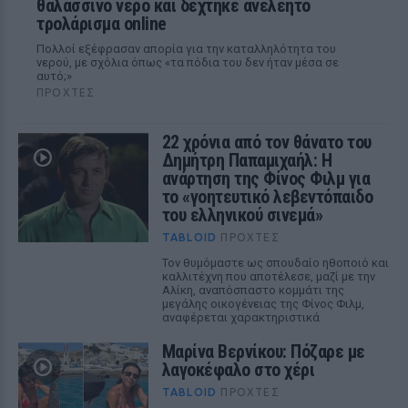
θαλασσινό νερό και δέχτηκε ανελέητο
τρολάρισμα online
Πολλοί εξέφρασαν απορία για την καταλληλότητα του
νερού, με σχόλια όπως «τα πόδια του δεν ήταν μέσα σε
αυτό;»
ΠΡΟΧΤΈΣ
22 χρόνια από τον θάνατο του
Δημήτρη Παπαμιχαήλ: Η
ανάρτηση της Φίνος Φιλμ για
το «γοητευτικό λεβεντόπαιδο
του ελληνικού σινεμά»
TABLOID
ΠΡΟΧΤΈΣ
Τον θυμόμαστε ως σπουδαίο ηθοποιό και
καλλιτέχνη που αποτέλεσε, μαζί με την
Αλίκη, αναπόσπαστο κομμάτι της
μεγάλης οικογένειας της Φίνος Φιλμ,
αναφέρεται χαρακτηριστικά
Μαρίνα Βερνίκου: Πόζαρε με
λαγοκέφαλο στο χέρι
TABLOID
ΠΡΟΧΤΈΣ