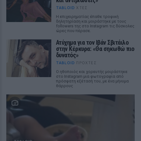
TABLOID
ΧΤΕΣ
Η επιχειρηματίας έπαθε τροφική
δηλητηρίαση και μοιράστηκε με τους
followers της στο Instagram τις δύσκολες
ώρες που πέρασε.
Ατύχημα για τον Ιβάν Σβιτάιλο
στην Κέρκυρα: «Θα σηκωθώ πιο
δυνατός»
TABLOID
ΠΡΟΧΤΈΣ
Ο ηθοποιός και χορευτής μοιράστηκε
στο Instagram μια φωτογραφία από
πρόσφατη εξέτασή του, με ένα μήνυμα
θάρρους