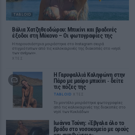
TABLOID
Βάλια Χατζηθεοδώρου: Μπικίνι και βραδινές
έξοδοι στη Μύκονο – Οι φωτογραφίες της
Η παρουσιάστρια μοιράστηκε στο Instagram σειρά
στιγμιότυπων από τις καλοκαιρινές της διακοπές στο «νησί
των ανέμων».
ΧΤΕΣ
Η Γαρυφαλλιά Καληφώνη στην
Πάρο με μαύρο μπικίνι ‑ δείτε
τις πόζες της
TABLOID
ΧΤΕΣ
Το μοντέλο μοιράστηκε φωτογραφίες
από τις καλοκαιρινές της διακοπές στο
νησί των Κυκλάδων
Ιωάννα Τούνη: «Έβγαλα όλο το
βράδυ στο νοσοκομείο με ορούς
και αντιβιώσεις»