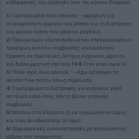
καθημερινές της επιλογές που της κάνουν διαφορά:
1/
Τακτική αλλά ήπια άσκηση — αεροβική για
εξισορρόπηση ορμονών και
pilates
για τη διατήρηση
του μυϊκού όγκου που χάνεται ραγδαία.
2/
Περιορισμός υδατανθράκων και επεξεργασμένων
τροφίμων, κατόπιν συμβουλής γυναικολόγου.
Έμφαση σε πρωτεΐνες, όσπρια, λαχανικά, φρούτα
και διαλειμματική νηστεία
16:8
όταν είναι εφικτό.
3/
Πολύ νερό, λίγο αλκοόλ — «έχω λατρέψει τα
alcohol free ποτά», όπως σημείωσε.
4/
Συμπληρώματα διατροφής για ενέργεια, γερά
οστά και καλό ύπνο, πάντα βάσει ιατρικής
συμβουλής.
5/
Μπάνιο στη θάλασσα (ή σε παγωμένα ποτάμια)
και λίγη ηλιοθεραπεία το πρωί.
6/
Δημιουργικές συναναστροφές με επιλεγμένους
φίλους και συνεργάτες.