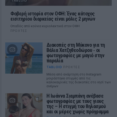
TABLOID
Φοβερή ιστορία στον ΟΦΗ: Ένας κάτοχος
εισιτηρίου διαρκείας είναι μόλις 2 μηνών
Οπαδός από κούνια κυριολεκτικά στον ΟΦΗ
ΠΡΟΧΤΈΣ
Διακοπές στη Μύκονο για τη
Βάλια Χατζηθεοδώρου ‑ οι
φωτογραφίες με μαγιό στην
παραλία
TABLOID
ΠΡΟΧΤΈΣ
Μέσα από ανάρτηση στο Instagram
μοιράστηκε στιγμές από τις
καλοκαιρινές της διακοπές στο νησί των
ανέμων
H Ιωάννα Σιαμπάνη ανέβασε
φωτογραφίες με τους γιους
της – Η στιγμή του θηλασμού
και οι μέρες χωρίς πρόγραμμα