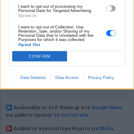
I want to opt-out of processing my
Personal Data for Targeted Advertising.
Opted In
I want to opt-out of Collection, Use,
Retention, Sale, and/or Sharing of my
Personal Data that Is Unrelated with the
Purposes for which it was collected.
Opted Out
CONFIRM
Data Deletion
Data Access
Privacy Policy
Ακολουθήστε το E-Radio.gr στο
Google News
και μάθετε πρώτοι
τα πιο hot νέα
.
Διαβάστε περισσότερα θέματα για
Μόδα
,