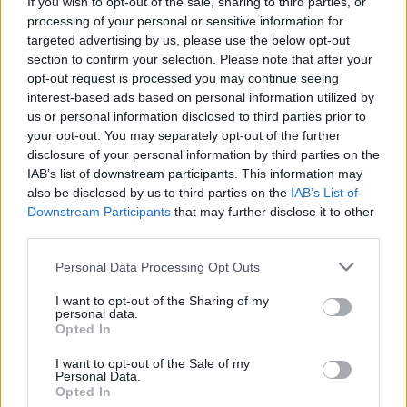
If you wish to opt-out of the sale, sharing to third parties, or
ΔΙΑΒΑΣΤΕ ΑΚΟΜΗ
processing of your personal or sensitive information for
targeted advertising by us, please use the below opt-out
Η Δανάη Λιβιεράτου
section to confirm your selection. Please note that after your
ερμήνευσε Σελίν Ντιόν σε
opt-out request is processed you may continue seeing
μαγαζί της Μυκόνου και
interest-based ads based on personal information utilized by
καθήλωσε τους πάντες
us or personal information disclosed to third parties prior to
TABLOID
ΠΡΙΝ 9 ΕΒΔΟΜΆΔΕΣ
your opt-out. You may separately opt-out of the further
disclosure of your personal information by third parties on the
IAB’s list of downstream participants. This information may
«Τέρας με πρησμένο
also be disclosed by us to third parties on the
IAB’s List of
πρόσωπο» έγραψαν στη
Downstream Participants
that may further disclose it to other
Γαρυφαλλιά Καληφώνη ‑ η
third parties.
απάντησή της έγινε viral
TABLOID
ΠΡΙΝ 9 ΕΒΔΟΜΆΔΕΣ
Personal Data Processing Opt Outs
I want to opt-out of the Sharing of my
personal data.
ΔΙΑΦΗΜΙΣΗ
Opted In
I want to opt-out of the Sale of my
Personal Data.
Opted In