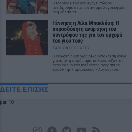
Η Μαρίνα Βερνίκου εξηγεί πώς να
αντιδρούμε όταν συναντάμε λαγοκέφαλο
στη θάλασσα
Γέννησε η Λίλα Μπακλέση: Η
απροσδόκητη ανάρτηση του
συντρόφου της για τον ερχομό
του γιου τους
TABLOID
ΠΡΟΧΤΈΣ
Η γνωστή ηθοποιός Λίλα Μπακλέση έγινε
για πρώτη φορά μαμά, καλωσορίζοντας
στον κόσμο ένα υγιέστατο αγοράκι το
βράδυ της Παρασκευής 7 Αυγούστου.
ΔΕΙΤΕ ΕΠΙΣΗΣ
par: 10