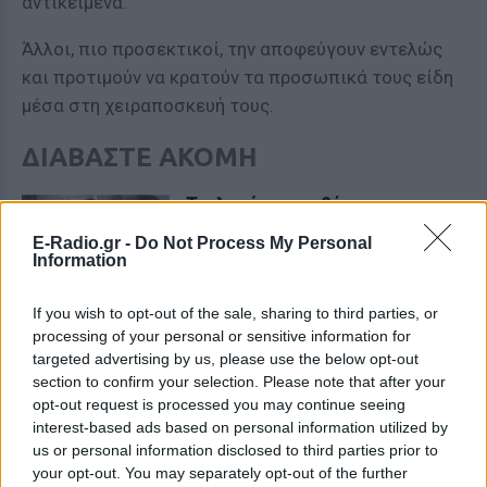
αντικείμενα.
Άλλοι, πιο προσεκτικοί, την αποφεύγουν εντελώς
και προτιμούν να κρατούν τα προσωπικά τους είδη
μέσα στη χειραποσκευή τους.
ΔΙΑΒΑΣΤΕ ΑΚΟΜΗ
Τρελαμένος επιβάτης σε
πτήση προσπαθούσε να
E-Radio.gr -
Do Not Process My Personal
ανοίξει την πόρτα και να
Information
πηδήξει από το αεροπλάνο –
Δείτε βίντεο
If you wish to opt-out of the sale, sharing to third parties, or
ΚΌΣΜΟΣ
ΠΡΙΝ 9 ΕΒΔΟΜΆΔΕΣ
processing of your personal or sensitive information for
targeted advertising by us, please use the below opt-out
Χαοτικές εικόνες στο
section to confirm your selection. Please note that after your
αεροδρόμιο του Δελχί:
opt-out request is processed you may continue seeing
Υπάλληλοι «κυνηγούν» τον
interest-based ads based on personal information utilized by
εξοπλισμό που παρασύρουν
us or personal information disclosed to third parties prior to
άνεμοι
your opt-out. You may separately opt-out of the further