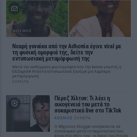
ΚΌΣΜΟΣ
Νεαρή γυναίκα από την Αιθιοπία έγινε viral με
τη φυσική ομορφιά της, δείτε την
εντυπωσιακή μεταμόρφωσή της
Μετά την αυθόρμητη φωτογραφία που την έκανε γνωστή, η
Ελίζαμπεθ Ντέστα εντυπωσίασε ξανά με μια λαμπερή
μεταμόρφωση
ΣΉΜΕΡΑ
Πέρεζ Χίλτον: Τι λέει η
οικογένειά του μετά το
σοκαριστικό live στο TikTok
ΚΌΣΜΟΣ
ΣΉΜΕΡΑ
Ο 48χρονος blogger νοσηλεύεται σε
νοσοκομείο μετά το περιστατικό που
έγινε στο σπίτι του - οι δικοί του ζητούν