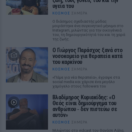
υγεία του
ΚΌΣΜΟΣ
ΣΉΜΕΡΑ
Ο διάσημος σχεδιαστής μόδας
μοιράστηκε ένα συγκινητικό μήνυμα στο
Instagram, μιλώντας για την οικογένειά
του, τη δημιουργικότητά του και τη χαρά
της ζωής.
O Γιώργος Παράσχος ξανά στο
νοσοκομείο για θεραπεία κατά
του καρκίνου
ΚΌΣΜΟΣ
ΣΉΜΕΡΑ
«Πάμε για νέα θεραπεία», έγραψε στα
social media και χάρισε ένα μεγάλο
χαμόγελο στους followers του
Βλαδίμηρος Κυριακίδης: «Ο
Θεός είναι δημιούργημα του
ανθρώπου ‑ δεν πιστεύω σε
αυτόν»
ΚΌΣΜΟΣ
ΣΉΜΕΡΑ
Μιλώντας στο vidcast του Θανάση Λάλα,