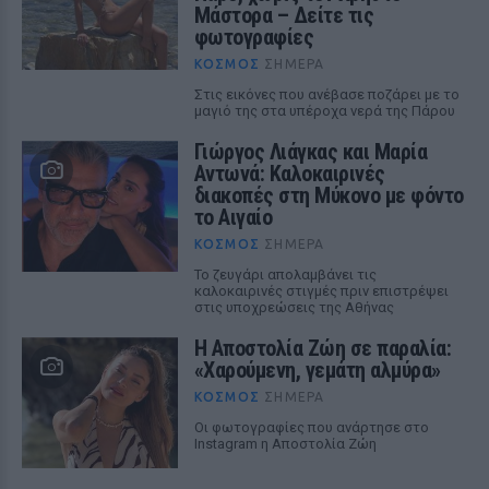
Μάστορα – Δείτε τις
φωτογραφίες
ΚΌΣΜΟΣ
ΣΉΜΕΡΑ
Στις εικόνες που ανέβασε ποζάρει με το
μαγιό της στα υπέροχα νερά της Πάρου
Γιώργος Λιάγκας και Μαρία
Αντωνά: Καλοκαιρινές
διακοπές στη Μύκονο με φόντο
το Αιγαίο
ΚΌΣΜΟΣ
ΣΉΜΕΡΑ
Το ζευγάρι απολαμβάνει τις
καλοκαιρινές στιγμές πριν επιστρέψει
στις υποχρεώσεις της Αθήνας
Η Αποστολία Ζώη σε παραλία:
«Χαρούμενη, γεμάτη αλμύρα»
ΚΌΣΜΟΣ
ΣΉΜΕΡΑ
Οι φωτογραφίες που ανάρτησε στο
Instagram η Αποστολία Ζώη