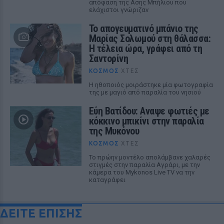
απόφαση της Ασης Μπήλιου που
ελάχιστοι γνώριζαν
Το απογευματινό μπάνιο της
Μαρίας Σολωμού στη θάλασσα:
Η τέλεια ώρα, γράφει από τη
Σαντορίνη
ΚΌΣΜΟΣ
ΧΤΕΣ
Η ηθοποιός μοιράστηκε μία φωτογραφία
της με μαγιό από παραλία του νησιού
Εύη Βατίδου: Αναψε φωτιές με
κόκκινο μπικίνι στην παραλία
της Μυκόνου
ΚΌΣΜΟΣ
ΧΤΕΣ
Το πρώην μοντέλο απολάμβανε χαλαρές
στιγμές στην παραλία Αγράρι, με την
κάμερα του Mykonos Live TV να την
καταγράφει
ΔΕΙΤΕ ΕΠΙΣΗΣ