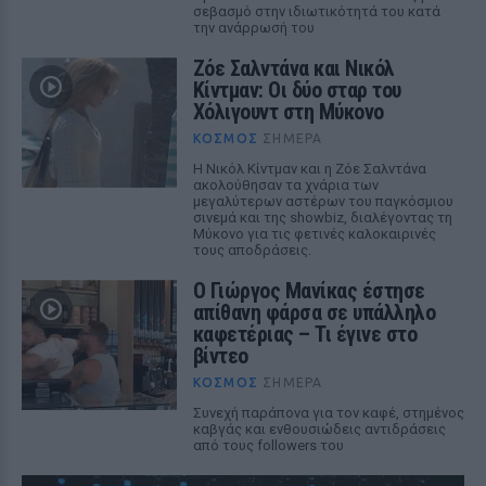
σεβασμό στην ιδιωτικότητά του κατά
την ανάρρωσή του
Ζόε Σαλντάνα και Νικόλ
Κίντμαν: Οι δύο σταρ του
Χόλιγουντ στη Μύκονο
ΚΌΣΜΟΣ
ΣΉΜΕΡΑ
Η Νικόλ Κίντμαν και η Ζόε Σαλντάνα
ακολούθησαν τα χνάρια των
μεγαλύτερων αστέρων του παγκόσμιου
σινεμά και της showbiz, διαλέγοντας τη
Μύκονο για τις φετινές καλοκαιρινές
τους αποδράσεις.
Ο Γιώργος Μανίκας έστησε
απίθανη φάρσα σε υπάλληλο
καφετέριας – Τι έγινε στο
βίντεο
ΚΌΣΜΟΣ
ΣΉΜΕΡΑ
Συνεχή παράπονα για τον καφέ, στημένος
καβγάς και ενθουσιώδεις αντιδράσεις
από τους followers του