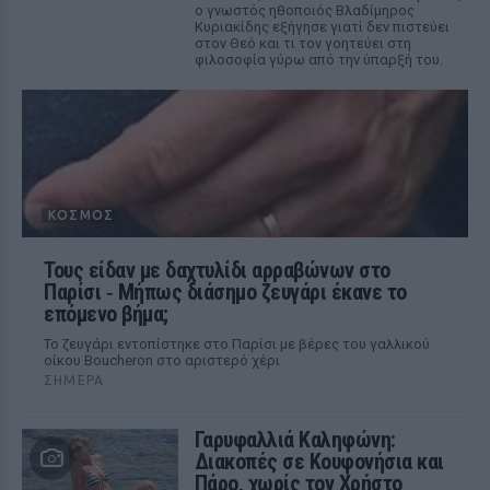
ο γνωστός ηθοποιός Βλαδίμηρος
Κυριακίδης εξήγησε γιατί δεν πιστεύει
στον Θεό και τι τον γοητεύει στη
φιλοσοφία γύρω από την ύπαρξή του.
ΚΌΣΜΟΣ
Τους είδαν με δαχτυλίδι αρραβώνων στο
Παρίσι ‑ Μήπως διάσημο ζευγάρι έκανε το
επόμενο βήμα;
Το ζευγάρι εντοπίστηκε στο Παρίσι με βέρες του γαλλικού
οίκου Boucheron στο αριστερό χέρι
ΣΉΜΕΡΑ
Γαρυφαλλιά Καληφώνη:
Διακοπές σε Κουφονήσια και
Πάρο, χωρίς τον Χρήστο