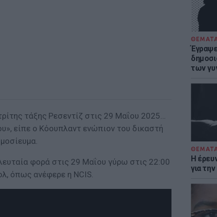
ΘΕΜΑΤ
Έγραψε 
δημοσι
των γυ
ρίτης τάξης Ρεσεντίζ στις 29 Μαΐου 2025…
ου», είπε ο Κόουπλαντ ενώπιον του δικαστή
ημοσίευμα.
ΘΕΜΑΤ
Η έρευ
ελευταία φορά στις 29 Μαΐου γύρω στις 22:00
για τη
λ, όπως ανέφερε η NCIS.