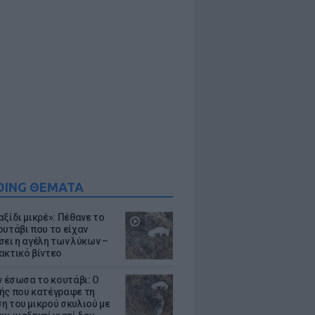
DING ΘΕΜΑΤΑ
ξίδι μικρέ»: Πέθανε το
ουτάβι που το είχαν
σει η αγέλη των λύκων –
ακτικό βίντεο
ν έσωσα το κουτάβι: Ο
ής που κατέγραφε τη
η του μικρού σκυλιού με