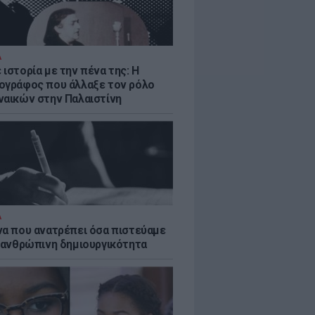
Α
ιστορία με την πένα της: Η
ογράφος που άλλαξε τον ρόλο
ναικών στην Παλαιστίνη
Α
να που ανατρέπει όσα πιστεύαμε
ν ανθρώπινη δημιουργικότητα