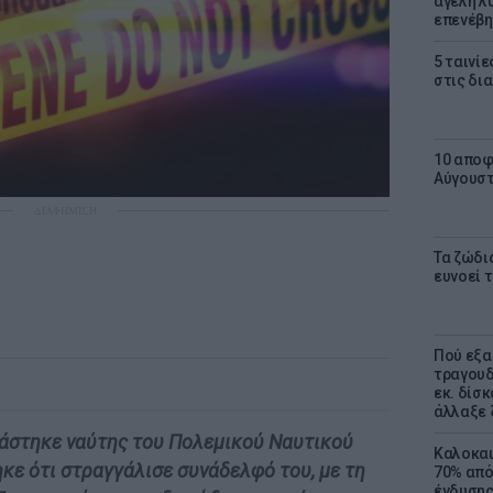
αγέλη λύ
επενέβη
5 ταινίε
στις δι
10 αποφ
Αύγουσ
ΔΙΑΦΗΜΙΣΗ
Τα ζώδια
ευνοεί 
Πού εξα
τραγουδ
εκ. δίσ
άλλαξε 
κάστηκε ναύτης του Πολεμικού Ναυτικού
Καλοκαι
κε ότι στραγγάλισε συνάδελφό του, με τη
70% από
ένδυσης