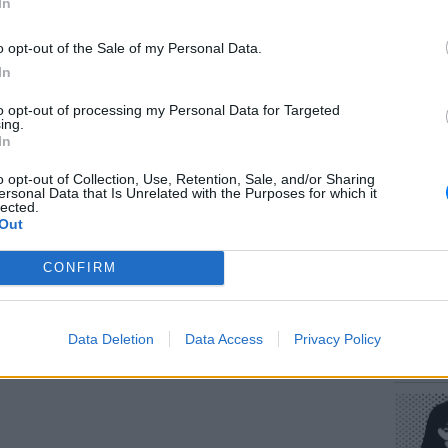
In
μαζί, έπιναν και αντάλλασσαν φιλιά, όταν
o opt-out of the Sale of my Personal Data.
ς κάποιου περιεχομένου που είδε στο κινητό
In
to opt-out of processing my Personal Data for Targeted
ΕΥ ΖΗΝ
ξε πάνω της και τη στραγγάλισε όταν εκείνη
ing.
Πώς να
In
 καθώς, όπως ισχυρίστηκε, προσπαθούσε να
στους 
o opt-out of Collection, Use, Retention, Sale, and/or Sharing
ersonal Data that Is Unrelated with the Purposes for which it
lected.
ΔΙΑΦΗΜΙΣΗ
Out
CONFIRM
POP CU
Data Deletion
Data Access
Privacy Policy
Η κωμω
νεοπλο