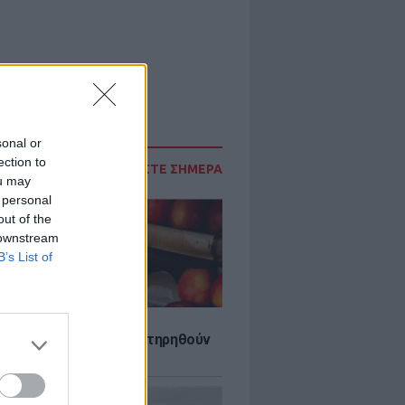
sonal or
ection to
ΔΙΑΒΑΣΤΕ ΣΗΜΕΡΑ
ou may
 personal
out of the
 downstream
B’s List of
τα που μπορουν να διατηρηθούν
ψυγείου το καλοκαίρι