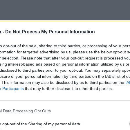
r -
Do Not Process My Personal Information
to opt-out of the sale, sharing to third parties, or processing of your per
formation for targeted advertising by us, please use the below opt-out s
r selection. Please note that after your opt-out request is processed y
eing interest-based ads based on personal information utilized by us or
disclosed to third parties prior to your opt-out. You may separately opt-
losure of your personal information by third parties on the IAB’s list of
αξίζει να λογοδοτήσει πλήρως για τις
. This information may also be disclosed by us to third parties on the
IA
 οδήγησαν στην τραγική δολοφονία της
Participants
that may further disclose it to other third parties.
λωσε η ειδική πράκτορας και επικεφαλής της
ΕΥ ΖΗΝ
6 φρού
l Data Processing Opt Outs
Κόουπλαντ ανέφερε στους ερευνητές ότι η
εκτός 
στον θάλαμό του στο Μίλερ Χολ, στη Ναυτική
o opt-out of the Sharing of my personal data.
ια, στις 29 Μαΐου 2025. Όπως υποστήριξε,