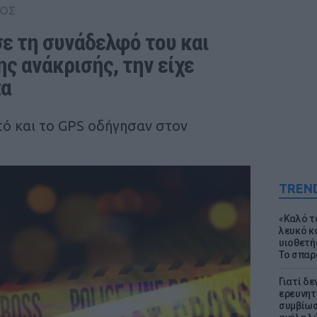
ΟΣ
 τη συνάδελφό του και 
ης ανάκρισής, την είχε 
πα
τό και το GPS οδήγησαν στον
TREN
«Καλό τα
λευκό κ
υιοθετή
Το σπαρ
Γιατί δε
ερευνητ
συμβίωσ