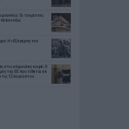
α μουσεία: Οι τουρίστες
 πλέον εδώ
ερα: Η «Εξέγερση του
ζει στις κάψουλες καφέ; Ο
μός της ΕΕ που τίθεται σε
ό τις 12 Αυγούστου