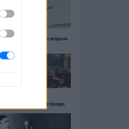
 αποφύγεις το σύγκαμα ανάμεσα
μηρούς
LTURE
δία που σατίρισε τον
υτισμό και παραμένει επίκαιρη