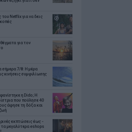
κων εξηγεί γιατί δεν
ς του Netflix για να δεις
ακοπές
θέγματα για τον
το
 σήμερα 7/8: Η μέρα
τις κινήσεις συμφιλίωσης
φανίστηκε η Dido; Η
ίστρια που πούλησε 40
κους άφησε τη δόξα και
ζωή
ρινές εκπτώσεις έως -
 τα μεγαλύτερα eshops
!