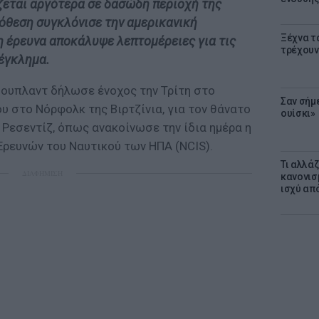
ζεται αργότερα σε δασώδη περιοχή της
πόθεση συγκλόνισε την αμερικανική
Ξέχνα τ
η έρευνα αποκάλυψε λεπτομέρειες για τις
τρέχουν
 έγκλημα.
ουπλαντ δήλωσε ένοχος την Τρίτη στο
Σαν σήμ
υ στο Νόρφολκ της Βιρτζίνια, για τον θάνατο
ουίσκι»
Ρεσεντίζ, όπως ανακοίνωσε την ίδια ημέρα η
ρευνών του Ναυτικού των ΗΠΑ (NCIS).
Τι αλλά
ΔΙΑΦΗΜΙΣΗ
κανονισ
ισχύ απ