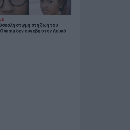
LE
δύσκολη στιγμή στη ζωή του
 Obama δεν συνέβη στον Λευκό