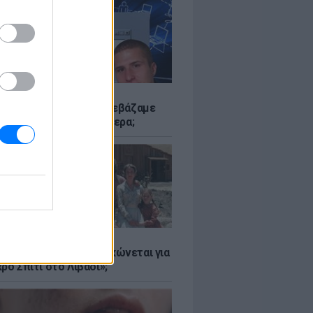
Α
αν το Napster που κατεβάζαμε
 - Πού βρίσκονται σήμερα;
Α
er: Γιατί η Αμερική τσακώνεται για
ρό Σπίτι στο Λιβάδι»;