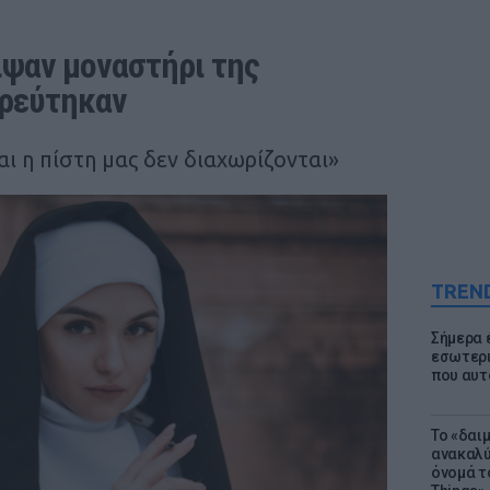
ψαν μοναστήρι της 
τρεύτηκαν
ι η πίστη μας δεν διαχωρίζονται»
TREN
Σήμερα 
εσωτερι
που αυτ
Το «δαι
ανακαλύ
όνομά τ