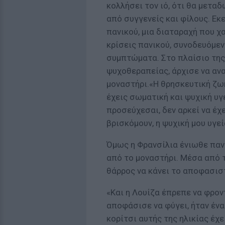
κολλήσει τον ιό, ότι θα μεταδ
από συγγενείς και φίλους. Εκ
πανικού, μια διαταραχή που χ
κρίσεις πανικού, συνοδευόμε
συμπτώματα. Στο πλαίσιο της
ψυχοθεραπείας, άρχισε να ανα
μοναστήρι.«Η θρησκευτική ζωή
έχεις σωματική και ψυχική υγε
προσεύχεσαι, δεν αρκεί να έχε
βρισκόμουν, η ψυχική μου υγεία
Όμως η Φρανσίλια ένιωθε πανι
από το μοναστήρι. Μέσα από τ
θάρρος να κάνει το αποφασισ
«Και η Λουίζα έπρεπε να φροντ
αποφάσισε να φύγει, ήταν ένα 
κορίτσι αυτής της ηλικίας έχε