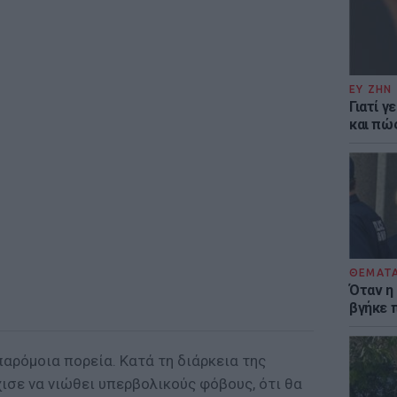
ΕΥ ΖΗΝ
Γιατί γ
και πώ
ΘΕΜΑΤ
Όταν η
βγήκε 
αρόμοια πορεία. Κατά τη διάρκεια της
ισε να νιώθει υπερβολικούς φόβους, ότι θα