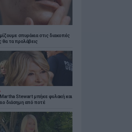
εμίζουμε σπυράκια στις διακοπές
ς θα τα προλάβεις
Α
 Martha Stewart μπήκε φυλακή και
πιο διάσημη από ποτέ