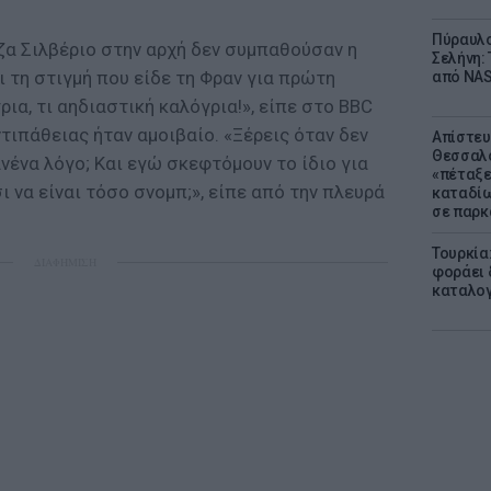
Πύραυλο
ζα Σιλβέριο στην αρχή δεν συμπαθούσαν η
Σελήνη: 
ι τη στιγμή που είδε τη Φραν για πρώτη
από NAS
ια, τι αηδιαστική καλόγρια!», είπε στο BBC
ντιπάθειας ήταν αμοιβαίο. «Ξέρεις όταν δεν
Απίστευ
Θεσσαλο
νένα λόγο; Και εγώ σκεφτόμουν το ίδιο για
«πέταξε
ι να είναι τόσο σνομπ;», είπε από την πλευρά
καταδίω
σε παρκ
Τουρκία
ΔΙΑΦΗΜΙΣΗ
φοράει δ
καταλογ