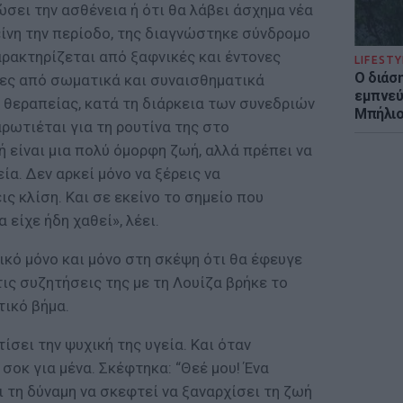
ώσει την ασθένεια ή ότι θα λάβει άσχημα νέα
είνη την περίοδο, της διαγνώστηκε σύνδρομο
αρακτηρίζεται από ξαφνικές και έντονες
LIFESTY
Ο διάσ
νες από σωματικά και συναισθηματικά
εμπνεύ
 θεραπείας, κατά τη διάρκεια των συνεδριών
Μπήλιο
ρωτιέται για τη ρουτίνα της στο
 είναι μια πολύ όμορφη ζωή, αλλά πρέπει να
ία. Δεν αρκεί μόνο να ξέρεις να
ις κλίση. Και σε εκείνο το σημείο που
 είχε ήδη χαθεί», λέει.
κό μόνο και μόνο στη σκέψη ότι θα έφευγε
ις συζητήσεις της με τη Λουίζα βρήκε το
τικό βήμα.
ίσει την ψυχική της υγεία. Και όταν
σοκ για μένα. Σκέφτηκα: “Θεέ μου! Ένα
ι τη δύναμη να σκεφτεί να ξαναρχίσει τη ζωή