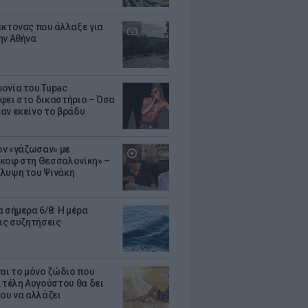
έκτονας που άλλαξε για
ην Αθήνα
ονία του Tupac
φει στο δικαστήριο – Όσα
αν εκείνο το βράδυ
Τον «γάζωσαν» με
κοφ στη Θεσσαλονίκη» –
λυψη του Ψινάκη
 σήμερα 6/8: Η μέρα
τις συζητήσεις
ναι το μόνο ζώδιο που
α τέλη Αυγούστου θα δει
του να αλλάζει