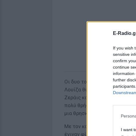
E-Radio.g
If you wish 
sensitive in
confirm you
continue se
information 
further disc
Οι δυο τους μπήκαν στο μονασ
participants
Λουίζα θυμάται πως ένιωθε έν
Downstream 
Ζεράις και ένα κάλεσμα να ε
πολύ θρήσκους παππούδες στη
μια θρησκευτική αποστολή στ
Persona
Με τον καιρό, η αμοιβαία αντ
I want t
έγιναν φίλες. «Μπήκαμε στο μ