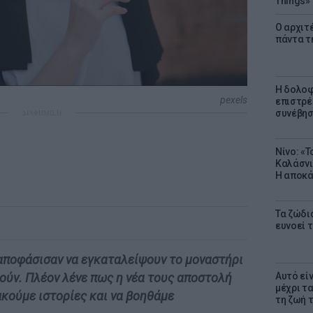
Things»
Ο αρχιτ
πάντα τ
Η δολοφ
pexels
επιστρέ
συνέβησ
ΔΙΑΦΗΜΙΣΗ
Νίνο: «
Καλάσνι
Η αποκά
Τα ζώδια
ευνοεί 
αποφάσισαν να εγκαταλείψουν το μοναστήρι
Αυτό εί
τούν. Πλέον λένε πως η νέα τους αποστολή
μέχρι τ
 ακούμε ιστορίες και να βοηθάμε
τη ζωή 