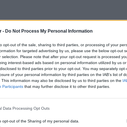
r -
Do Not Process My Personal Information
to opt-out of the sale, sharing to third parties, or processing of your per
formation for targeted advertising by us, please use the below opt-out s
r selection. Please note that after your opt-out request is processed y
eing interest-based ads based on personal information utilized by us or
disclosed to third parties prior to your opt-out. You may separately opt-
losure of your personal information by third parties on the IAB’s list of
τήρι στα 20 τους για παρόμοιους λόγους. Η
. This information may also be disclosed by us to third parties on the
IA
α «κενό» από την την εφηβεία της στο Μίνας
Participants
that may further disclose it to other third parties.
κπληρώσει μια αποστολή. Η Φραν μεγάλωσε με
ν ενδοχώρα του Πιαουί και ένιωθε ότι είχε
LIFESTY
η ζωή της.
Οι συν
l Data Processing Opt Outs
εισιτήρ
τις τιμ
ιπάθεια ξεπεράστηκε και οι δύο καλόγριες
o opt-out of the Sharing of my personal data.
οναστήρι με έναν σκοπό και αυτός ο σκοπός