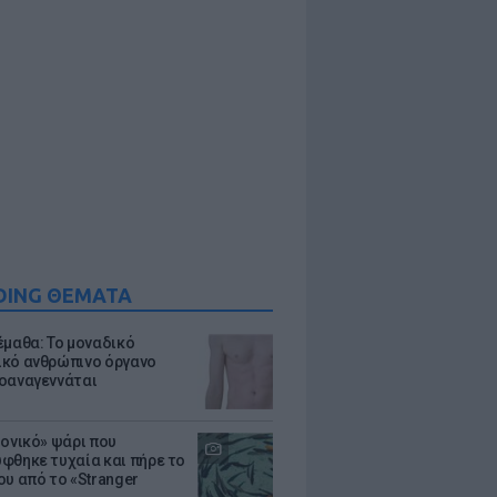
DING ΘΕΜΑΤΑ
έμαθα: Το μοναδικό
κό ανθρώπινο όργανο
οαναγεννάται
μονικό» ψάρι που
φθηκε τυχαία και πήρε το
ου από το «Stranger