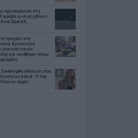
ς προσέκρουσε στη
Τι κρύβει η «σιγή ιχθύος»
A και SpaceX;
το τροχαίο στη
νίκη: Αυτοκίνητο
» σαν από ταινία
ξης και «ανέβηκε» πάνω
αρισμένο
: Συνελήφθη ηθοποιός που
oνητή ως κολιέ - Τι της
ίζουν οι αρχές