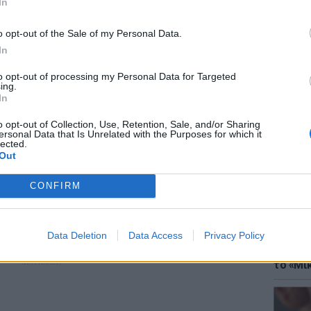
In
, λέει η Λουίζα.
o opt-out of the Sale of my Personal Data.
τήρι
In
για διαφορετικούς προσωπικούς λόγους που
to opt-out of processing my Personal Data for Targeted
ing.
ία, τόσο η Λουίζα όσο και η Φρανσίλια
ΘΕΜΑΤ
In
Έφτιαξ
 την μοναστική ζωή. Η Λουίζα έχασε τη
μουσική
o opt-out of Collection, Use, Retention, Sale, and/or Sharing
και από τότε, άρχισε να αντιμετωπίζει
ersonal Data that Is Unrelated with the Purposes for which it
lected.
 οποία οδήγησαν σε διάγνωση κατάθλιψης.
Out
ν σε ένα στάδιο της θρησκευτικής της
να πολύ έντονο πρόγραμμα εκτός της
CONFIRM
αι τη διαδικασία κατανόησης της ψυχικής της
έπρεπε να φροντίσει τον εαυτό της και πήρε
 το μοναστήρι.
Data Deletion
Data Access
Privacy Policy
ΘΕΜΑΤ
Explain
ΔΙΑΦΗΜΙΣΗ
το «Μικ