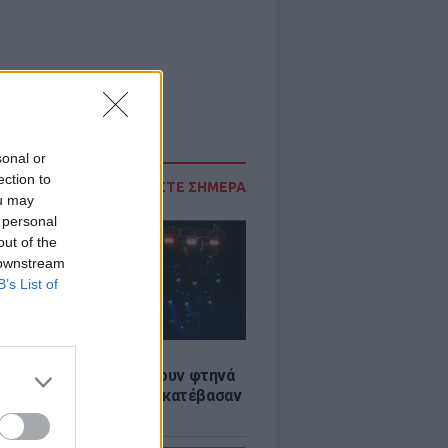
sonal or
ection to
ΔΙΑΒΑΣΤΕ ΣΗΜΕΡΑ
ou may
 personal
out of the
 downstream
B’s List of
LE
αυλίες επιτέλους βγάζουν φτηνά
ια - Ποιοι καλλιτέχνες κατέβασαν
ές