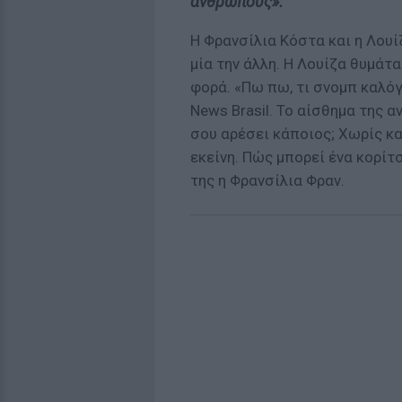
ανθρώπους».
Η Φρανσίλια Κόστα και η Λουί
μία την άλλη. Η Λουίζα θυμάτα
φορά. «Πω πω, τι σνομπ καλόγρ
News Brasil. Το αίσθημα της α
σου αρέσει κάποιος; Χωρίς κα
εκείνη. Πώς μπορεί ένα κορίτσ
της η Φρανσίλια Φραν.