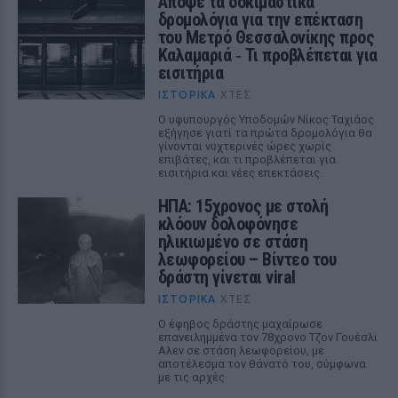
Απόψε τα δοκιμαστικά
δρομολόγια για την επέκταση
του Μετρό Θεσσαλονίκης προς
Καλαμαριά ‑ Τι προβλέπεται για
εισιτήρια
ΙΣΤΟΡΙΚΆ
ΧΤΕΣ
Ο υφυπουργός Υποδομών Νίκος Ταχιάος
εξήγησε γιατί τα πρώτα δρομολόγια θα
γίνονται νυχτερινές ώρες χωρίς
επιβάτες, και τι προβλέπεται για
εισιτήρια και νέες επεκτάσεις.
ΗΠΑ: 15χρονος με στολή
κλόουν δολοφόνησε
ηλικιωμένο σε στάση
λεωφορείου – Βίντεο του
δράστη γίνεται viral
ΙΣΤΟΡΙΚΆ
ΧΤΕΣ
Ο έφηβος δράστης μαχαίρωσε
επανειλημμένα τον 78χρονο Τζον Γουέσλι
Αλεν σε στάση λεωφορείου, με
αποτέλεσμα τον θάνατό του, σύμφωνα
με τις αρχές