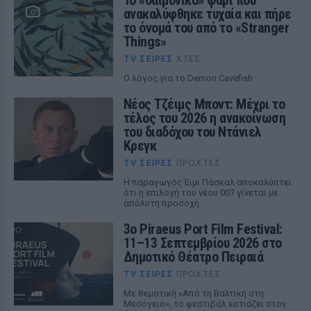
Το «δαιμονικό» ψάρι που
ανακαλύφθηκε τυχαία και πήρε
το όνομά του από το «Stranger
Things»
TV ΣΕΙΡΈΣ
ΧΤΕΣ
Ο λόγος για το Demon Cavefish
Νέος Τζέιμς Μποντ: Μέχρι το
τέλος του 2026 η ανακοίνωση
του διαδόχου του Ντάνιελ
Κρεγκ
TV ΣΕΙΡΈΣ
ΠΡΟΧΤΈΣ
Η παραγωγός Έιμι Πάσκαλ αποκαλύπτει
ότι η επιλογή του νέου 007 γίνεται με
απόλυτη προσοχή
3ο Piraeus Port Film Festival:
11–13 Σεπτεμβρίου 2026 στο
Δημοτικό Θέατρο Πειραιά
TV ΣΕΙΡΈΣ
ΠΡΟΧΤΈΣ
Με θεματική «Από τη Βαλτική στη
Μεσόγειο», το φεστιβάλ εστιάζει στον