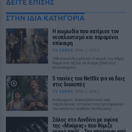
ΔΕΙΤΕ ΕΠΙΣΗΣ
ΣΤΗΝ ΙΔΙΑ ΚΑΤΗΓΟΡΙΑ
Η κωμωδία που σατίρισε τον
νεοπλουτισμό και παραμένει
επίκαιρη
TV ΣΕΙΡΈΣ
ΠΡΙΝ 2 ΏΡΕΣ
108 επεισόδια γέλιου: Η σειρά του Χάρη
Ρώμα που αξίζει να δούμε ξανά στις
επαναλήψεις
5 ταινίες του Netflix για να δεις
στις διακοπές
TV ΣΕΙΡΈΣ
ΠΡΙΝ 2 ΏΡΕΣ
Aνάλαφρες, διασκεδαστικές και
ταξιδιάρικες ιστορίες που προσφέρουν
την απόλυτη αίσθηση απόδρασης
Σάλος στο Λονδίνο με αφίσα
της «Μούμιας» που θύμιζε
νεκρό παιδί ‑ Την απέσυραν από