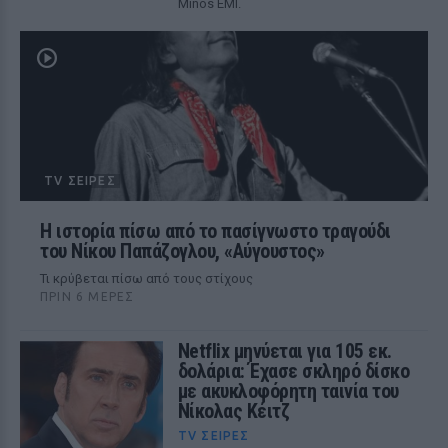
Minos EMI.
TV ΣΕΙΡΈΣ
Η ιστορία πίσω από το πασίγνωστο τραγούδι
του Νίκου Παπάζογλου, «Αύγουστος»
Τι κρύβεται πίσω από τους στίχους
ΠΡΙΝ 6 ΜΈΡΕΣ
Netflix μηνύεται για 105 εκ.
δολάρια: Έχασε σκληρό δίσκο
με ακυκλοφόρητη ταινία του
Νίκολας Κέιτζ
TV ΣΕΙΡΈΣ