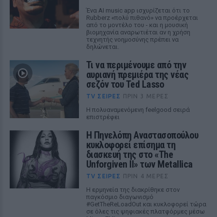
Ένα AI music app ισχυρίζεται ότι το
Rubberz «πολύ πιθανό» να προέρχεται
από το μοντέλο του - και η μουσική
βιομηχανία αναρωτιέται αν η χρήση
τεχνητής νοημοσύνης πρέπει να
δηλώνεται.
Τι να περιμένουμε από την
αυριανή πρεμιέρα της νέας
σεζόν του Ted Lasso
TV ΣΕΙΡΈΣ
ΠΡΙΝ 3 ΜΈΡΕΣ
Η πολυαναμενόμενη feelgood σειρά
επιστρέφει
Η Πηνελόπη Αναστασοπούλου
κυκλοφορεί επίσημα τη
διασκευή της στο «The
Unforgiven II» των Metallica
TV ΣΕΙΡΈΣ
ΠΡΙΝ 4 ΜΈΡΕΣ
Η ερμηνεία της διακρίθηκε στον
παγκόσμιο διαγωνισμό
#GetTheReLoadOut και κυκλοφορεί τώρα
σε όλες τις ψηφιακές πλατφόρμες μέσω