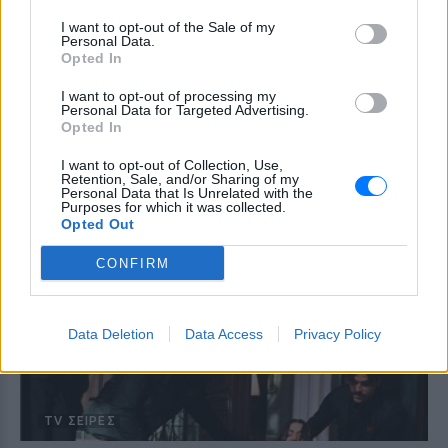
I want to opt-out of the Sale of my
Personal Data.
Opted In
I want to opt-out of processing my
Personal Data for Targeted Advertising.
ΚΌΣΜΟΣ
Opted In
Την έφτυνε, την κλωτσούσε και την απειλούσε
I want to opt-out of Collection, Use,
με θάνατο – το δικαστήριο δεν τον φυλάκισε
Retention, Sale, and/or Sharing of my
Personal Data that Is Unrelated with the
παρά τις αδιανόητες εικόνες βίας
Purposes for which it was collected.
Opted Out
Η Μαρί δεν μπορούσε να πιστέψει ότι δεν πήγε στη
φυλακή παρά τις επαναλαμβανόμενες επιθέσεις
ΠΡΙΝ 10 ΕΒΔΟΜΆΔΕΣ
CONFIRM
Data Deletion
Data Access
Privacy Policy
TV ΣΕΙΡΈΣ