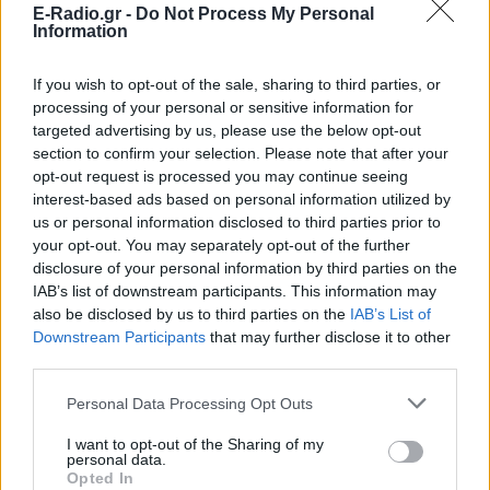
E-Radio.gr -
Do Not Process My Personal
Information
ΕΛΛΑΔΑ
If you wish to opt-out of the sale, sharing to third parties, or
processing of your personal or sensitive information for
targeted advertising by us, please use the below opt-out
section to confirm your selection. Please note that after your
opt-out request is processed you may continue seeing
interest-based ads based on personal information utilized by
us or personal information disclosed to third parties prior to
your opt-out. You may separately opt-out of the further
ΕΛΛΆΔΑ
disclosure of your personal information by third parties on the
IAB’s list of downstream participants. This information may
Βρήκαν τρεις όλμους στο διαμέρισμα που
also be disclosed by us to third parties on the
IAB’s List of
αγόρασαν στην Αγία Παρασκευή
Downstream Participants
that may further disclose it to other
Χρειάστηκε η επέμβαση του Στρατού προκειμένου να
third parties.
απομακρυνθούν με ασφάλεια οι όλμοι από το διαμέρισμα
στην Αγία Παρασκευή
Personal Data Processing Opt Outs
ΠΡΙΝ 10 ΕΒΔΟΜΆΔΕΣ
I want to opt-out of the Sharing of my
personal data.
Opted In