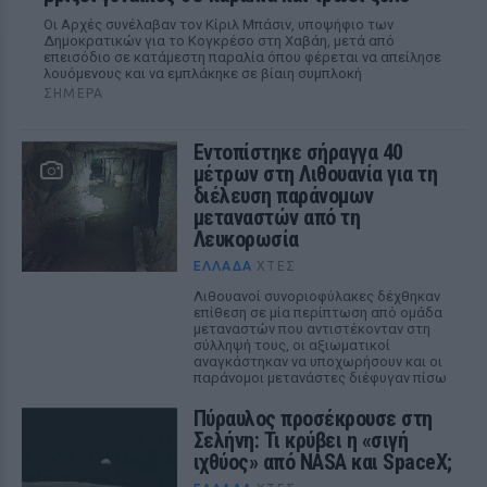
Οι Αρχές συνέλαβαν τον Κίριλ Μπάσιν, υποψήφιο των
Δημοκρατικών για το Κογκρέσο στη Χαβάη, μετά από
επεισόδιο σε κατάμεστη παραλία όπου φέρεται να απείλησε
λουόμενους και να εμπλάκηκε σε βίαιη συμπλοκή
ΣΉΜΕΡΑ
Εντοπίστηκε σήραγγα 40
μέτρων στη Λιθουανία για τη
διέλευση παράνομων
μεταναστών από τη
Λευκορωσία
ΕΛΛΆΔΑ
ΧΤΕΣ
Λιθουανοί συνοριοφύλακες δέχθηκαν
επίθεση σε μία περίπτωση από ομάδα
μεταναστών που αντιστέκονταν στη
σύλληψή τους, οι αξιωματικοί
αναγκάστηκαν να υποχωρήσουν και οι
παράνομοι μετανάστες διέφυγαν πίσω
Πύραυλος προσέκρουσε στη
Σελήνη: Τι κρύβει η «σιγή
ιχθύος» από NASA και SpaceX;