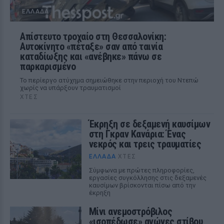
ΕΛΛΆΔΑ
Απίστευτο τροχαίο στη Θεσσαλονίκη:
Αυτοκίνητο «πέταξε» σαν από ταινία
καταδίωξης και «ανέβηκε» πάνω σε
παρκαρισμένο
Το περίεργο ατύχημα σημειώθηκε στην περιοχή του Ντεπώ
χωρίς να υπάρξουν τραυματισμοί
ΧΤΕΣ
Έκρηξη σε δεξαμενή καυσίμων
στη Γκραν Κανάρια: Ένας
νεκρός και τρεις τραυματίες
ΕΛΛΆΔΑ
ΧΤΕΣ
Σύμφωνα με πρώτες πληροφορίες,
εργασίες συγκόλλησης στις δεξαμενές
καυσίμων βρίσκονται πίσω από την
έκρηξη
Μίνι ανεμοστρόβιλος
«ισοπέδωσε» αγώνες στίβου