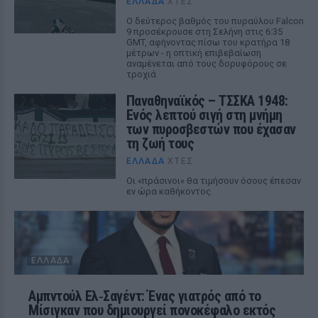
ΕΛΛΆΔΑ
ΧΤΕΣ
Ο δεύτερος βαθμός του πυραύλου Falcon
9 προσέκρουσε στη Σελήνη στις 6:35
GMT, αφήνοντας πίσω του κρατήρα 18
μέτρων - η οπτική επιβεβαίωση
αναμένεται από τους δορυφόρους σε
τροχιά
Παναθηναϊκός – ΤΣΣΚΑ 1948:
Ενός λεπτού σιγή στη μνήμη
των πυροσβεστών που έχασαν
τη ζωή τους
ΕΛΛΆΔΑ
ΧΤΕΣ
Οι «πράσινοι« θα τιμήσουν όσους έπεσαν
εν ώρα καθήκοντος
ΕΛΛΆΔΑ
Αμπντούλ Ελ‑Σαγέντ: Ένας γιατρός από το
Μίσιγκαν που δημιουργεί πονοκέφαλο εκτός