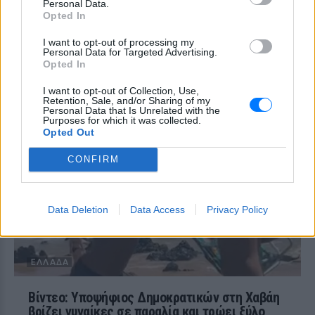
Personal Data.
ΕΛΛΆΔΑ
ΣΉΜΕΡΑ
Opted In
Ο ίδιος δήλωσε ότι ο πελάτης του είχε
I want to opt-out of processing my
μια εξαιρετικά έντονη συναισθηματική
Personal Data for Targeted Advertising.
εξάρτηση από τους γονείς του
Opted In
Βόλος: 26χρονος απείλησε να
I want to opt-out of Collection, Use,
σφάξει τη μητέρα του και
Retention, Sale, and/or Sharing of my
χτύπησε τον αδελφό του για το
Personal Data that Is Unrelated with the
πρωινό
Purposes for which it was collected.
Opted Out
ΕΛΛΆΔΑ
ΣΉΜΕΡΑ
Τα προβλήματα ξεκίνησαν μετά την
CONFIRM
επιστροφή του από τον στρατό
Data Deletion
Data Access
Privacy Policy
ΕΛΛΆΔΑ
Βίντεο: Υποψήφιος Δημοκρατικών στη Χαβάη
βρίζει γυναίκες σε παραλία και τρώει ξύλο