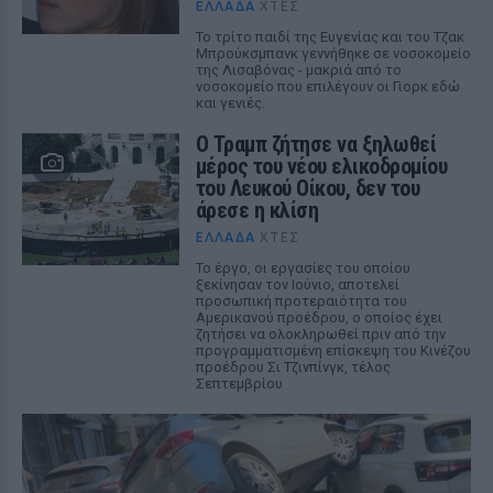
ΕΛΛΆΔΑ
ΧΤΕΣ
Το τρίτο παιδί της Ευγενίας και του Τζακ
Μπρούκσμπανκ γεννήθηκε σε νοσοκομείο
της Λισαβόνας - μακριά από το
νοσοκομείο που επιλέγουν οι Γιορκ εδώ
και γενιές.
Ο Τραμπ ζήτησε να ξηλωθεί
μέρος του νέου ελικοδρομίου
του Λευκού Οίκου, δεν του
άρεσε η κλίση
ΕΛΛΆΔΑ
ΧΤΕΣ
Το έργο, οι εργασίες του οποίου
ξεκίνησαν τον Ιούνιο, αποτελεί
προσωπική προτεραιότητα του
Αμερικανού προέδρου, ο οποίος έχει
ζητήσει να ολοκληρωθεί πριν από την
προγραμματισμένη επίσκεψη του Κινέζου
προέδρου Σι Τζινπίνγκ, τέλος
Σεπτεμβρίου