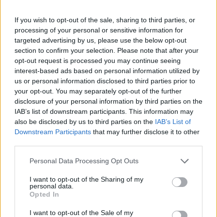
If you wish to opt-out of the sale, sharing to third parties, or
ΔΕΙΤΕ ΕΠΙΣΗΣ
processing of your personal or sensitive information for
targeted advertising by us, please use the below opt-out
section to confirm your selection. Please note that after your
ΣΤΗΝ ΙΔΙΑ ΚΑΤΗΓΟΡΙΑ
opt-out request is processed you may continue seeing
interest-based ads based on personal information utilized by
Ο Τραμπ έτρεξε πίσω από
us or personal information disclosed to third parties prior to
μικρό αγόρι σε σκηνή στο Λας
your opt-out. You may separately opt-out of the further
Βέγκας: «Φοβήθηκα ότι θα
disclosure of your personal information by third parties on the
έπεφτε όπως ο Μπάιντεν»,
IAB’s list of downstream participants. This information may
δείτε βίντεο
also be disclosed by us to third parties on the
IAB’s List of
ΕΛΛΆΔΑ
ΣΉΜΕΡΑ
Downstream Participants
that may further disclose it to other
third parties.
Μια από τις επικότερες τούμπες του Τζο
Μπάιντεν ήταν στη σκηνή εκδήλωση της
αμερικανικής Σχολής Ικάρων
Personal Data Processing Opt Outs
Μυστράς: «Δεν ήταν οικονομικό
I want to opt-out of the Sharing of my
το κίνητρο» υποστηρίζει ο
personal data.
συνήγορος του 55χρονου που
Opted In
είχε τη σορό του πατέρα του σε
καταψύκτη
I want to opt-out of the Sale of my