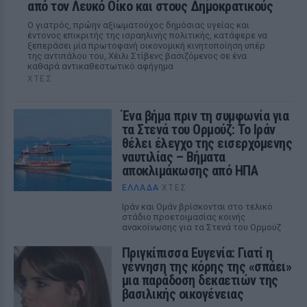
από τον Λευκό Οίκο και στους Δημοκρατικούς
Ο γιατρός, πρώην αξιωματούχος δημόσιας υγείας και
έντονος επικριτής της ισραηλινής πολιτικής, κατάφερε να
ξεπεράσει μία πρωτοφανή οικονομική κινητοποίηση υπέρ
της αντιπάλου του, Χέιλι Στίβενς βασιζόμενος σε ένα
καθαρά αντικαθεστωτικό αφήγημα
ΧΤΕΣ
Ένα βήμα πριν τη συμφωνία για
τα Στενά του Ορμούζ: Το Ιράν
θέλει έλεγχο της εισερχόμενης
ναυτιλίας – Βήματα
αποκλιμάκωσης από ΗΠΑ
ΕΛΛΆΔΑ
ΧΤΕΣ
Ιράν και Ομάν βρίσκονται στο τελικό
στάδιο προετοιμασίας κοινής
ανακοίνωσης για τα Στενά του Ορμούζ
Πριγκίπισσα Ευγενία: Γιατί η
γέννηση της κόρης της «σπάει»
μια παράδοση δεκαετιών της
βασιλικής οικογένειας