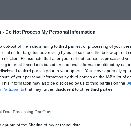
r -
Do Not Process My Personal Information
to opt-out of the sale, sharing to third parties, or processing of your per
formation for targeted advertising by us, please use the below opt-out s
r selection. Please note that after your opt-out request is processed y
eing interest-based ads based on personal information utilized by us or
ξικό και Νότια Κορέα απέκτησαν νωρίς
disclosed to third parties prior to your opt-out. You may separately opt-
κρισης από τον
1ο όμιλο
, αν και η
losure of your personal information by third parties on the IAB’s list of
στα πρώτα της βήματα και όλα παραμένουν
. This information may also be disclosed by us to third parties on the
IA
Participants
that may further disclose it to other third parties.
ές στιγμές
ΕΥ ΖΗΝ
6 φρού
l Data Processing Opt Outs
τις σημαντικότερες στιγμές από τις δύο
εκτός 
σαν την έναρξη του κορυφαίου
o opt-out of the Sharing of my personal data.
υ πλανήτη.