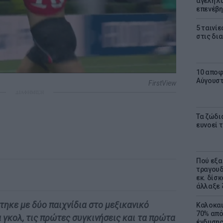
αγέλη λύ
επενέβη
5 ταινίε
στις δι
10 αποφ
Αύγουσ
FirstView
ΔΙΑΦΗΜΙΣΗ
Τα ζώδια
ευνοεί 
Πού εξα
τραγουδ
εκ. δίσ
άλλαξε 
τηκε με δύο παιχνίδια στο μεξικανικό
Καλοκαι
70% από
 γκολ, τις πρώτες συγκινήσεις και τα πρώτα
ένδυσης