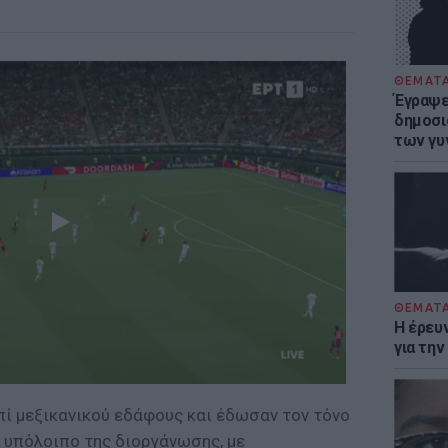
ΘΕΜΑΤ
Έγραψε 
δημοσι
των γυ
ΘΕΜΑΤ
Η έρευ
για τη
πί μεξικανικού εδάφους και έδωσαν τον τόνο
 υπόλοιπο της διοργάνωσης, με