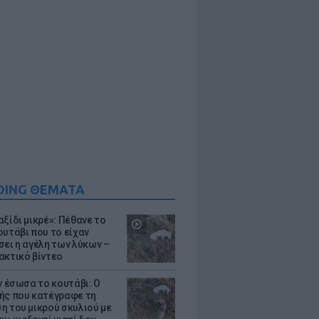
DING ΘΕΜΑΤΑ
ξίδι μικρέ»: Πέθανε το
ουτάβι που το είχαν
σει η αγέλη των λύκων –
ακτικό βίντεο
ν έσωσα το κουτάβι: Ο
ής που κατέγραφε τη
η του μικρού σκυλιού με