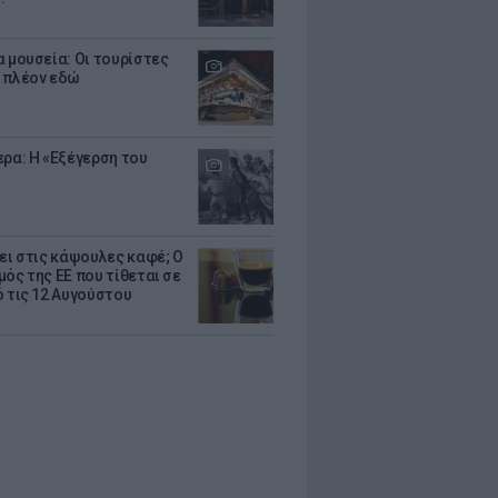
α μουσεία: Οι τουρίστες
 πλέον εδώ
ερα: Η «Εξέγερση του
ζει στις κάψουλες καφέ; Ο
μός της ΕΕ που τίθεται σε
ό τις 12 Αυγούστου