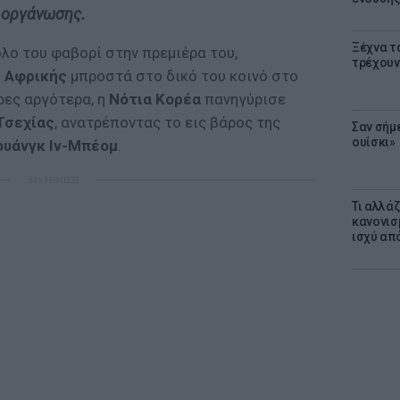
ιοργάνωσης.
Ξέχνα τ
λο του φαβορί στην πρεμιέρα του,
τρέχουν
 Αφρικής
μπροστά στο δικό του κοινό στο
ρες αργότερα, η
Νότια Κορέα
πανηγύρισε
Τσεχίας
, ανατρέποντας το εις βάρος της
Σαν σήμ
ουίσκι»
ουάνγκ Ιν-Μπέομ
.
ΔΙΑΦΗΜΙΣΗ
Τι αλλά
κανονισ
ισχύ απ