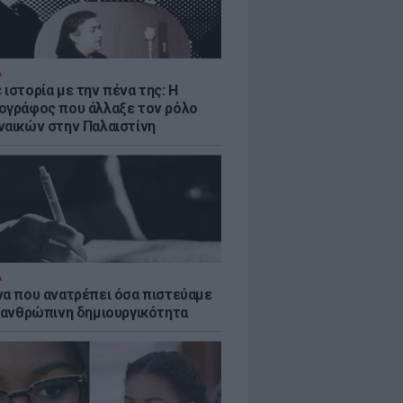
Α
ιστορία με την πένα της: Η
ογράφος που άλλαξε τον ρόλο
ναικών στην Παλαιστίνη
Α
να που ανατρέπει όσα πιστεύαμε
ν ανθρώπινη δημιουργικότητα