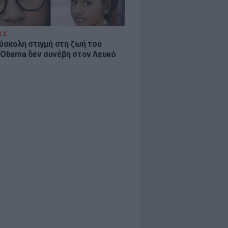
LE
δύσκολη στιγμή στη ζωή του
 Obama δεν συνέβη στον Λευκό