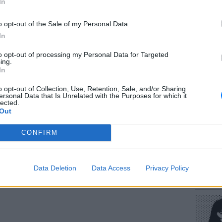
In
ΔΙΑΦΗΜΙΣΗ
o opt-out of the Sale of my Personal Data.
In
to opt-out of processing my Personal Data for Targeted
ΕΥ ΖΗΝ
ing.
Πώς να
In
στους 
o opt-out of Collection, Use, Retention, Sale, and/or Sharing
ersonal Data that Is Unrelated with the Purposes for which it
lected.
Out
CONFIRM
POP CU
Data Deletion
Data Access
Privacy Policy
Η κωμω
νεοπλο