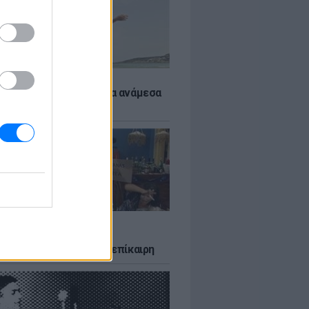
 αποφύγεις το σύγκαμα ανάμεσα
μηρούς
LTURE
δία που σατίρισε τον
υτισμό και παραμένει επίκαιρη