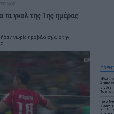
ΤΙΣΜΟΣ
 τα γκολ της 1ης ημέρας 
πήραν νωρίς προβάδισμα στην
λο
TREN
«Καλό τα
λευκό κ
υιοθετή
Το σπαρ
Γιατί δε
ερευνητ
συμβίωσ