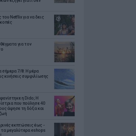
κων εξηγεί γιατί δεν
ς του Netflix για να δεις
ακοπές
θέγματα για τον
το
 σήμερα 7/8: Η μέρα
τις κινήσεις συμφιλίωσης
φανίστηκε η Dido; Η
ίστρια που πούλησε 40
κους άφησε τη δόξα και
ζωή
ρινές εκπτώσεις έως -
 τα μεγαλύτερα eshops
!