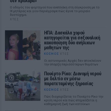
δεν πρόλαβα»
Ο οδηγός του φορτηγού που ενεπλάκη στη σύγκρουση με το
ΙΧ μητέρας και γιου περιέγραψε πώς έγινε το μοιραίο
δυστύχημα.
ΧΤΕΣ
ΗΠΑ: Δασκάλα χορού
κατηγορείται για σeξουαλική
κακοποίηση δύο ανήλικων
μαθητών της
ΚΌΣΜΟΣ
ΧΤΕΣ
Οι αστυνομικές Αρχές δεν αποκλείουν
την ύπαρξη περισσότερων θυμάτων
Πουέρτο Ρίκο: Διανομή νερού
με δελτίο εν μέσω
παρατεταμένης ξηρασίας
ΚΌΣΜΟΣ
ΧΤΕΣ
Πώς διαχειρίζεται το Πουέρτο Ρίκο την
κρίση νερού και πώς επηρεάζεται η
καθημερινή ζωή των κατοίκων