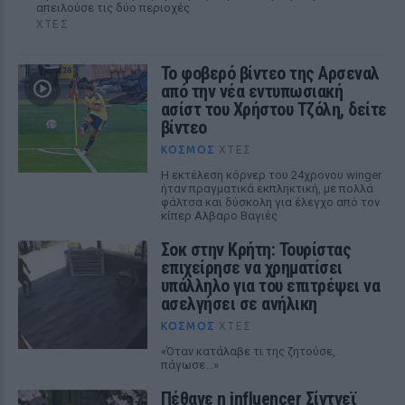
απειλούσε τις δύο περιοχές
ΧΤΕΣ
Το φοβερό βίντεο της Αρσεναλ
από την νέα εντυπωσιακή
ασίστ του Χρήστου Τζόλη, δείτε
βίντεο
ΚΌΣΜΟΣ
ΧΤΕΣ
Η εκτέλεση κόρνερ του 24χρονου winger
ήταν πραγματικά εκπληκτική, με πολλά
φάλτσα και δύσκολη για έλεγχο από τον
κίπερ Αλβαρο Βαγιές
Σοκ στην Κρήτη: Τουρίστας
επιχείρησε να χρηματίσει
υπάλληλο για του επιτρέψει να
ασελγήσει σε ανήλικη
ΚΌΣΜΟΣ
ΧΤΕΣ
«Όταν κατάλαβε τι της ζητούσε,
πάγωσε...»
Πέθανε η influencer Σίντνεϊ