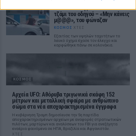
Καταδίωξη στο κέντρο της
Θεσσαλονίκης: Έσπασαν το
τζάμι του οδηγού – «Μην κάνεις
μ@@@», του φώναζαν
ΚΌΣΜΟΣ
ΧΤΕΣ
Εξαιτίας των υψηλών ταχυτήτων το
λευκό όχημα έχασε τον έλεγχο και
καρφώθηκε πάνω σε κολονάκια.
ΚΌΣΜΟΣ
Αρχεία UFO: Αθόρυβα τριγωνικά σκάφη 152
μέτρων και μεταλλική σφαίρα με ανθρώπινο
σώμα στα νέα αποχαρακτηρισμένα έγγραφα
Η κυβέρνηση Τραμπ δημοσίευσε την 5η παρτίδα
αποχαρακτηρισμένων αρχείων με αναφορές στρατιωτικών
πιλότων, μαρτύρων και αναλύσεων του FBI για ανεξήγητα
εναέρια φαινόμενα σε ΗΠΑ, Βραζιλία και Αφγανιστάν.
ΧΤΕΣ