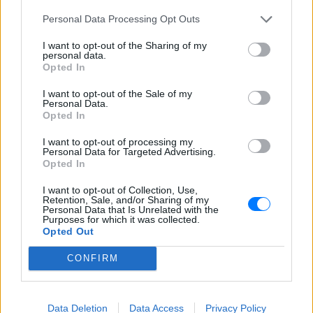
«Θέλω τον μπαμπά μου»: Το
Personal Data Processing Opt Outs
βίντεο της μεθυσμένης οδηγού
που σκότωσε νύφη ώρες μετά
I want to opt-out of the Sharing of my
τον γάμο της
personal data.
Opted In
ΚΌΣΜΟΣ
ΧΤΕΣ
Η Jamie Lee Komoroski, με αλκοόλ
I want to opt-out of the Sale of my
τριπλάσιο του νόμιμου ορίου, έπεσε
Personal Data.
πάνω στο golf cart των νεόνυμφων στο
Opted In
Folly Beach - τώρα νέο υλικό από το
αστυνομικό τμήμα αποκαλύπτει τη
I want to opt-out of processing my
συμπεριφορά της λίγο μετά τη μοιραία
Personal Data for Targeted Advertising.
σύγκρουση
Opted In
Τροχαίο στις Σέρρες: «Έχασα τη
I want to opt-out of Collection, Use,
γυναίκα και το παιδί μου, τα
Retention, Sale, and/or Sharing of my
έχασα όλα» ‑ Ο πόνος του
Personal Data that Is Unrelated with the
Purposes for which it was collected.
πατέρα
Opted Out
ΚΌΣΜΟΣ
ΧΤΕΣ
CONFIRM
Μητέρα 43 ετών και ο 21χρονος γιος της
σκοτώθηκαν σε μετωπική σύγκρουση με
φορτηγό στην επαρχιακή οδό Αμφίπολης
– Δράμας, κοντά στην Παλαιοκώμη.
Data Deletion
Data Access
Privacy Policy