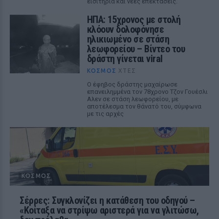
εισιτήρια και νέες επεκτάσεις.
ΗΠΑ: 15χρονος με στολή
κλόουν δολοφόνησε
ηλικιωμένο σε στάση
λεωφορείου – Βίντεο του
δράστη γίνεται viral
ΚΌΣΜΟΣ
ΧΤΕΣ
Ο έφηβος δράστης μαχαίρωσε
επανειλημμένα τον 78χρονο Τζον Γουέσλι
Αλεν σε στάση λεωφορείου, με
αποτέλεσμα τον θάνατό του, σύμφωνα
με τις αρχές
ΚΌΣΜΟΣ
Σέρρες: Συγκλονίζει η κατάθεση του οδηγού –
«Κοίταξα να στρίψω αριστερά για να γλιτώσω,