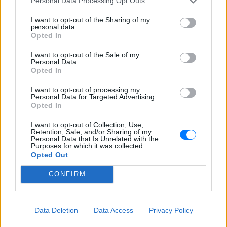
Personal Data Processing Opt Outs
Παναγιώτη Κουτσουμπή και το παιδί
τους
I want to opt-out of the Sharing of my
Βαλέρια Χοψονίδου: Η βάφτιση
personal data.
Opted In
του γιου της στη Βουλιαγμένη
και οι φωτογραφίες που
I want to opt-out of the Sale of my
δημοσίευσαν οι καλεσμένοι
Personal Data.
Opted In
ΧΤΕΣ
Ο μικρός Παναγιώτης βαφτίστηκε στον
I want to opt-out of processing my
Ιερό Ναό Αγίου Νικολάου, με τη βάφτιση
Personal Data for Targeted Advertising.
να ακολουθεί λίγες εβδομάδες μετά τη
Opted In
γέννησή του τον Ιούλιο του 2025.
I want to opt-out of Collection, Use,
Retention, Sale, and/or Sharing of my
Personal Data that Is Unrelated with the
Purposes for which it was collected.
Opted Out
CONFIRM
Βάλια Χατζηθεοδώρου: Μπικίνι και βραδινές
Data Deletion
Data Access
Privacy Policy
έξοδοι στη Μύκονο – Οι φωτογραφίες της