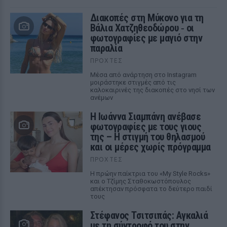
Διακοπές στη Μύκονο για τη
Βάλια Χατζηθεοδώρου ‑ οι
φωτογραφίες με μαγιό στην
παραλία
ΠΡΟΧΤΈΣ
Μέσα από ανάρτηση στο Instagram
μοιράστηκε στιγμές από τις
καλοκαιρινές της διακοπές στο νησί των
ανέμων
H Ιωάννα Σιαμπάνη ανέβασε
φωτογραφίες με τους γιους
της – Η στιγμή του θηλασμού
και οι μέρες χωρίς πρόγραμμα
ΠΡΟΧΤΈΣ
Η πρώην παίκτρια του «My Style Rocks»
και ο Τζίμης Σταθοκωστόπουλος
απέκτησαν πρόσφατα το δεύτερο παιδί
τους
Στέφανος Τσιτσιπάς: Αγκαλιά
με τη σύντροφό του στην