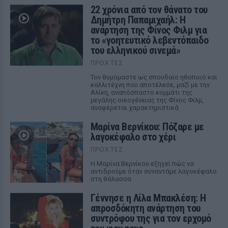
22 χρόνια από τον θάνατο του
Δημήτρη Παπαμιχαήλ: Η
ανάρτηση της Φίνος Φιλμ για
το «γοητευτικό λεβεντόπαιδο
του ελληνικού σινεμά»
ΠΡΟΧΤΈΣ
Τον θυμόμαστε ως σπουδαίο ηθοποιό και
καλλιτέχνη που αποτέλεσε, μαζί με την
Αλίκη, αναπόσπαστο κομμάτι της
μεγάλης οικογένειας της Φίνος Φιλμ,
αναφέρεται χαρακτηριστικά
Μαρίνα Βερνίκου: Πόζαρε με
λαγοκέφαλο στο χέρι
ΠΡΟΧΤΈΣ
Η Μαρίνα Βερνίκου εξηγεί πώς να
αντιδρούμε όταν συναντάμε λαγοκέφαλο
στη θάλασσα
Γέννησε η Λίλα Μπακλέση: Η
απροσδόκητη ανάρτηση του
συντρόφου της για τον ερχομό