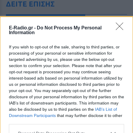
ΔΕΙΤΕ ΕΠΙΣΗΣ
ΣΤΗΝ ΙΔΙΑ ΚΑΤΗΓΟΡΙΑ
E-Radio.gr -
Do Not Process My Personal
Αποστολία Ζώη: Από το Μπαλί
Information
στο BTS concert στο Παρίσι ‑
το καλοκαίρι που δεν θα
If you wish to opt-out of the sale, sharing to third parties, or
ξεχάσει
processing of your personal or sensitive information for
ΧΤΕΣ
targeted advertising by us, please use the below opt-out
section to confirm your selection. Please note that after your
Η παρουσιάστρια μοιράστηκε τη διπλή
καλοκαιρινή της περιπέτεια μέσα από
opt-out request is processed you may continue seeing
ανάρτηση που συγκέντρωσε χιλιάδες
interest-based ads based on personal information utilized by
likes στο Instagram.
us or personal information disclosed to third parties prior to
Κατερίνα Καινούργιου στην
your opt-out. You may separately opt-out of the further
Πάρο: Η αγκαλιά με την κόρη
disclosure of your personal information by third parties on the
της και η λεζάντα που «λύγισε»
IAB’s list of downstream participants. This information may
τους followers
also be disclosed by us to third parties on the
IAB’s List of
Downstream Participants
that may further disclose it to other
ΧΤΕΣ
third parties.
Η παρουσιάστρια απολαμβάνει διακοπές
στις Κυκλάδες με τον σύντροφό της