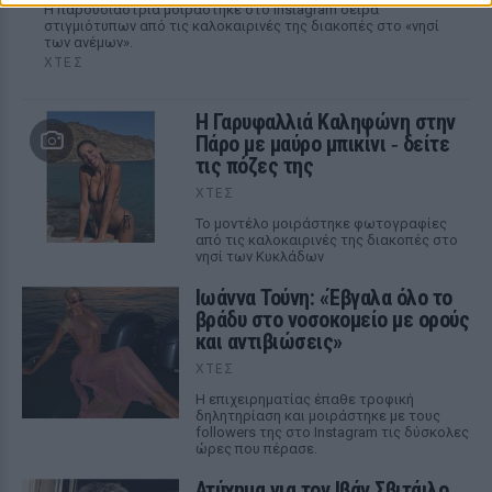
Η παρουσιάστρια μοιράστηκε στο Instagram σειρά
στιγμιότυπων από τις καλοκαιρινές της διακοπές στο «νησί
των ανέμων».
ΧΤΕΣ
Η Γαρυφαλλιά Καληφώνη στην
Πάρο με μαύρο μπικίνι ‑ δείτε
τις πόζες της
ΧΤΕΣ
Το μοντέλο μοιράστηκε φωτογραφίες
από τις καλοκαιρινές της διακοπές στο
νησί των Κυκλάδων
Ιωάννα Τούνη: «Έβγαλα όλο το
βράδυ στο νοσοκομείο με ορούς
και αντιβιώσεις»
ΧΤΕΣ
Η επιχειρηματίας έπαθε τροφική
δηλητηρίαση και μοιράστηκε με τους
followers της στο Instagram τις δύσκολες
ώρες που πέρασε.
Ατύχημα για τον Ιβάν Σβιτάιλο