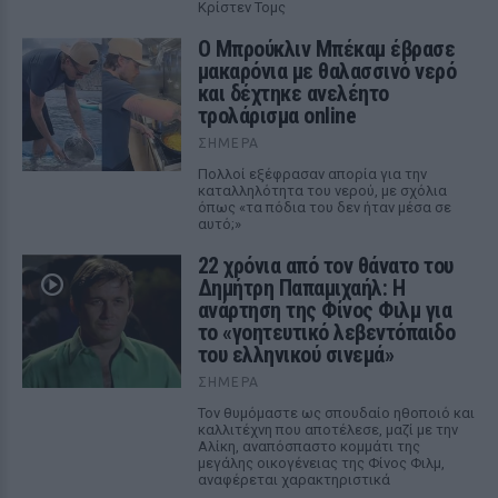
Κρίστεν Τομς
Ο Μπρούκλιν Μπέκαμ έβρασε
μακαρόνια με θαλασσινό νερό
και δέχτηκε ανελέητο
τρολάρισμα online
ΣΉΜΕΡΑ
Πολλοί εξέφρασαν απορία για την
καταλληλότητα του νερού, με σχόλια
όπως «τα πόδια του δεν ήταν μέσα σε
αυτό;»
22 χρόνια από τον θάνατο του
Δημήτρη Παπαμιχαήλ: Η
ανάρτηση της Φίνος Φιλμ για
το «γοητευτικό λεβεντόπαιδο
του ελληνικού σινεμά»
ΣΉΜΕΡΑ
Τον θυμόμαστε ως σπουδαίο ηθοποιό και
καλλιτέχνη που αποτέλεσε, μαζί με την
Αλίκη, αναπόσπαστο κομμάτι της
μεγάλης οικογένειας της Φίνος Φιλμ,
αναφέρεται χαρακτηριστικά