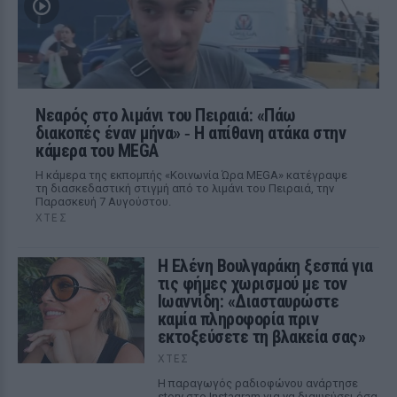
Νεαρός στο λιμάνι του Πειραιά: «Πάω
διακοπές έναν μήνα» ‑ Η απίθανη ατάκα στην
κάμερα του MEGA
Η κάμερα της εκπομπής «Κοινωνία Ώρα MEGA» κατέγραψε
τη διασκεδαστική στιγμή από το λιμάνι του Πειραιά, την
Παρασκευή 7 Αυγούστου.
ΧΤΕΣ
Η Ελένη Βουλγαράκη ξεσπά για
τις φήμες χωρισμού με τον
Ιωαννίδη: «Διασταυρώστε
καμία πληροφορία πριν
εκτοξεύσετε τη βλακεία σας»
ΧΤΕΣ
Η παραγωγός ραδιοφώνου ανάρτησε
story στο Instagram για να διαψεύσει όσα