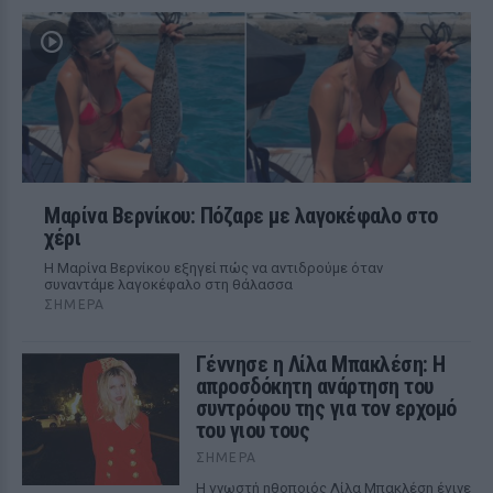
Μαρίνα Βερνίκου: Πόζαρε με λαγοκέφαλο στο
χέρι
Η Μαρίνα Βερνίκου εξηγεί πώς να αντιδρούμε όταν
συναντάμε λαγοκέφαλο στη θάλασσα
ΣΉΜΕΡΑ
Γέννησε η Λίλα Μπακλέση: Η
απροσδόκητη ανάρτηση του
συντρόφου της για τον ερχομό
του γιου τους
ΣΉΜΕΡΑ
Η γνωστή ηθοποιός Λίλα Μπακλέση έγινε