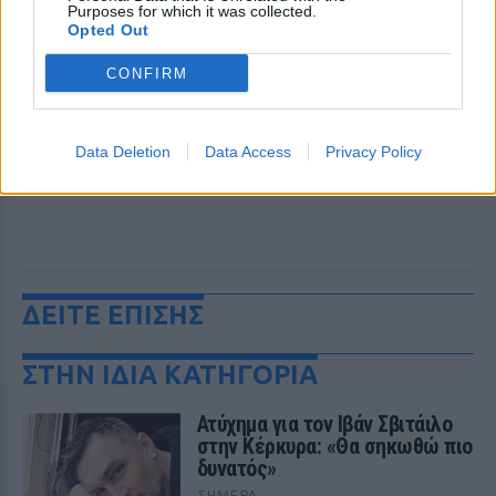
Purposes for which it was collected.
Opted Out
CONFIRM
Data Deletion
Data Access
Privacy Policy
ΔΕΙΤΕ ΕΠΙΣΗΣ
ΣΤΗΝ ΙΔΙΑ ΚΑΤΗΓΟΡΙΑ
Ατύχημα για τον Ιβάν Σβιτάιλο
στην Κέρκυρα: «Θα σηκωθώ πιο
δυνατός»
ΣΉΜΕΡΑ