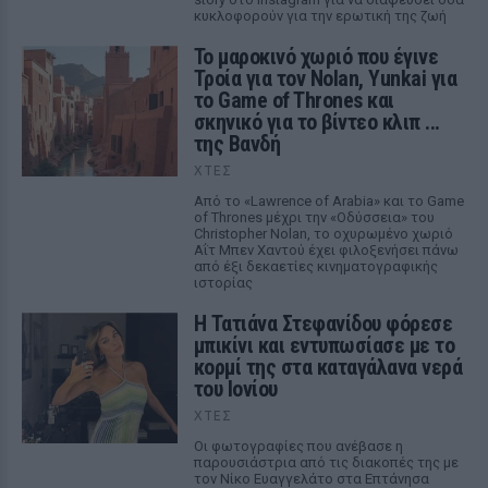
κυκλοφορούν για την ερωτική της ζωή
Το μαροκινό χωριό που έγινε
Τροία για τον Nolan, Yunkai για
το Game of Thrones και
σκηνικό για το βίντεο κλιπ ...
της Βανδή
ΧΤΕΣ
Από το «Lawrence of Arabia» και το Game
of Thrones μέχρι την «Οδύσσεια» του
Christopher Nolan, το οχυρωμένο χωριό
Αΐτ Μπεν Χαντού έχει φιλοξενήσει πάνω
από έξι δεκαετίες κινηματογραφικής
ιστορίας
Η Τατιάνα Στεφανίδου φόρεσε
μπικίνι και εντυπωσίασε με το
κορμί της στα καταγάλανα νερά
του Ιονίου
ΧΤΕΣ
Οι φωτογραφίες που ανέβασε η
παρουσιάστρια από τις διακοπές της με
τον Νίκο Ευαγγελάτο στα Επτάνησα