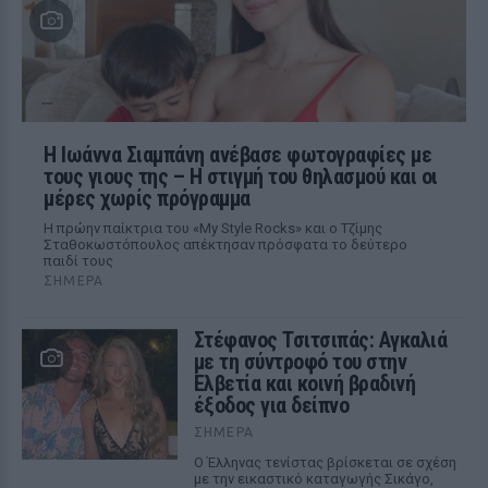
H Ιωάννα Σιαμπάνη ανέβασε φωτογραφίες με
τους γιους της – Η στιγμή του θηλασμού και οι
μέρες χωρίς πρόγραμμα
Η πρώην παίκτρια του «My Style Rocks» και ο Τζίμης
Σταθοκωστόπουλος απέκτησαν πρόσφατα το δεύτερο
παιδί τους
ΣΉΜΕΡΑ
Στέφανος Τσιτσιπάς: Αγκαλιά
με τη σύντροφό του στην
Ελβετία και κοινή βραδινή
έξοδος για δείπνο
ΣΉΜΕΡΑ
Ο Έλληνας τενίστας βρίσκεται σε σχέση
με την εικαστικό καταγωγής Σικάγο,