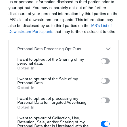
us or personal information disclosed to third parties prior to
your opt-out. You may separately opt-out of the further
Ακολουθήστε το E-Radio.gr στο
Google News
disclosure of your personal information by third parties on the
και μάθετε πρώτοι
τα πιο hot νέα
.
IAB’s list of downstream participants. This information may
also be disclosed by us to third parties on the
IAB’s List of
Downstream Participants
that may further disclose it to other
Διαβάστε περισσότερα θέματα για
Μόδα
,
third parties.
Ομορφιά
,
Σχέσεις
και φυσικά
Celebrities
στο νέο
Pink.gr
!
Personal Data Processing Opt Outs
Ακολουθήστε το E-Radio.gr και στο Instagram
I want to opt-out of the Sharing of my
personal data.
Opted In
ΔΙΑΦΗΜΙΣΗ
I want to opt-out of the Sale of my
Personal Data.
Opted In
I want to opt-out of processing my
Personal Data for Targeted Advertising.
Opted In
I want to opt-out of Collection, Use,
Retention, Sale, and/or Sharing of my
Personal Data that Is Unrelated with the