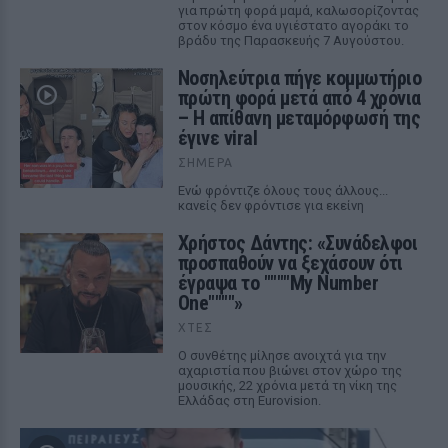
για πρώτη φορά μαμά, καλωσορίζοντας
στον κόσμο ένα υγιέστατο αγοράκι το
βράδυ της Παρασκευής 7 Αυγούστου.
Νοσηλεύτρια πήγε κομμωτήριο
πρώτη φορά μετά από 4 χρόνια
– Η απίθανη μεταμόρφωσή της
έγινε viral
ΣΉΜΕΡΑ
Ενώ φρόντιζε όλους τους άλλους...
κανείς δεν φρόντισε για εκείνη
Χρήστος Δάντης: «Συνάδελφοι
προσπαθούν να ξεχάσουν ότι
έγραψα το """"My Number
One""""»
ΧΤΕΣ
Ο συνθέτης μίλησε ανοιχτά για την
αχαριστία που βιώνει στον χώρο της
μουσικής, 22 χρόνια μετά τη νίκη της
Ελλάδας στη Eurovision.