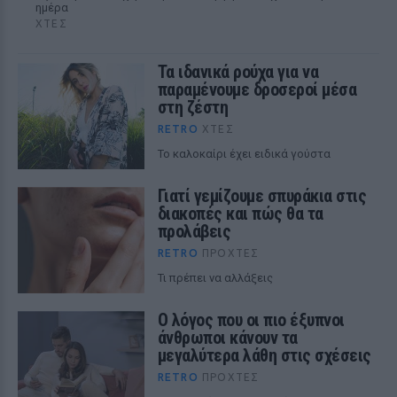
ημέρα
ΧΤΕΣ
Τα ιδανικά ρούχα για να
παραμένουμε δροσεροί μέσα
στη ζέστη
RETRO
ΧΤΕΣ
To καλοκαίρι έχει ειδικά γούστα
Γιατί γεμίζουμε σπυράκια στις
διακοπές και πώς θα τα
προλάβεις
RETRO
ΠΡΟΧΤΈΣ
Τι πρέπει να αλλάξεις
Ο λόγος που οι πιο έξυπνοι
άνθρωποι κάνουν τα
μεγαλύτερα λάθη στις σχέσεις
RETRO
ΠΡΟΧΤΈΣ