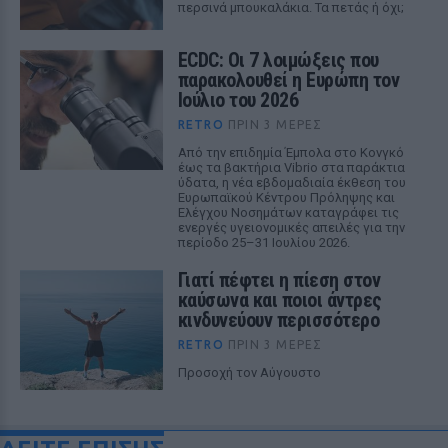
περσινά μπουκαλάκια. Τα πετάς ή όχι;
ECDC: Οι 7 λοιμώξεις που
παρακολουθεί η Ευρώπη τον
Ιούλιο του 2026
RETRO
ΠΡΙΝ 3 ΜΈΡΕΣ
Από την επιδημία Έμπολα στο Κονγκό
έως τα βακτήρια Vibrio στα παράκτια
ύδατα, η νέα εβδομαδιαία έκθεση του
Ευρωπαϊκού Κέντρου Πρόληψης και
Ελέγχου Νοσημάτων καταγράφει τις
ενεργές υγειονομικές απειλές για την
περίοδο 25–31 Ιουλίου 2026.
Γιατί πέφτει η πίεση στον
καύσωνα και ποιοι άντρες
κινδυνεύουν περισσότερο
RETRO
ΠΡΙΝ 3 ΜΈΡΕΣ
Προσοχή τον Αύγουστο