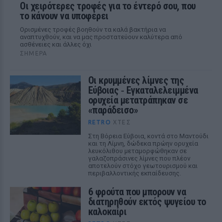
Οι χειρότερες τροφές για το έντερό σου, που
το κάνουν να υποφέρει
Ορισμένες τροφές βοηθούν τα καλά βακτήρια να
αναπτυχθούν, και να μας προστατεύουν καλύτερα από
ασθένειες και άλλες όχι
ΣΉΜΕΡΑ
Οι κρυμμένες λίμνες της
Εύβοιας ‑ Εγκαταλελειμμένα
ορυχεία μετατράπηκαν σε
«παράδεισο»
RETRO
ΧΤΕΣ
Στη Βόρεια Εύβοια, κοντά στο Μαντούδι
και τη Λίμνη, δώδεκα πρώην ορυχεία
λευκόλιθου μεταμορφώθηκαν σε
γαλαζοπράσινες λίμνες που πλέον
αποτελούν στόχο γεωτουρισμού και
περιβαλλοντικής εκπαίδευσης.
6 φρούτα που μπορουν να
διατηρηθούν εκτός ψυγείου το
καλοκαίρι