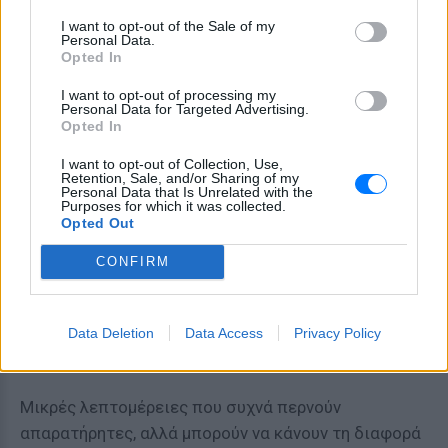
διαφορά
I want to opt-out of the Sale of my
Personal Data.
Opted In
Τελικά, η σωστή λειτουργία του κλιματισμού
βασίζεται σε μερικές πολύ απλές συνήθειες που οι
I want to opt-out of processing my
Personal Data for Targeted Advertising.
περισσότεροι οδηγοί παραβλέπουν:
Opted In
Να
απενεργοποιείται το air condition
λίγο
I want to opt-out of Collection, Use,
Retention, Sale, and/or Sharing of my
πριν από το τέλος της διαδρομής.
Personal Data that Is Unrelated with the
Purposes for which it was collected.
Να
λειτουργεί ο ανεμιστήρας
για λίγα λεπτά
Opted Out
ώστε να στεγνώνει το κύκλωμα.
Να
αντικαθίσταται τακτικά το φίλτρο
CONFIRM
καμπίνας
.
Να
αερίζεται το εσωτερικό
του αυτοκινήτου
Data Deletion
Data Access
Privacy Policy
πριν ενεργοποιηθεί ο κλιματισμός, όταν το
όχημα έχει μείνει για ώρες στον ήλιο.
Μικρές λεπτομέρειες που συχνά περνούν
απαρατήρητες, αλλά μπορούν να κάνουν τη διαφορά