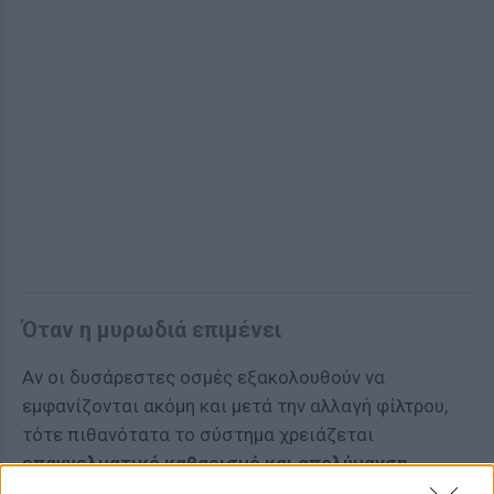
Όταν η μυρωδιά επιμένει
Αν οι δυσάρεστες οσμές εξακολουθούν να
εμφανίζονται ακόμη και μετά την αλλαγή φίλτρου,
τότε πιθανότατα το σύστημα χρειάζεται
επαγγελματικό καθαρισμό και απολύμανση
.
Πρόκειται για μια σχετικά οικονομική διαδικασία