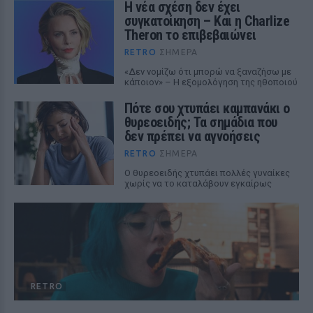
Η νέα σχέση δεν έχει
συγκατοίκηση – Και η Charlize
Theron το επιβεβαιώνει
RETRO
ΣΉΜΕΡΑ
«Δεν νομίζω ότι μπορώ να ξαναζήσω με
κάποιον» – Η εξομολόγηση της ηθοποιού
Πότε σου χτυπάει καμπανάκι ο
θυρεοειδής; Τα σημάδια που
δεν πρέπει να αγνοήσεις
RETRO
ΣΉΜΕΡΑ
Ο θυρεοειδής χτυπάει πολλές γυναίκες
χωρίς να το καταλάβουν εγκαίρως
RETRO