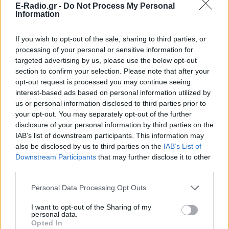
E-Radio.gr -
Do Not Process My Personal
που απομακρύνει μικρόβια, βακτήρια και μούχλα
Information
από το κύκλωμα του κλιματισμού, βελτιώνοντας
αισθητά την ποιότητα του αέρα που αναπνέουν οι
If you wish to opt-out of the sale, sharing to third parties, or
processing of your personal or sensitive information for
επιβάτες.
targeted advertising by us, please use the below opt-out
section to confirm your selection. Please note that after your
opt-out request is processed you may continue seeing
interest-based ads based on personal information utilized by
us or personal information disclosed to third parties prior to
your opt-out. You may separately opt-out of the further
disclosure of your personal information by third parties on the
IAB’s list of downstream participants. This information may
also be disclosed by us to third parties on the
IAB’s List of
Downstream Participants
that may further disclose it to other
third parties.
Personal Data Processing Opt Outs
I want to opt-out of the Sharing of my
personal data.
Opted In
Τέσσερις μικρές κινήσεις που κάνουν τη