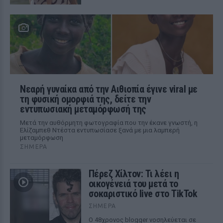
Νεαρή γυναίκα από την Αιθιοπία έγινε viral με
τη φυσική ομορφιά της, δείτε την
εντυπωσιακή μεταμόρφωσή της
Μετά την αυθόρμητη φωτογραφία που την έκανε γνωστή, η
Ελίζαμπεθ Ντέστα εντυπωσίασε ξανά με μια λαμπερή
μεταμόρφωση
ΣΉΜΕΡΑ
Πέρεζ Χίλτον: Τι λέει η
οικογένειά του μετά το
σοκαριστικό live στο TikTok
ΣΉΜΕΡΑ
Ο 48χρονος blogger νοσηλεύεται σε