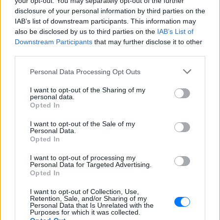
your opt-out. You may separately opt-out of the further
disclosure of your personal information by third parties on the
IAB’s list of downstream participants. This information may
also be disclosed by us to third parties on the
IAB’s List of
Ακολουθήστε το E-Radio.gr στο
Google News
Downstream Participants
that may further disclose it to other
και μάθετε πρώτοι
τα πιο hot νέα
.
third parties.
Personal Data Processing Opt Outs
Διαβάστε περισσότερα θέματα για
Μόδα
,
Ομορφιά
,
Σχέσεις
και φυσικά
Celebrities
στο νέο
I want to opt-out of the Sharing of my
Pink.gr
!
personal data.
Opted In
Ακολουθήστε το E-Radio.gr και στο Instagram
I want to opt-out of the Sale of my
Personal Data.
ΔΙΑΦΗΜΙΣΗ
Opted In
I want to opt-out of processing my
Personal Data for Targeted Advertising.
Opted In
I want to opt-out of Collection, Use,
Retention, Sale, and/or Sharing of my
Personal Data that Is Unrelated with the
Purposes for which it was collected.