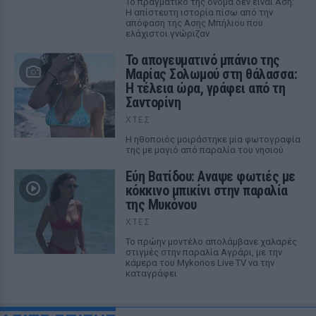
Το πραγματικό της όνομα δεν είναι Αση:
Η απίστευτη ιστορία πίσω από την
απόφαση της Ασης Μπήλιου που
ελάχιστοι γνώριζαν
Το απογευματινό μπάνιο της
Μαρίας Σολωμού στη θάλασσα:
Η τέλεια ώρα, γράφει από τη
Σαντορίνη
ΧΤΕΣ
Η ηθοποιός μοιράστηκε μία φωτογραφία
της με μαγιό από παραλία του νησιού
Εύη Βατίδου: Αναψε φωτιές με
κόκκινο μπικίνι στην παραλία
της Μυκόνου
ΧΤΕΣ
Το πρώην μοντέλο απολάμβανε χαλαρές
στιγμές στην παραλία Αγράρι, με την
κάμερα του Mykonos Live TV να την
καταγράφει