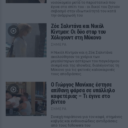
νοσοκομείο μετά το περιστατικό που
έγινε στο σπίτι του - οι δικοί του ζητούν
σεβασμό στην ιδιωτικότητά του κατά
την ανάρρωσή του
Ζόε Σαλντάνα και Νικόλ
Κίντμαν: Οι δύο σταρ του
Χόλιγουντ στη Μύκονο
ΣΉΜΕΡΑ
Η Νικόλ Κίντμαν και η Ζόε Σαλντάνα
ακολούθησαν τα χνάρια των
μεγαλύτερων αστέρων του παγκόσμιου
σινεμά και της showbiz, διαλέγοντας τη
Μύκονο για τις φετινές καλοκαιρινές
τους αποδράσεις.
Ο Γιώργος Μανίκας έστησε
απίθανη φάρσα σε υπάλληλο
καφετέριας – Τι έγινε στο
βίντεο
ΣΉΜΕΡΑ
Συνεχή παράπονα για τον καφέ, στημένος
καβγάς και ενθουσιώδεις αντιδράσεις
από τους followers του