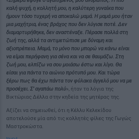
«
Σήμερα έφυγε ο αγαπημένος μου άνθρωπος. Η πιο
καλή ψυχή, η κολλητή μου, η καλύτερη γυναίκα που
ήμουν τόσο τυχερή να αποκαλώ μαμά. Η μαμά μου ήταν
μια μαχήτρια, ένας βράχος που δεν λύγισε ποτέ. Δεν
διαμαρτυρήθηκε, δεν αναστέναξε. Πέρασε πολλά στη
ζωή της, αλλά τα αντιμετώπισε με δύναμη και
αξιοπρέπεια. Μαμά, το μόνο που μπορώ να κάνω είναι
να είμαι περήφανη για σένα και να σε θαυμάζω. Στη
ζωή μου, ελπίζω να σου μοιάσω έστω και λίγο. Θα
είσαι για πάντα το αιώνιο πρότυπό μου. Και τώρα
ξέρω πως θα έχω πάντα τον φύλακα άγγελό μου να με
προσέχει. Σ’ αγαπάω πολύ
», ήταν τα λόγια της
Βικτώριας Δέλλα στην κηδεία της μητέρας της.
Αξίζει να σημειωθεί, ότι η Κέλλυ Κελεκίδου
αποτελούσε μία από τις κολλητές φίλες της Γωγώς
Μαστροκώστα.