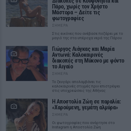
Διακοπές σε Κουφονήσια και
Πάρο, χωρίς τον Χρήστο
Μάστορα – Δείτε τις
φωτογραφίες
ΣΉΜΕΡΑ
Στις εικόνες που ανέβασε ποζάρει με το
μαγιό της στα υπέροχα νερά της Πάρου
Γιώργος Λιάγκας και Μαρία
Αντωνά: Καλοκαιρινές
διακοπές στη Μύκονο με φόντο
το Αιγαίο
ΣΉΜΕΡΑ
Το ζευγάρι απολαμβάνει τις
καλοκαιρινές στιγμές πριν επιστρέψει
στις υποχρεώσεις της Αθήνας
Η Αποστολία Ζώη σε παραλία:
«Χαρούμενη, γεμάτη αλμύρα»
ΣΉΜΕΡΑ
Οι φωτογραφίες που ανάρτησε στο
Instagram η Αποστολία Ζώη