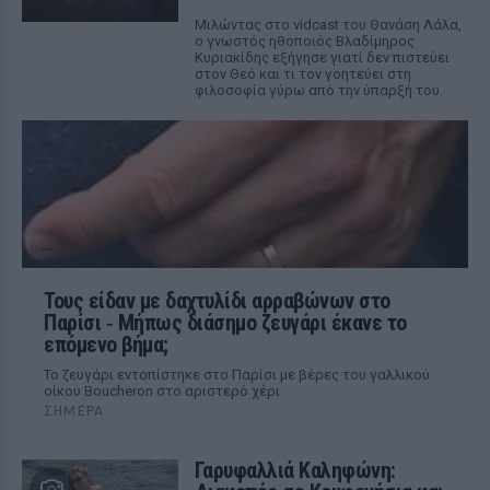
Μιλώντας στο vidcast του Θανάση Λάλα,
ο γνωστός ηθοποιός Βλαδίμηρος
Κυριακίδης εξήγησε γιατί δεν πιστεύει
στον Θεό και τι τον γοητεύει στη
φιλοσοφία γύρω από την ύπαρξή του.
Τους είδαν με δαχτυλίδι αρραβώνων στο
Παρίσι ‑ Μήπως διάσημο ζευγάρι έκανε το
επόμενο βήμα;
Το ζευγάρι εντοπίστηκε στο Παρίσι με βέρες του γαλλικού
οίκου Boucheron στο αριστερό χέρι
ΣΉΜΕΡΑ
Γαρυφαλλιά Καληφώνη: