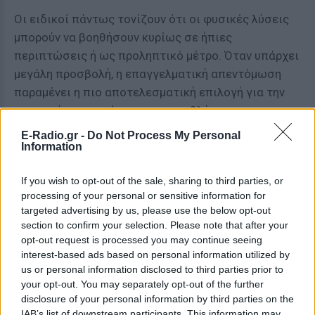
Οι ειδικοί πάντως τονίζουν ότι οι φυσικές λύσεις
μπορούν να βοηθήσουν κυρίως σε ήπιες
περιπτώσεις ή ως προληπτικό μέτρο. Όταν υπάρχει
μεγάλη προσβολή, η επαγγελματική απεντόμωση
παραμένει η πιο αποτελεσματική επιλογή για την
οριστική αντιμετώπιση του προβλήματος.
E-Radio.gr -
Do Not Process My Personal
Έτσι, αν ψάχνετε έναν φυσικό τρόπο να κρατήσετε
Information
τις κατσαρίδες μακριά από το σπίτι, το αγγούρι
ίσως αξίζει μια δοκιμή. Δεν πρόκειται για
If you wish to opt-out of the sale, sharing to third parties, or
θαυματουργή λύση, αλλά για ένα απλό και
processing of your personal or sensitive information for
targeted advertising by us, please use the below opt-out
οικονομικό μέτρο που φαίνεται να έχει
section to confirm your selection. Please note that after your
επιστημονική βάση.
opt-out request is processed you may continue seeing
interest-based ads based on personal information utilized by
ΔΙΑΦΗΜΙΣΗ
us or personal information disclosed to third parties prior to
your opt-out. You may separately opt-out of the further
disclosure of your personal information by third parties on the
IAB’s list of downstream participants. This information may