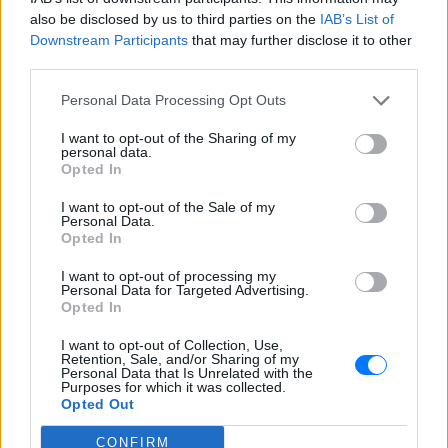
also be disclosed by us to third parties on the
IAB’s List of
Downstream Participants
that may further disclose it to other
third parties.
Personal Data Processing Opt Outs
I want to opt-out of the Sharing of my
personal data.
Opted In
I want to opt-out of the Sale of my
Personal Data.
Opted In
I want to opt-out of processing my
Personal Data for Targeted Advertising.
Opted In
I want to opt-out of Collection, Use,
Retention, Sale, and/or Sharing of my
Personal Data that Is Unrelated with the
Ακολουθήστε το E-Radio.gr στο
Google News
Purposes for which it was collected.
και μάθετε πρώτοι
τα πιο hot νέα
.
Opted Out
CONFIRM
Εσύ μπήκες στο E-Daily.gr; Τα νέα της ημέρας