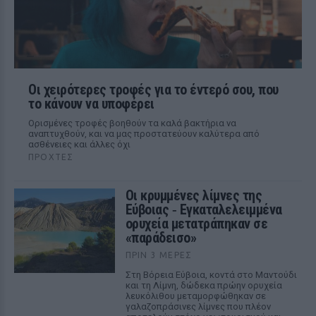
Οι χειρότερες τροφές για το έντερό σου, που
το κάνουν να υποφέρει
Ορισμένες τροφές βοηθούν τα καλά βακτήρια να
αναπτυχθούν, και να μας προστατεύουν καλύτερα από
ασθένειες και άλλες όχι
ΠΡΟΧΤΈΣ
Οι κρυμμένες λίμνες της
Εύβοιας ‑ Εγκαταλελειμμένα
ορυχεία μετατράπηκαν σε
«παράδεισο»
ΠΡΙΝ 3 ΜΈΡΕΣ
Στη Βόρεια Εύβοια, κοντά στο Μαντούδι
και τη Λίμνη, δώδεκα πρώην ορυχεία
λευκόλιθου μεταμορφώθηκαν σε
γαλαζοπράσινες λίμνες που πλέον