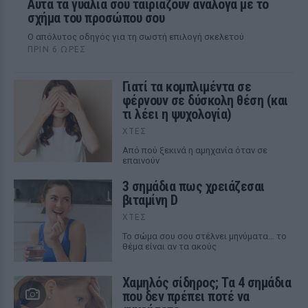
Αυτά τα γυαλιά σου ταιριάζουν ανάλογα με το
σχήμα του προσώπου σου
Ο απόλυτος οδηγός για τη σωστή επιλογή σκελετού
ΠΡΙΝ 6 ΏΡΕΣ
Γιατί τα κομπλιμέντα σε
φέρνουν σε δύσκολη θέση (και
τι λέει η ψυχολογία)
ΧΤΕΣ
Από πού ξεκινά η αμηχανία όταν σε
επαινούν
3 σημάδια πως χρειάζεσαι
βιταμίνη D
ΧΤΕΣ
Το σώμα σου σου στέλνει μηνύματα… το
θέμα είναι αν τα ακούς
Χαμηλός σίδηρος; Τα 4 σημάδια
που δεν πρέπει ποτέ να