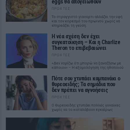
eggs θα απογειωθούν
ΠΡΟΧΤΈΣ
Το στραγγιστό γιαούρτι αλλάζει την υφή
και τον κορεσμό του πρωινού χωρίς να
επηρεάζει τη γεύση.
Η νέα σχέση δεν έχει
συγκατοίκηση – Και η Charlize
Theron το επιβεβαιώνει
ΠΡΟΧΤΈΣ
«Δεν νομίζω ότι μπορώ να ξαναζήσω με
κάποιον» – Η εξομολόγηση της ηθοποιού
Πότε σου χτυπάει καμπανάκι ο
θυρεοειδής; Τα σημάδια που
δεν πρέπει να αγνοήσεις
ΠΡΟΧΤΈΣ
Ο θυρεοειδής χτυπάει πολλές γυναίκες
χωρίς να το καταλάβουν εγκαίρως