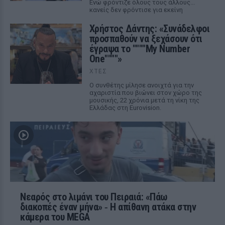
Ενώ φρόντιζε όλους τους άλλους...
κανείς δεν φρόντισε για εκείνη
Χρήστος Δάντης: «Συνάδελφοι
προσπαθούν να ξεχάσουν ότι
έγραψα το """"My Number
One""""»
ΧΤΕΣ
Ο συνθέτης μίλησε ανοιχτά για την
αχαριστία που βιώνει στον χώρο της
μουσικής, 22 χρόνια μετά τη νίκη της
Ελλάδας στη Eurovision.
Νεαρός στο λιμάνι του Πειραιά: «Πάω
διακοπές έναν μήνα» ‑ Η απίθανη ατάκα στην
κάμερα του MEGA