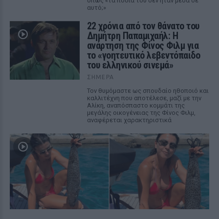
όπως «τα πόδια του δεν ήταν μέσα σε
αυτό;»
22 χρόνια από τον θάνατο του
Δημήτρη Παπαμιχαήλ: Η
ανάρτηση της Φίνος Φιλμ για
το «γοητευτικό λεβεντόπαιδο
του ελληνικού σινεμά»
ΣΉΜΕΡΑ
Τον θυμόμαστε ως σπουδαίο ηθοποιό και
καλλιτέχνη που αποτέλεσε, μαζί με την
Αλίκη, αναπόσπαστο κομμάτι της
μεγάλης οικογένειας της Φίνος Φιλμ,
αναφέρεται χαρακτηριστικά