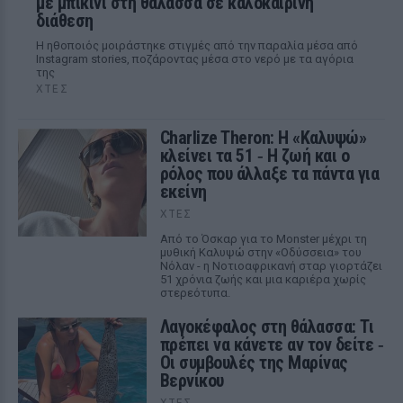
με μπικίνι στη θάλασσα σε καλοκαιρινή
διάθεση
Η ηθοποιός μοιράστηκε στιγμές από την παραλία μέσα από
Instagram stories, ποζάροντας μέσα στο νερό με τα αγόρια
της
ΧΤΕΣ
Charlize Theron: Η «Καλυψώ»
κλείνει τα 51 ‑ H ζωή και ο
ρόλος που άλλαξε τα πάντα για
εκείνη
ΧΤΕΣ
Από το Όσκαρ για το Monster μέχρι τη
μυθική Καλυψώ στην «Οδύσσεια» του
Νόλαν - η Νοτιοαφρικανή σταρ γιορτάζει
51 χρόνια ζωής και μια καριέρα χωρίς
στερεότυπα.
Λαγοκέφαλος στη θάλασσα: Τι
πρέπει να κάνετε αν τον δείτε ‑
Οι συμβουλές της Μαρίνας
Βερνίκου
ΧΤΕΣ