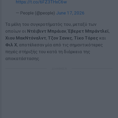
https://t.co/6FZ3THxC6w
— People (@people)
June 17, 2026
Τα μέλη του συγκροτήματός του, μεταξύ των
οποίων οι
Ντέιβιντ Μπράιαν
,
Έβερετ Μπράντλεϊ
,
Χιου ΜακΝτόναλντ
,
Τζον Σανκς
,
Τίκο Τόρες
και
Φιλ Χ
, αποτέλεσαν μία από τις σημαντικότερες
πηγές στήριξής του κατά τη διάρκεια της
αποκατάστασης.
ΔΙΑΦΗΜΙΣΗ