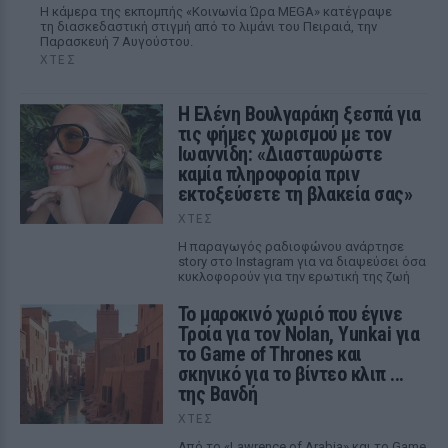
Η κάμερα της εκπομπής «Κοινωνία Ώρα MEGA» κατέγραψε
τη διασκεδαστική στιγμή από το λιμάνι του Πειραιά, την
Παρασκευή 7 Αυγούστου.
ΧΤΕΣ
Η Ελένη Βουλγαράκη ξεσπά για
τις φήμες χωρισμού με τον
Ιωαννίδη: «Διασταυρώστε
καμία πληροφορία πριν
εκτοξεύσετε τη βλακεία σας»
ΧΤΕΣ
Η παραγωγός ραδιοφώνου ανάρτησε
story στο Instagram για να διαψεύσει όσα
κυκλοφορούν για την ερωτική της ζωή
Το μαροκινό χωριό που έγινε
Τροία για τον Nolan, Yunkai για
το Game of Thrones και
σκηνικό για το βίντεο κλιπ ...
της Βανδή
ΧΤΕΣ
Από το «Lawrence of Arabia» και το Game