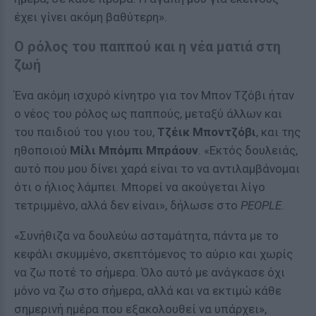
έχει γίνει ακόμη βαθύτερη».
Ο ρόλος του παππού και η νέα ματιά στη
ζωή
Ένα ακόμη ισχυρό κίνητρο για τον Μπον Τζόβι ήταν
ο νέος του ρόλος ως παππούς, μεταξύ άλλων και
του παιδιού του γιου του,
Τζέικ Μποντζόβι
, και της
ηθοποιού
Μίλι Μπόμπι Μπράουν
. «Εκτός δουλειάς,
αυτό που μου δίνει χαρά είναι το να αντιλαμβάνομαι
ότι ο ήλιος λάμπει. Μπορεί να ακούγεται λίγο
τετριμμένο, αλλά δεν είναι», δήλωσε στο
PEOPLE
.
«Συνήθιζα να δουλεύω ασταμάτητα, πάντα με το
κεφάλι σκυμμένο, σκεπτόμενος το αύριο και χωρίς
να ζω ποτέ το σήμερα. Όλο αυτό με ανάγκασε όχι
μόνο να ζω στο σήμερα, αλλά και να εκτιμώ κάθε
σημερινή ημέρα που εξακολουθεί να υπάρχει»,