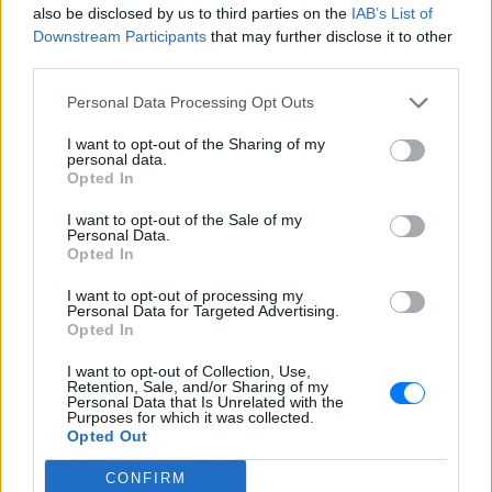
also be disclosed by us to third parties on the
IAB’s List of
Downstream Participants
that may further disclose it to other
third parties.
Personal Data Processing Opt Outs
I want to opt-out of the Sharing of my
personal data.
Opted In
I want to opt-out of the Sale of my
Personal Data.
Opted In
Ακολουθήστε το E-Radio.gr στο
Google News
και μάθετε πρώτοι
τα πιο hot νέα
.
I want to opt-out of processing my
Personal Data for Targeted Advertising.
Opted In
Διαβάστε περισσότερα θέματα για
Μόδα
,
Ομορφιά
,
Σχέσεις
και φυσικά
Celebrities
στο νέο
I want to opt-out of Collection, Use,
Retention, Sale, and/or Sharing of my
Pink.gr
!
Personal Data that Is Unrelated with the
Purposes for which it was collected.
Opted Out
Ακολουθήστε το E-Radio.gr και στο Instagram
CONFIRM
ΔΙΑΦΗΜΙΣΗ