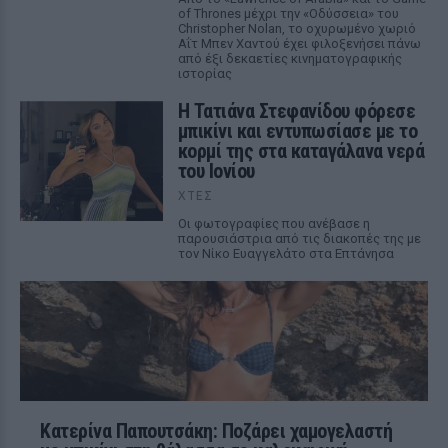
of Thrones μέχρι την «Οδύσσεια» του
Christopher Nolan, το οχυρωμένο χωριό
Αΐτ Μπεν Χαντού έχει φιλοξενήσει πάνω
από έξι δεκαετίες κινηματογραφικής
ιστορίας
Η Τατιάνα Στεφανίδου φόρεσε
μπικίνι και εντυπωσίασε με το
κορμί της στα καταγάλανα νερά
του Ιονίου
ΧΤΕΣ
Οι φωτογραφίες που ανέβασε η
παρουσιάστρια από τις διακοπές της με
τον Νίκο Ευαγγελάτο στα Επτάνησα
Κατερίνα Παπουτσάκη: Ποζάρει χαμογελαστή