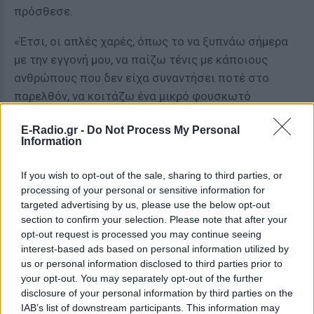
πρόσθεσε.
«Έτσι, οι απλές χαρές, όπως το να ξυπνάω σήμερα
με την εγγονή μου, να παίζω τένις με κάποιους
ανθρώπους που δεν είχα συναντήσει ποτέ στο
παρελθόν, να κοιτάζω ένα μικρό φουσκωτό
σύννεφο στον ουρανό… Αυτό είναι. Αυτή είναι η
E-Radio.gr -
Do Not Process My Personal
πραγματική ζωή. Αυτό είναι χαρά», κατέληξε.
Information
ΔΙΑΦΗΜΙΣΗ
If you wish to opt-out of the sale, sharing to third parties, or
processing of your personal or sensitive information for
targeted advertising by us, please use the below opt-out
section to confirm your selection. Please note that after your
opt-out request is processed you may continue seeing
interest-based ads based on personal information utilized by
us or personal information disclosed to third parties prior to
your opt-out. You may separately opt-out of the further
disclosure of your personal information by third parties on the
IAB’s list of downstream participants. This information may