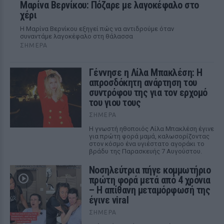
Μαρίνα Βερνίκου: Πόζαρε με λαγοκέφαλο στο
χέρι
Η Μαρίνα Βερνίκου εξηγεί πώς να αντιδρούμε όταν
συναντάμε λαγοκέφαλο στη θάλασσα
ΣΉΜΕΡΑ
Γέννησε η Λίλα Μπακλέση: Η
απροσδόκητη ανάρτηση του
συντρόφου της για τον ερχομό
του γιου τους
ΣΉΜΕΡΑ
Η γνωστή ηθοποιός Λίλα Μπακλέση έγινε
για πρώτη φορά μαμά, καλωσορίζοντας
στον κόσμο ένα υγιέστατο αγοράκι το
βράδυ της Παρασκευής 7 Αυγούστου.
Νοσηλεύτρια πήγε κομμωτήριο
πρώτη φορά μετά από 4 χρόνια
– Η απίθανη μεταμόρφωσή της
έγινε viral
ΣΉΜΕΡΑ