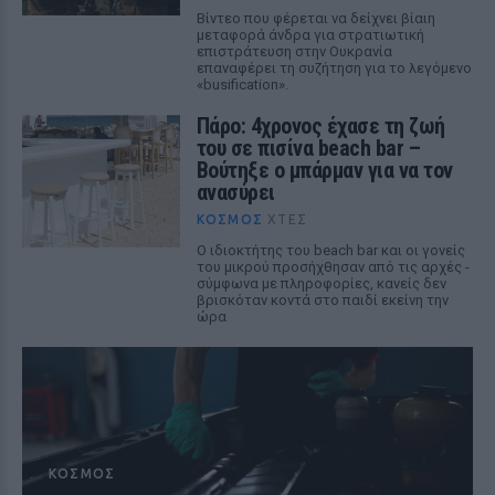
Βίντεο που φέρεται να δείχνει βίαιη
μεταφορά άνδρα για στρατιωτική
επιστράτευση στην Ουκρανία
επαναφέρει τη συζήτηση για το λεγόμενο
«busification».
Πάρο: 4χρονος έχασε τη ζωή
του σε πισίνα beach bar –
Βούτηξε ο μπάρμαν για να τον
ανασύρει
ΚΌΣΜΟΣ
ΧΤΕΣ
Ο ιδιοκτήτης του beach bar και οι γονείς
του μικρού προσήχθησαν από τις αρχές -
σύμφωνα με πληροφορίες, κανείς δεν
βρισκόταν κοντά στο παιδί εκείνη την
ώρα
ΚΌΣΜΟΣ