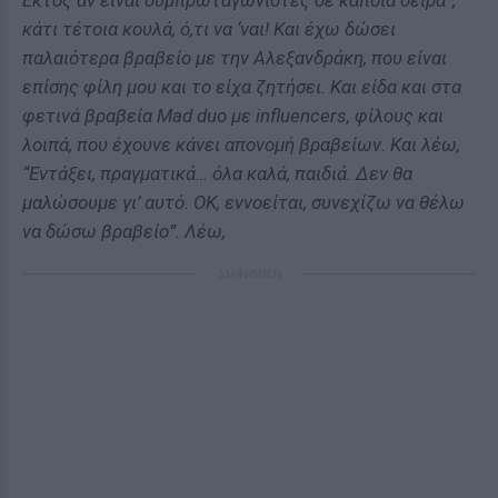
Εκτός αν είναι συμπρωταγωνιστές σε κάποια σειρά”,
κάτι τέτοια κουλά, ό,τι να ‘ναι! Kαι έχω δώσει
παλαιότερα βραβείο με την Αλεξανδράκη, που είναι
επίσης φίλη μου και το είχα ζητήσει. Και είδα και στα
φετινά βραβεία Mad duo με influencers, φίλους και
λοιπά, που έχουνε κάνει απονομή βραβείων. Και λέω,
“Εντάξει, πραγματικά… όλα καλά, παιδιά. Δεν θα
μαλώσουμε γι’ αυτό. ΟΚ, εννοείται, συνεχίζω να θέλω
να δώσω βραβείο”. Λέω,
ΔΙΑΦΗΜΙΣΗ