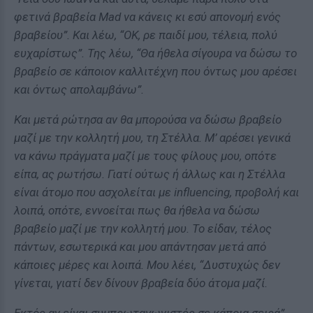
φετινά βραβεία Mad να κάνεις κι εσύ απονομή ενός
βραβείου”. Και λέω, “ΟΚ, ρε παιδί μου, τέλεια, πολύ
ευχαρίστως”. Της λέω, “Θα ήθελα σίγουρα να δώσω το
βραβείο σε κάποιον καλλιτέχνη που όντως μου αρέσει
και όντως απολαμβάνω”.
Και μετά ρώτησα αν θα μπορούσα να δώσω βραβείο
μαζί με την κολλητή μου, τη Στέλλα. Μ’ αρέσει γενικά
να κάνω πράγματα μαζί με τους φίλους μου, οπότε
είπα, ας ρωτήσω. Γιατί ούτως ή άλλως και η Στέλλα
είναι άτομο που ασχολείται με influencing, προβολή και
λοιπά, οπότε, εννοείται πως θα ήθελα να δώσω
βραβείο μαζί με την κολλητή μου. Το είδαν, τέλος
πάντων, εσωτερικά και μου απάντησαν μετά από
κάποιες μέρες και λοιπά. Μου λέει, “Δυστυχώς δεν
γίνεται, γιατί δεν δίνουν βραβεία δύο άτομα μαζί.