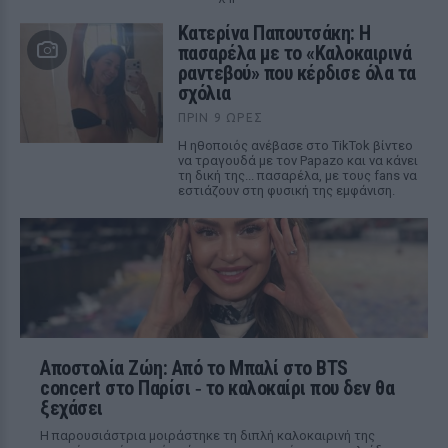
Κατερίνα Παπουτσάκη: Η
πασαρέλα με το «Καλοκαιρινά
ραντεβού» που κέρδισε όλα τα
σχόλια
ΠΡΙΝ 9 ΏΡΕΣ
Η ηθοποιός ανέβασε στο TikTok βίντεο
να τραγουδά με τον Papazo και να κάνει
τη δική της... πασαρέλα, με τους fans να
εστιάζουν στη φυσική της εμφάνιση.
Αποστολία Ζώη: Από το Μπαλί στο BTS
concert στο Παρίσι ‑ το καλοκαίρι που δεν θα
ξεχάσει
Η παρουσιάστρια μοιράστηκε τη διπλή καλοκαιρινή της