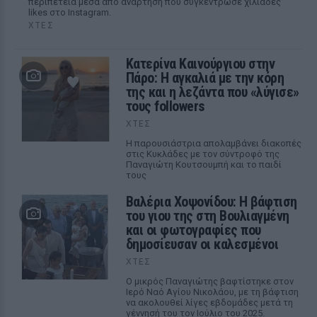
περιπέτεια μέσα από ανάρτηση που συγκέντρωσε χιλιάδες
likes στο Instagram.
ΧΤΕΣ
Κατερίνα Καινούργιου στην
Πάρο: Η αγκαλιά με την κόρη
της και η λεζάντα που «λύγισε»
τους followers
ΧΤΕΣ
Η παρουσιάστρια απολαμβάνει διακοπές
στις Κυκλάδες με τον σύντροφό της
Παναγιώτη Κουτσουμπή και το παιδί
τους
Βαλέρια Χοψονίδου: Η βάφτιση
του γιου της στη Βουλιαγμένη
και οι φωτογραφίες που
δημοσίευσαν οι καλεσμένοι
ΧΤΕΣ
Ο μικρός Παναγιώτης βαφτίστηκε στον
Ιερό Ναό Αγίου Νικολάου, με τη βάφτιση
να ακολουθεί λίγες εβδομάδες μετά τη
γέννησή του τον Ιούλιο του 2025.