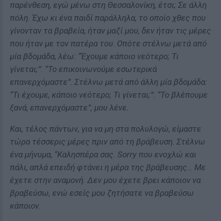
παρένθεση, εγώ μένω στη Θεσσαλονίκη, έτσι; Σε άλλη
πόλη. Έχω κι ένα παιδί παράλληλα, το οποίο χθες που
γίνονταν τα βραβεία, ήταν μαζί μου, δεν ήταν τις μέρες
που ήταν με τον πατέρα του. Οπότε στέλνω μετά από
μία βδομάδα, λέω: “Έχουμε κάποιο νεότερο; Τι
γίνεται;”. “Το επικοινωνούμε εσωτερικά
επανερχόμαστε”. Στέλνω μετά από άλλη μία βδομάδα:
“Τι έχουμε, κάποιο νεότερο; Τι γίνεται;”. “Το βλέπουμε
ξανά, επανερχόμαστε”, μου λένε.
Και, τέλος πάντων, για να μη στα πολυλογώ, είμαστε
τώρα τέσσερις μέρες πριν από τη βράβευση. Στέλνω
ένα μήνυμα, “Καλησπέρα σας. Sorry που ενοχλώ και
πάλι, απλά επειδή φτάνει η μέρα της βράβευσης… Με
έχετε στην αναμονή. Δεν μου έχετε βρει κάποιον να
βραβεύσω, ενώ εσείς μου ζητήσατε να βραβεύσω
κάποιον.