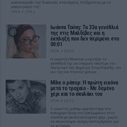
καλοκαιρινές της διακοπές στην Κρήτη, ποζάροντας με το
μαύρο μαγιό της.
ΠΡΙΝ 9 ΏΡΕΣ
Ιωάννα Τούνη: Τα 33α γενέθλιά
της στις Μαλδίβες και η
έκπληξη που δεν περίμενε στο
00:01
ΠΡΙΝ 9 ΏΡΕΣ
Η γνωστή influencer γιορτάζει τα
γενέθλιά της σε ονειρικό resort με τον
σύντροφό της Δημήτρη Σπυριδωνίδη, τον
γιο της και στενούς φίλους.
Mike ο ράπερ: Η πρώτη εικόνα
μετά το τροχαίο ‑ Με δεμένο
χέρι και το σκυλάκι του
ΠΡΙΝ 9 ΏΡΕΣ
Ο γνωστός ράπερ εμφανίστηκε στο
Instagram Story του ξαπλωμένος στον
καναπέ με ακινητοποιημένο χέρι, χωρίς
να αποκαλύψει ακόμη λεπτομέρειες για
το ατύχημα.