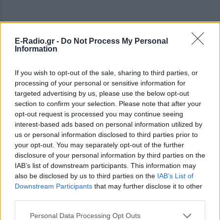
E-Radio.gr -
Do Not Process My Personal
Information
If you wish to opt-out of the sale, sharing to third parties, or
processing of your personal or sensitive information for
targeted advertising by us, please use the below opt-out
section to confirm your selection. Please note that after your
opt-out request is processed you may continue seeing
interest-based ads based on personal information utilized by
“Δεν έχουμε κάτι και αυτά, σας ευχαριστούμε, αντίο”.
us or personal information disclosed to third parties prior to
Κατάλαβες, ρε παιδί μου; Ευγενική η κοπέλα, αλλά του
your opt-out. You may separately opt-out of the further
τύπου… Νιώθω στο τέλος ότι τους έστειλα εγώ και
disclosure of your personal information by third parties on the
IAB’s list of downstream participants. This information may
τους παρακάλεσα,
also be disclosed by us to third parties on the
IAB’s List of
Downstream Participants
that may further disclose it to other
“Γεια σας, περισσεύει κανένα βραβείο να δώσω;”.
third parties.
Δηλαδή, μου στέλνουνε να μου ζητήσουν κάτι, είμαι
πραγματικά συζητήσιμη, δηλαδή να μου πεις ότι
Personal Data Processing Opt Outs