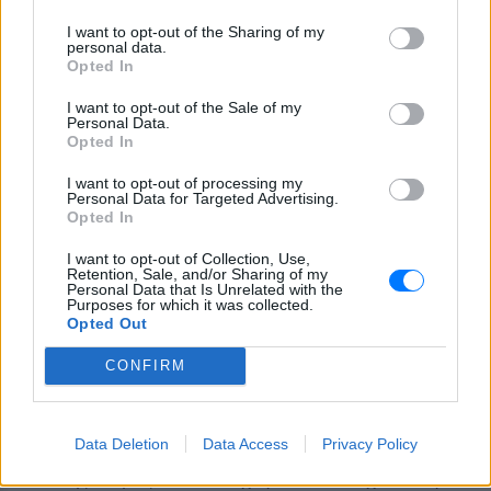
“Ξέρεις, δεν έχουμε αυτές τις τραγουδίστριες, αλλά
I want to opt-out of the Sharing of my
personal data.
μπορούμε να βρούμε μία γυναίκα artist, κάποια από
Opted In
αυτές τις άλλες”, ας πούμε. Ή “Σου αρέσει κάποια
I want to opt-out of the Sale of my
ακόμα;”. Γιατί εγώ φυσικά είπα τις δύο artists που
Personal Data.
Opted In
είμαι super fan. Φυσικά και πολλές ακόμα Ελληνίδες
ακούω ευχάριστα και μ’ αρέσουν. Δηλαδή η “απαίτησή”
I want to opt-out of processing my
Personal Data for Targeted Advertising.
μου, ήταν ότι δεν θα ήθελα να βραβεύσω άντρα, θα
Opted In
ήθελα να βραβεύσω γυναίκα. Ε, τι να κάνουμε, ρε
I want to opt-out of Collection, Use,
παιδιά, μ’ αρέσουν οι γυναίκες, αγαπώ τις γυναίκες.
Retention, Sale, and/or Sharing of my
Ήθελα να δώσω βραβείο σε γυναίκα.
Personal Data that Is Unrelated with the
Purposes for which it was collected.
Opted Out
Τέλος πάντων, εν τέλει μάλλον δεν με ήθελαν και
πολύ, κάπου το μετάνιωσαν στην πορεία. Δεν πειράζει,
CONFIRM
μας έφαγαν τα κυκλώματα. Γενικά, είμαι άνθρωπος
που πραγματικά δεν είμαι καθόλου μέσα σε
Data Deletion
Data Access
Privacy Policy
κυκλώματα. Δεν κάνω καθόλου φιλίες, ανθρώπους
έτσι της Αθήνας, που είναι χωμένοι, δεν είχα ποτέ μου