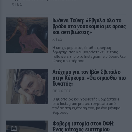
ΧΤΕΣ
Ιωάννα Τούνη: «Έβγαλα όλο το
βράδυ στο νοσοκομείο με ορούς
και αντιβιώσεις»
ΧΤΕΣ
Η επιχειρηματίας έπαθε τροφική
δηλητηρίαση και μοιράστηκε με τους
followers της στο Instagram τις δύσκολες
ώρες που πέρασε.
Ατύχημα για τον Ιβάν Σβιτάιλο
στην Κέρκυρα: «Θα σηκωθώ πιο
δυνατός»
ΠΡΟΧΤΈΣ
Ο ηθοποιός και χορευτής μοιράστηκε
στο Instagram μια φωτογραφία από
πρόσφατη εξέτασή του, με ένα μήνυμα
θάρρους
Φοβερή ιστορία στον ΟΦΗ:
Ένας κάτοχος εισιτηρίου