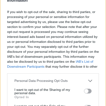
Information
If you wish to opt-out of the sale, sharing to third parties, or
processing of your personal or sensitive information for
targeted advertising by us, please use the below opt-out
section to confirm your selection. Please note that after your
Paula Badosa gave a very emotional on-
opt-out request is processed you may continue seeing
court interview after beating Coco Gauff in
interest-based ads based on personal information utilized by
us or personal information disclosed to third parties prior to
Berlin
your opt-out. You may separately opt-out of the further
disclosure of your personal information by third parties on the
“Oh my god.” 🥹
IAB’s list of downstream participants. This information may
also be disclosed by us to third parties on the
IAB’s List of
Downstream Participants
that may further disclose it to other
“You can see I’m very emotional. It’s been
third parties.
very tough. One year ago here I got injured.
Since then I couldn’t play, like, constantly. I
Personal Data Processing Opt Outs
went through a lot professionally but…
I want to opt-out of the Sharing of my
pic.twitter.com/aChCtlEZDO
personal data.
Opted In
— The Tennis Letter (@TheTennisLetter)
I want to opt-out of the Sale of my