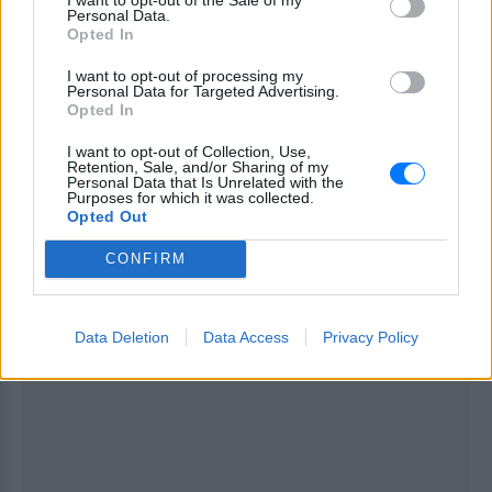
June 17, 2026
Personal Data.
Opted In
ΔΙΑΦΗΜΙΣΗ
I want to opt-out of processing my
Personal Data for Targeted Advertising.
Opted In
I want to opt-out of Collection, Use,
Retention, Sale, and/or Sharing of my
Personal Data that Is Unrelated with the
Purposes for which it was collected.
Opted Out
CONFIRM
Data Deletion
Data Access
Privacy Policy