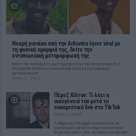
Νεαρή γυναίκα από την Αιθιοπία έγινε viral με
τη φυσική ομορφιά της, δείτε την
εντυπωσιακή μεταμόρφωσή της
Μετά την αυθόρμητη φωτογραφία που την έκανε γνωστή, η
Ελίζαμπεθ Ντέστα εντυπωσίασε ξανά με μια λαμπερή
μεταμόρφωση
ΠΡΙΝ 11 ΏΡΕΣ
Πέρεζ Χίλτον: Τι λέει η
οικογένειά του μετά το
σοκαριστικό live στο TikTok
ΠΡΙΝ 11 ΏΡΕΣ
Ο 48χρονος blogger νοσηλεύεται σε
νοσοκομείο μετά το περιστατικό που
έγινε στο σπίτι του - οι δικοί του ζητούν