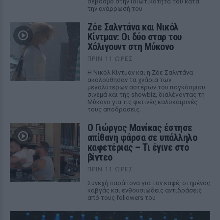
σεβασμό στην ιδιωτικότητά του κατά
την ανάρρωσή του
Ζόε Σαλντάνα και Νικόλ
Κίντμαν: Οι δύο σταρ του
Χόλιγουντ στη Μύκονο
ΠΡΙΝ 11 ΏΡΕΣ
Η Νικόλ Κίντμαν και η Ζόε Σαλντάνα
ακολούθησαν τα χνάρια των
μεγαλύτερων αστέρων του παγκόσμιου
σινεμά και της showbiz, διαλέγοντας τη
Μύκονο για τις φετινές καλοκαιρινές
τους αποδράσεις.
Ο Γιώργος Μανίκας έστησε
απίθανη φάρσα σε υπάλληλο
καφετέριας – Τι έγινε στο
βίντεο
ΠΡΙΝ 11 ΏΡΕΣ
Συνεχή παράπονα για τον καφέ, στημένος
καβγάς και ενθουσιώδεις αντιδράσεις
από τους followers του