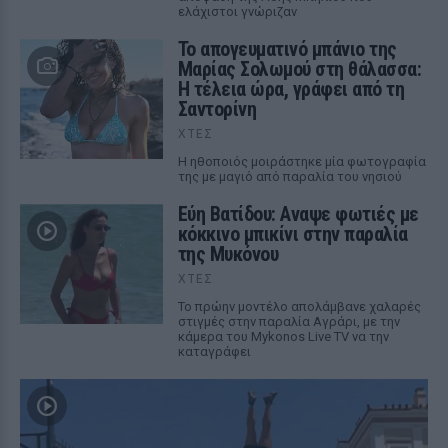
ελάχιστοι γνώριζαν
Το απογευματινό μπάνιο της
Μαρίας Σολωμού στη θάλασσα:
Η τέλεια ώρα, γράφει από τη
Σαντορίνη
ΧΤΕΣ
Η ηθοποιός μοιράστηκε μία φωτογραφία
της με μαγιό από παραλία του νησιού
Εύη Βατίδου: Αναψε φωτιές με
κόκκινο μπικίνι στην παραλία
της Μυκόνου
ΧΤΕΣ
Το πρώην μοντέλο απολάμβανε χαλαρές
στιγμές στην παραλία Αγράρι, με την
κάμερα του Mykonos Live TV να την
καταγράφει