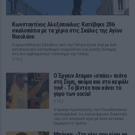
Κωνσταντίνος Αλεξόπουλος: Κατέβηκε 206
σκαλοπάτια με τα χέρια στις Σκάλες της Αγίου
Νικολάου
Ο πρωταθλητής Ελλάδος από την Πάτρα έγινε viral με ένα
εντυπωσιακό κατόρθωμα ισορροπίας και μυϊκής δύναμης
στο πιο εμβληματικό τοπόσημο της πόλης.
ΧΤΕΣ
Ο Έργκιν Αταμαν «σπάει» πιάτα
στη Σύμη, ακόμα και στο κεφάλι
του! ‑ Tο βίντεο που κάνει το
γύρο των social
ΧΤΕΣ
Ο πρώην προπονητής του Παναθηναϊκού
απολαμβάνει τις καλοκαιρινές διακοπές
του στο ελληνικό νησί με έναν εντελώς
ξεχωριστό τρόπο.
Μπάρκα: «Στο χέρι σου είναι να