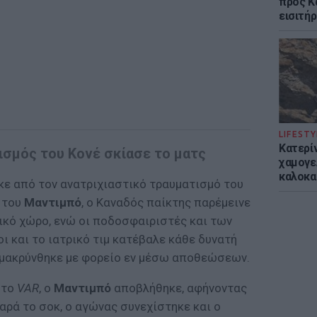
προς Κα
εισιτήρ
LIFESTY
Κατερί
ισμός του Κονέ σκίασε το ματς
χαμογε
καλοκα
κε από τον ανατριχιαστικό τραυματισμό του
 του
Μαντιμπό
, ο Καναδός παίκτης παρέμεινε
ικό χώρο, ενώ οι ποδοσφαιριστές και των
 και το ιατρικό τιμ κατέβαλε κάθε δυνατή
ακρύνθηκε με φορείο εν μέσω αποθεώσεων.
στο
VAR
, ο
Μαντιμπό
αποβλήθηκε, αφήνοντας
Παρά το σοκ, ο αγώνας συνεχίστηκε και ο