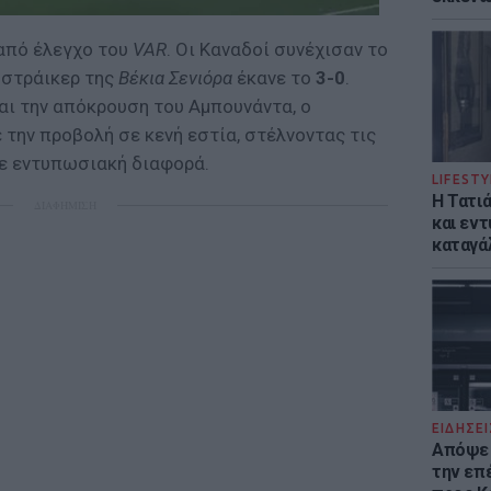
από έλεγχο του
VAR
. Οι Καναδοί συνέχισαν το
 στράικερ της
Βέκια Σενιόρα
έκανε το
3-0
.
αι την απόκρουση του Αμπουνάντα, ο
 την προβολή σε κενή εστία, στέλνοντας τις
ε εντυπωσιακή διαφορά.
LIFESTY
Η Τατι
ΔΙΑΦΗΜΙΣΗ
και εν
καταγά
ΕΙΔΗΣΕΙ
Απόψε 
την επ