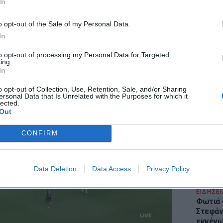
In
ό σουτ στην κίνηση και νίκησε τον
o opt-out of the Sale of my Personal Data.
το
33'
οι Καταριανοί έμειναν με δέκα παίκτες
In
σε φάση όπου αρχικά είχε υποδειχθεί
to opt-out of processing my Personal Data for Targeted
ing.
LIFESTY
In
Το μαρο
τον Nol
o opt-out of Collection, Use, Retention, Sale, and/or Sharing
ersonal Data that Is Unrelated with the Purposes for which it
Thrones
lected.
της Βα
Out
CONFIRM
Data Deletion
Data Access
Privacy Policy
ΕΙΔΗΣΕΙ
Φωτιά 
Στεφάνι
εκκένω