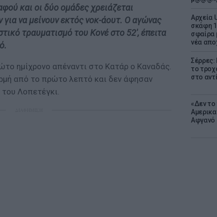
αφού και οι δύο ομάδες χρειάζεται
Αρχεία 
 για να μείνουν εκτός νοκ-άουτ. Ο αγώνας
σκάφη 1
τικό τραυματισμό του Κονέ στο 52', έπειτα
σφαίρα 
νέα απο
ό.
Σέρρες:
ώτο ημίχρονο απέναντι στο Κατάρ ο Καναδάς.
το τροχ
στο αντ
ορμή από το πρώτο λεπτό και δεν άφησαν
 του Λοπετέγκι.
«Δεν το 
ΔΙΑΦΗΜΙΣΗ
Αμερικα
Αφγανό 