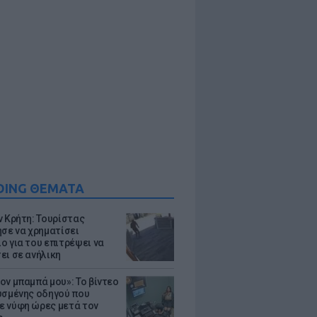
DING ΘΕΜΑΤΑ
ν Κρήτη: Τουρίστας
ησε να χρηματίσει
ο για του επιτρέψει να
ει σε ανήλικη
ον μπαμπά μου»: Το βίντεο
υσμένης οδηγού που
 νύφη ώρες μετά τον