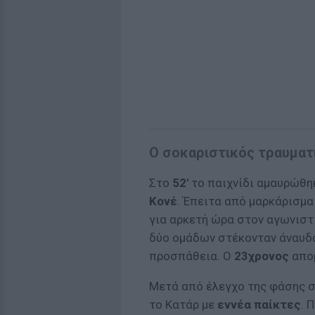
Ο σοκαριστικός τραυματ
Στο
52'
το παιχνίδι αμαυρώθη
Κονέ
. Έπειτα από μαρκάρισμα
για αρκετή ώρα στον αγωνιστ
δύο ομάδων στέκονταν άναυδοι
προσπάθεια. Ο
23χρονος
απομ
Μετά από έλεγχο της φάσης 
το Κατάρ με
εννέα παίκτες
. 