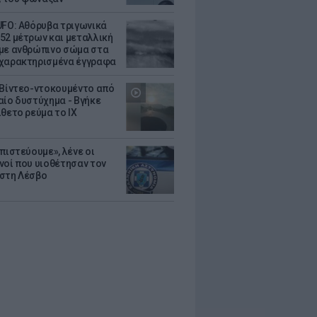
UFO: Αθόρυβα τριγωνικά
52 μέτρων και μεταλλική
με ανθρώπινο σώμα στα
χαρακτηρισμένα έγγραφα
 Βίντεο-ντοκουμέντο από
αίο δυστύχημα - Βγήκε
ίθετο ρεύμα το ΙΧ
πιστεύουμε», λένε οι
νοί που υιοθέτησαν τον
στη Λέσβο