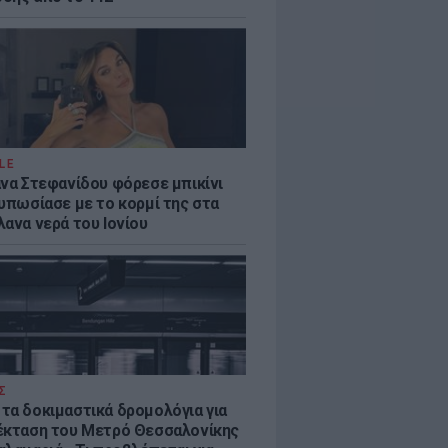
LE
άνα Στεφανίδου φόρεσε μπικίνι
τυπωσίασε με το κορμί της στα
λανα νερά του Ιονίου
Σ
τα δοκιμαστικά δρομολόγια για
έκταση του Μετρό Θεσσαλονίκης