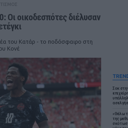
ΤΙΣΜΟΣ
0: Οι οικοδεσπότες διέλυσαν 
ετέγκι
νέα του Κατάρ - το ποδόσφαιρο στη
ου Κονέ
TREN
Σοκ στη
επιχείρ
υπάλληλ
ασελγήσ
«Θέλω τ
της μεθ
σκότωσε