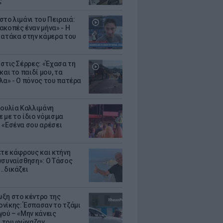
ς
στο λιμάνι του Πειραιά:
ακοπές έναν μήνα» - Η
 ατάκα στην κάμερα του
 στις Σέρρες: «Έχασα τη
και το παιδί μου, τα
λα» - Ο πόνος του πατέρα
Ιουλία Καλλιμάνη
 με το ίδιο νόμισμα
 «Εσένα σου αρέσει
ετε κάφρους και κτήνη
νσυναίσθηση»: Ο Τάσος
..δικάζει
ξη στο κέντρο της
νίκης: Έσπασαν το τζάμι
γού – «Μην κάνεις
 του φώναζαν