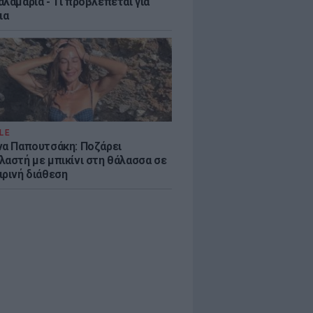
λαμαριά - Τι προβλέπεται για
ια
LE
να Παπουτσάκη: Ποζάρει
λαστή με μπικίνι στη θάλασσα σε
ιρινή διάθεση