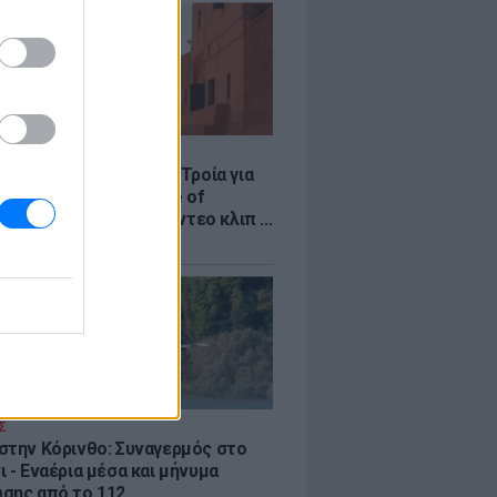
LE
κινό χωριό που έγινε Τροία για
an, Yunkai για το Game of
 και σκηνικό για το βίντεο κλιπ ...
νδή
Σ
στην Κόρινθο: Συναγερμός στο
 - Εναέρια μέσα και μήνυμα
σης από το 112