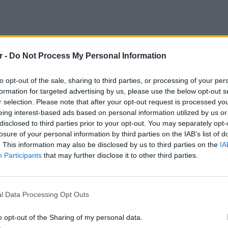
r -
Do Not Process My Personal Information
to opt-out of the sale, sharing to third parties, or processing of your per
formation for targeted advertising by us, please use the below opt-out s
r selection. Please note that after your opt-out request is processed y
eing interest-based ads based on personal information utilized by us or
disclosed to third parties prior to your opt-out. You may separately opt-
ε την αστοχία του
Αμπουνάντα
και έστειλε
losure of your personal information by third parties on the IAB’s list of
ινή προβολή για το
1-0
. Ήταν το δεύτερο γκολ
. This information may also be disclosed by us to third parties on the
IA
Participants
that may further disclose it to other third parties.
χε σκοράρει και στην πρεμιέρα κόντρα στη
LIFESTY
Η Ελέν
ιπλή αποβολή για το Κατάρ
χωρισμ
l Data Processing Opt Outs
«Διαστ
εκτοξε
 ο επιθετικός της
Γιουβέντους
,
Τζόναθαν
o opt-out of the Sharing of my personal data.
φορές στο πρώτο μέρος. Στο
29'
, μετά το σουτ