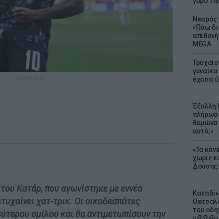
γάμο τη
Νεαρός 
«Πάω δι
απίθανη
MEGA
Τροχαίο
γυναίκα 
ΔΙΑΦΗΜΙΣΗ
έχασα ό
Έξαλλη 
πλήρωσε
θαμώνα:
αυτό;»
«Τα κάν
χωρίς ε
Δούσης.
 του Κατάρ, που αγωνίστηκε με εννέα
Καταδίω
πετυχαίνει χατ-τρικ. Οι οικοδεσπότες
Θεσσαλο
του οδη
ύτερου ομίλου και θα αντιμετωπίσουν την
μ@@@»,