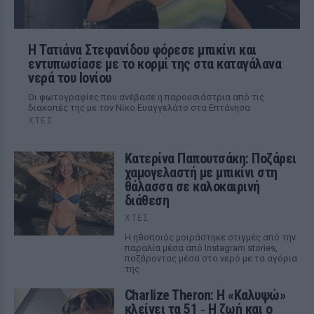
Η Τατιάνα Στεφανίδου φόρεσε μπικίνι και
εντυπωσίασε με το κορμί της στα καταγάλανα
νερά του Ιονίου
Οι φωτογραφίες που ανέβασε η παρουσιάστρια από τις
διακοπές της με τον Νίκο Ευαγγελάτο στα Επτάνησα
ΧΤΕΣ
Κατερίνα Παπουτσάκη: Ποζάρει
χαμογελαστή με μπικίνι στη
θάλασσα σε καλοκαιρινή
διάθεση
ΧΤΕΣ
Η ηθοποιός μοιράστηκε στιγμές από την
παραλία μέσα από Instagram stories,
ποζάροντας μέσα στο νερό με τα αγόρια
της
Charlize Theron: Η «Καλυψώ»
κλείνει τα 51 ‑ H ζωή και ο