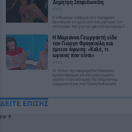
Δημήτρη Σπυριδωνίδη
ΧΤΕΣ
Η influencer ανέβασε στο Instagram
throwback στιγμιότυπο και ρώτησε τον
σύντροφό της για τον φετινό προορισμό
Η Μαριάννα Γεωργαντή είδε
τον Γιώργο Φραγκούλη και
έμεινε άφωνη: «Καλέ, τι
ωραίος που είναι»
ΧΤΕΣ
Οι τίτλοι της εφημερίδας Espresso
έγιναν αφορμή για ένα χαριτωμένο
σχόλιο στην εκπομπή της Μαριάννας
Γεωργαντή και του Γιάννη Κολοκυθά
ΔΕΙΤΕ ΕΠΙΣΗΣ
par: 8