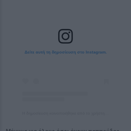
Δείτε αυτή τη δημοσίευση στο Instagram.
Η δημοσίευση κοινοποιήθηκε από το χρήστη ᴅᴀɴᴀɪ ʙᴀʀᴋᴀ 🌻🧿 (@danai_barka)