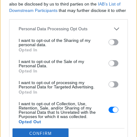
also be disclosed by us to third parties on the
IAB’s List of
Ομορφιά
,
Σχέσεις
και φυσικά
Celebrities
στο νέο
Downstream Participants
that may further disclose it to other
Pink.gr
!
third parties.
Ακολουθήστε το E-Radio.gr και στο Instagram
Personal Data Processing Opt Outs
ΔΙΑΦΗΜΙΣΗ
I want to opt-out of the Sharing of my
personal data.
Opted In
I want to opt-out of the Sale of my
Personal Data.
Opted In
I want to opt-out of processing my
Personal Data for Targeted Advertising.
Opted In
I want to opt-out of Collection, Use,
Retention, Sale, and/or Sharing of my
Personal Data that Is Unrelated with the
Purposes for which it was collected.
Opted Out
CONFIRM