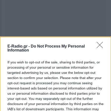
E-Radio.gr -
Do Not Process My Personal
Information
If you wish to opt-out of the sale, sharing to third parties, or
processing of your personal or sensitive information for
targeted advertising by us, please use the below opt-out
section to confirm your selection. Please note that after your
opt-out request is processed you may continue seeing
interest-based ads based on personal information utilized by
Ακολουθήστε το E-Radio.gr στο
Google News
us or personal information disclosed to third parties prior to
και μάθετε πρώτοι
τα πιο hot νέα
.
your opt-out. You may separately opt-out of the further
disclosure of your personal information by third parties on the
Διαβάστε περισσότερα θέματα για
Μόδα
,
IAB’s list of downstream participants. This information may