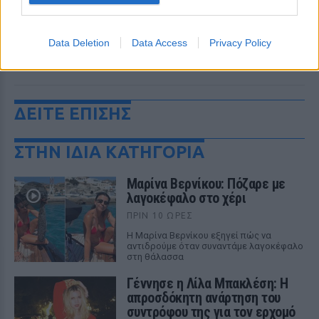
Data Deletion
Data Access
Privacy Policy
ΔΕΙΤΕ ΕΠΙΣΗΣ
ΣΤΗΝ ΙΔΙΑ ΚΑΤΗΓΟΡΙΑ
Μαρίνα Βερνίκου: Πόζαρε με
λαγοκέφαλο στο χέρι
ΠΡΙΝ 10 ΏΡΕΣ
Η Μαρίνα Βερνίκου εξηγεί πώς να
αντιδρούμε όταν συναντάμε λαγοκέφαλο
στη θάλασσα
Γέννησε η Λίλα Μπακλέση: Η
απροσδόκητη ανάρτηση του
συντρόφου της για τον ερχομό