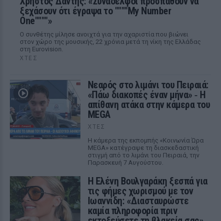
Χρήστος Δάντης: «Συνάδελφοι προσπαθούν να
ξεχάσουν ότι έγραψα το """"My Number
One""""»
Ο συνθέτης μίλησε ανοιχτά για την αχαριστία που βιώνει
στον χώρο της μουσικής, 22 χρόνια μετά τη νίκη της Ελλάδας
στη Eurovision.
ΧΤΕΣ
Νεαρός στο λιμάνι του Πειραιά:
«Πάω διακοπές έναν μήνα» ‑ Η
απίθανη ατάκα στην κάμερα του
MEGA
ΧΤΕΣ
Η κάμερα της εκπομπής «Κοινωνία Ώρα
MEGA» κατέγραψε τη διασκεδαστική
στιγμή από το λιμάνι του Πειραιά, την
Παρασκευή 7 Αυγούστου.
Η Ελένη Βουλγαράκη ξεσπά για
τις φήμες χωρισμού με τον
Ιωαννίδη: «Διασταυρώστε
καμία πληροφορία πριν
εκτοξεύσετε τη βλακεία σας»