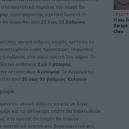
ώ στα ανατολικά παράλια του νομού θα
φόρ
, προσφέροντας σχετική δροσιά. Η
LIFESTY
Η πιο 
ο θα κυμανθεί από
22 έως 33 βαθμούς
Barack
Οίκο
επίσης γενικά αίθριος καιρός, ωστόσο το
 αναπτυχθούν λίγες πρόσκαιρες νεφώσεις
 ή όμβρους στα γύρω ορεινά του νομού. Οι
αβλητοί ασθενείς
2 με 3 μποφόρ
,
 σε νότιους έως
4 μποφόρ
. Το θερμόμετρο
είξει από
20 έως 33 βαθμούς Κελσίου
.
 χώρα
μένεται γενικά αίθριος καιρός με λίγες
μέρι και το απόγευμα, οπότε θα σημειωθούν
ως στα ορεινά. Οι άνεμοι θα πνέουν
α ανατολικά ανατολικοί βορειοανατολικοί,