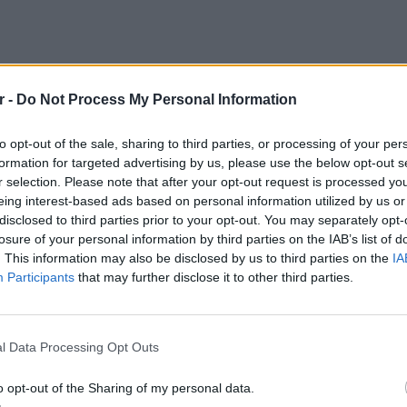
r -
Do Not Process My Personal Information
to opt-out of the sale, sharing to third parties, or processing of your per
formation for targeted advertising by us, please use the below opt-out s
r selection. Please note that after your opt-out request is processed y
eing interest-based ads based on personal information utilized by us or
disclosed to third parties prior to your opt-out. You may separately opt-
losure of your personal information by third parties on the IAB’s list of
. This information may also be disclosed by us to third parties on the
IA
Participants
that may further disclose it to other third parties.
κές βροχές ή όμβροι αναμένονται τις
ΕΥ ΖΗΝ
ές ώρες, κυρίως στα βόρεια ηπειρωτικά
6 φρού
α
, όπου υπάρχει πιθανότητα για μεμονωμένες
εκτός 
l Data Processing Opt Outs
o opt-out of the Sharing of my personal data.
κές διακυμάνσεις