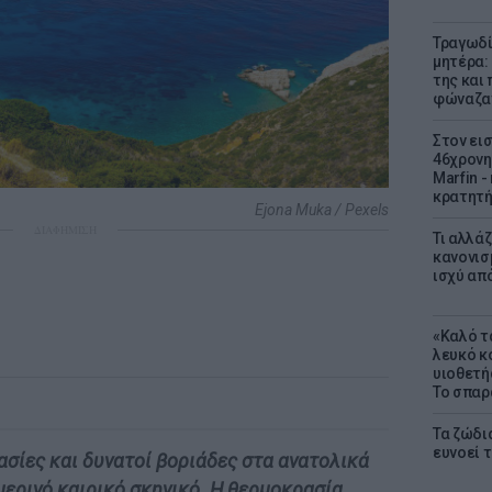
Τραγωδί
μητέρα:
της και 
φώναζαν
Στον ει
46χρονη
Marfin -
κρατητή
Ejona Muka / Pexels
ΔΙΑΦΗΜΙΣΗ
Τι αλλά
κανονισ
ισχύ απ
«Καλό τα
λευκό κ
υιοθετή
Το σπαρ
Τα ζώδια
ευνοεί 
σίες και δυνατοί βοριάδες στα ανατολικά
ερινό καιρικό σκηνικό. Η θερμοκρασία