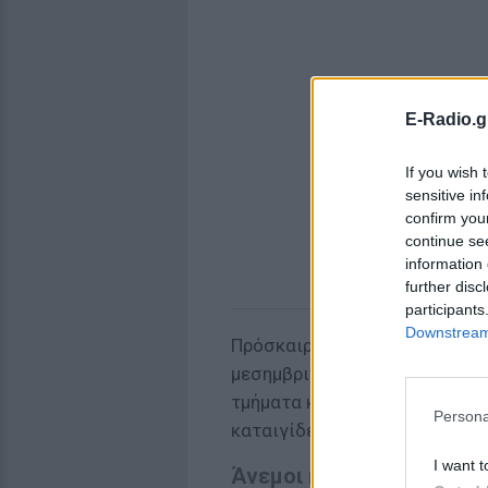
E-Radio.g
If you wish 
sensitive in
confirm you
continue se
information 
further disc
participants
Downstream 
Πρόσκαιρες νεφώσεις και τοπι
μεσημβρινές και απογευματιν
τμήματα και στα
Δωδεκάνησ
Persona
καταιγίδες.
I want t
Άνεμοι και θερμοκρασια