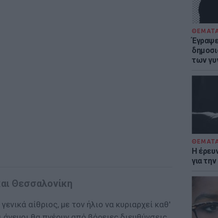
ΘΕΜΑΤ
Έγραψε 
δημοσι
των γυ
ΘΕΜΑΤ
Η έρευ
για τη
και Θεσσαλονίκη
 γενικά αίθριος, με τον ήλιο να κυριαρχεί καθ'
Οι άνεμοι θα πνέουν από βόρειες διευθύνσεις