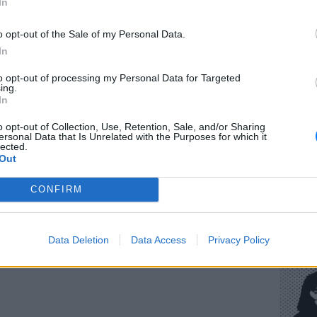
In
ιες διευθύνσεις, δημιουργώντας έντονη
o opt-out of the Sale of my Personal Data.
Στα δυτικά η ένταση θα αγγίξει τα
3 με 5
In
 τοπικά τα
6 μποφόρ
. Στα ανατολικά οι
ΕΥ ΖΗΝ
ενισχυμένοι, με ένταση
4 με 6 μποφόρ
, ενώ
to opt-out of processing my Personal Data for Targeted
Πώς να
ing.
 και τα
7 μποφόρ
.
στους 
In
μικρή άνοδο. Στα νησιά του
Ιονίου
και τα
o opt-out of Collection, Use, Retention, Sale, and/or Sharing
ersonal Data that Is Unrelated with the Purposes for which it
δείξει
33 με 34 βαθμούς
, ενώ στα δυτικά
lected.
Out
άσει τοπικά τους
35 βαθμούς Κελσίου
. Στην
 θερμόμετρο θα κυμανθεί στους
27 με 29
CONFIRM
ολικά τμήματα θα φτάσει τους
30 με 32
POP CU
Η κωμω
Data Deletion
Data Access
Privacy Policy
νεοπλο
ΔΙΑΦΗΜΙΣΗ