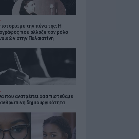
Α
ιστορία με την πένα της: Η
ογράφος που άλλαξε τον ρόλο
ναικών στην Παλαιστίνη
Α
να που ανατρέπει όσα πιστεύαμε
ν ανθρώπινη δημιουργικότητα