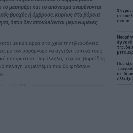
ώ το μεσημέρι και το απόγευμα αναμένονται
35 χρόν
κές βροχές ή όμβρους, κυρίως στα βόρεια
ιστοσελ
ακόμα
ησα, όπου δεν αποκλείονται μεμονωμένες
Νεαρή γ
έγινε vi
εται με κυρίαρχα στοιχεία την ηλιοφάνεια
της, δε
ες, με τον υδράργυρο να αγγίζει τοπικά τους
μεταμό
κά ηπειρωτικά. Παράλληλα, ισχυροί βοριάδες
Πού εξα
κά πελάγη, με μελτέμια που θα φτάσουν
τραγουδ
ίο
.
εκ. δίσ
άλλαξε 
ΔΙΑΦΗΜΙΣΗ