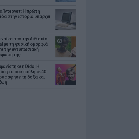
ια Ίντερνετ: Η πρώτη
ίδα στην ιστορία υπάρχει
υναίκα από την Αιθιοπία
ral με τη φυσική ομορφιά
ίτε την εντυπωσιακή
ρφωσή της
φανίστηκε η Dido; Η
ίστρια που πούλησε 40
κους άφησε τη δόξα και
ζωή