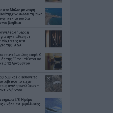
α στα Μάλια με νεκρή
 Βούτηξε να σώσει τη φίλη
πνίγηκε - τα παιδιά
 για βοήθεια
σαγγελέα σήμερα η
 για την επίθεση στη
 η νύχτα της στα
ρια της ΓΑΔΑ
ζει στις κάψουλες καφέ; Ο
μός της ΕΕ που τίθεται σε
ό τις 12 Αυγούστου
ξίδι μικρέ»: Πέθανε το
ουτάβι που το είχαν
σει η αγέλη των λύκων –
ακτικό βίντεο
 σήμερα 7/8: Η μέρα
τις κινήσεις συμφιλίωσης