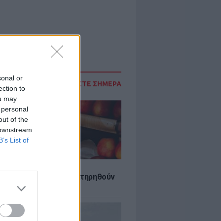
sonal or
ΔΙΑΒΑΣΤΕ ΣΗΜΕΡΑ
ection to
ou may
 personal
out of the
 downstream
B’s List of
τα που μπορουν να διατηρηθούν
ψυγείου το καλοκαίρι