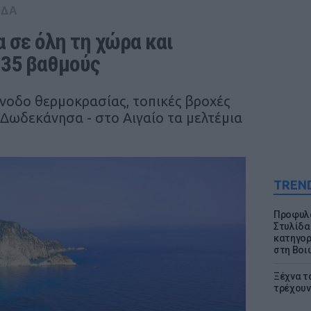
ΑΔΑ
 σε όλη τη χώρα και 
 35 βαθμούς
άνοδο θερμοκρασίας, τοπικές βροχές
 Δωδεκάνησα - στο Αιγαίο τα μελτέμια
TREN
Προφυλα
Στυλίδα
κατηγορ
στη Βοι
Ξέχνα τ
τρέχουν