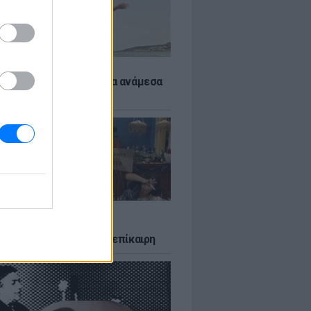
 αποφύγεις το σύγκαμα ανάμεσα
μηρούς
LTURE
δία που σατίρισε τον
υτισμό και παραμένει επίκαιρη