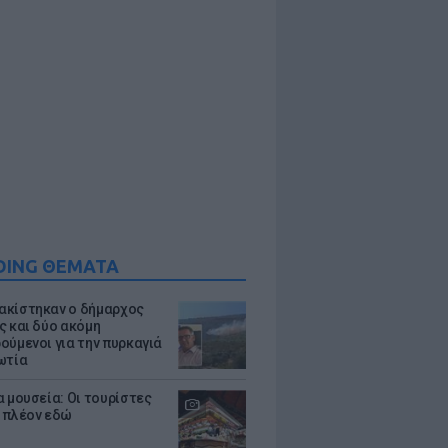
DING ΘΕΜΑΤΑ
κίστηκαν ο δήμαρχος
ς και δύο ακόμη
ούμενοι για την πυρκαγιά
ωτία
α μουσεία: Οι τουρίστες
 πλέον εδώ