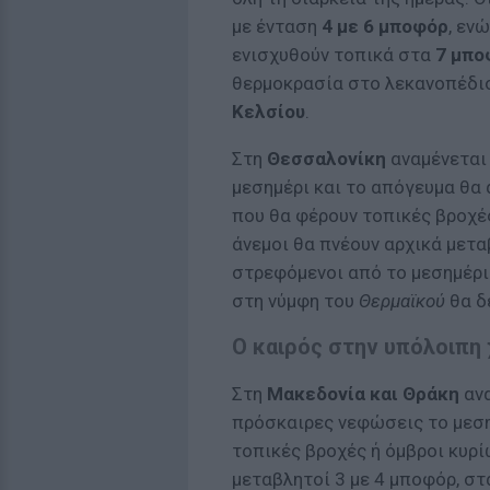
με ένταση
4 με 6 μποφόρ
, εν
ενισχυθούν τοπικά στα
7 μπο
θερμοκρασία στο λεκανοπέδι
Κελσίου
.
Στη
Θεσσαλονίκη
αναμένεται 
μεσημέρι και το απόγευμα θα
που θα φέρουν τοπικές βροχές
άνεμοι θα πνέουν αρχικά μετ
στρεφόμενοι από το μεσημέρι
στη νύμφη του
Θερμαϊκού
θα δ
Ο καιρός στην υπόλοιπη
Στη
Μακεδονία και Θράκη
ανα
πρόσκαιρες νεφώσεις το μεση
τοπικές βροχές ή όμβροι κυρί
μεταβλητοί 3 με 4 μποφόρ, στ