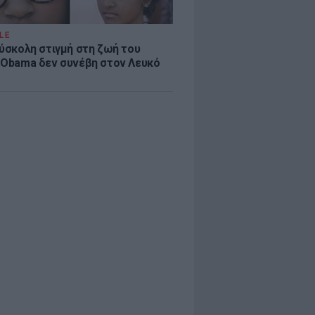
LE
δύσκολη στιγμή στη ζωή του
 Obama δεν συνέβη στον Λευκό