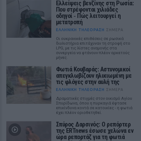
Ελλείψεις βενζίνης στη Ρωσία:
Που στρέφονται χιλιάδες
οδηγοί ‑ Πώς λειτουργεί η
μετατροπή
ΕΛΛΗΝΙΚΉ ΤΗΛΕΌΡΑΣΗ
ΣΉΜΕΡΑ
Οι ουκρανικές επιθέσεις σε ρωσικά
διυλιστήρια επιτάχυναν τη στροφή στο
LPG, με τις λίστες αναμονής στα
συνεργεία να φτάνουν πλέον αρκετούς
μήνες.
Φωτιά Κουβαράς: Αστυνομικοί
απεγκλωβίζουν ηλικιωμένη με
τις φλόγες στην αυλή της
ΕΛΛΗΝΙΚΉ ΤΗΛΕΌΡΑΣΗ
ΣΉΜΕΡΑ
Δραματικές στιγμές στον οικισμό Αγίου
Σπυρίδωνα, όπου η πυρκαγιά έφτασε
επικίνδυνα κοντά σε κατοικίες - η φωτιά
έχει πλέον οριοθετηθεί.
Σπύρος Δαρσινός: Ο ρεπόρτερ
της ERTnews έσωσε χελώνα εν
ώρα ρεπορτάζ για τη φωτιά