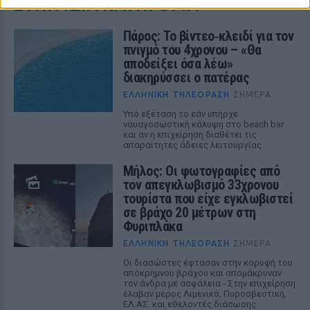
ΣΤΗΝ ΙΔΙΑ ΚΑΤΗΓΟΡΙΑ
Πάρος: Το βίντεο‑κλειδί για τον
πνιγμό του 4χρονου – «Θα
αποδείξει όσα λέω»
διακηρύσσει ο πατέρας
ΕΛΛΗΝΙΚΉ ΤΗΛΕΌΡΑΣΗ
ΣΉΜΕΡΑ
Υπό εξέταση το εάν υπήρχε
ναυαγοσωστική κάλυψη στο beach bar
και αν η επιχείρηση διαθέτει τις
απαραίτητες άδειες λειτουργίας
Μήλος: Οι φωτογραφίες από
τον απεγκλωβισμό 33χρονου
τουρίστα που είχε εγκλωβιστεί
σε βράχο 20 μέτρων στη
Φυριπλάκα
ΕΛΛΗΝΙΚΉ ΤΗΛΕΌΡΑΣΗ
ΣΉΜΕΡΑ
Οι διασώστες έφτασαν στην κορυφή του
απόκρημνου βράχου και απομάκρυναν
τον άνδρα με ασφάλεια - Στην επιχείρηση
έλαβαν μέρος Λιμενικό, Πυροσβεστική,
ΕΛ.ΑΣ. και εθελοντές διάσωσης