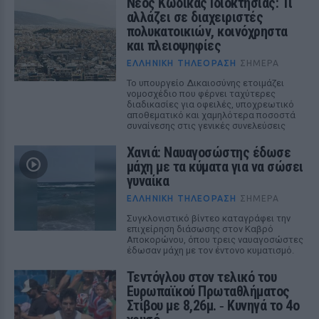
Νέος Κώδικας Ιδιοκτησίας: Τι
αλλάζει σε διαχειριστές
πολυκατοικιών, κοινόχρηστα
και πλειοψηφίες
ΕΛΛΗΝΙΚΉ ΤΗΛΕΌΡΑΣΗ
ΣΉΜΕΡΑ
Το υπουργείο Δικαιοσύνης ετοιμάζει
νομοσχέδιο που φέρνει ταχύτερες
διαδικασίες για οφειλές, υποχρεωτικό
αποθεματικό και χαμηλότερα ποσοστά
συναίνεσης στις γενικές συνελεύσεις
Χανιά: Ναυαγοσώστης έδωσε
μάχη με τα κύματα για να σώσει
γυναίκα
ΕΛΛΗΝΙΚΉ ΤΗΛΕΌΡΑΣΗ
ΣΉΜΕΡΑ
Συγκλονιστικό βίντεο καταγράφει την
επιχείρηση διάσωσης στον Καβρό
Αποκορώνου, όπου τρεις ναυαγοσώστες
έδωσαν μάχη με τον έντονο κυματισμό.
Τεντόγλου στον τελικό του
Ευρωπαϊκού Πρωταθλήματος
Στίβου με 8,26μ. ‑ Κυνηγά το 4ο