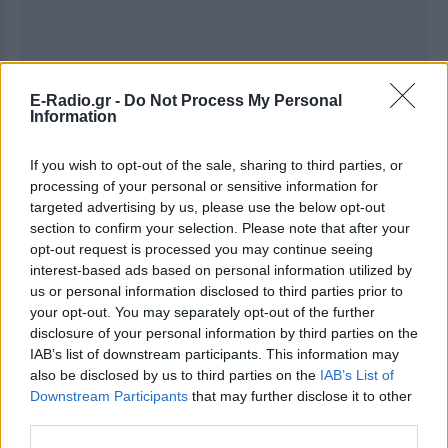
E-Radio.gr -
Do Not Process My Personal
Information
If you wish to opt-out of the sale, sharing to third parties, or
Ακολουθήστε το E-Radio.gr στο
Google News
processing of your personal or sensitive information for
targeted advertising by us, please use the below opt-out
και μάθετε πρώτοι
τα πιο hot νέα
.
section to confirm your selection. Please note that after your
opt-out request is processed you may continue seeing
Για ακόμη περισσότερα
νέα
, μπείτε στην
ροή
interest-based ads based on personal information utilized by
ειδήσεων
του E-Daily.gr
us or personal information disclosed to third parties prior to
your opt-out. You may separately opt-out of the further
Ακολουθήστε το E-Radio.gr και στο Instagram
disclosure of your personal information by third parties on the
IAB’s list of downstream participants. This information may
ΔΙΑΦΗΜΙΣΗ
also be disclosed by us to third parties on the
IAB’s List of
Downstream Participants
that may further disclose it to other
third parties.