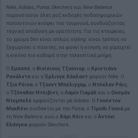
Nike
,
Adidas
,
Puma
,
Skechers
και
New Balance
παρουσίασαν όλες ροζ εκδοχές ποδοσφαιρικών
παπουτσιών ενόψει του τουρνουά, συνδυάζοντας
τεχνική απόδοση με ορατότητα. Για τις εταιρείες,
το χρώμα δεν είναι απλώς styling: είναι τρόπος να
ξεχωρίσει ο παίκτης, να φανεί η κίνηση, να χαραχτεί
η εικόνα πιο καθαρά στην τηλεοπτική μνήμη.
Ο
Εμπαπέ
, ο
Βινίσιους Τζούνιορ
, ο
Κριστιάνο
Ρονάλντο
και ο
Έρλινγκ Χάαλαντ
φορούν
Nike
. Ο
Τζιο Ρέινα
, ο
Τζουντ Μπέλιγχαμ
, ο
Ντέκλαν Ράις
,
ο
Τζόναθαν Ντέιβιντ
, ο
Λαμίν Γιαμάλ
και ο
Ουσμάν
Ντεμπελέ
εμφανίζονται με
Adidas
. Ο
Γουέστον
ΜακΚένι
συνδέεται με την
Puma
, ο
Τίμοθι Γουεά
με
τη
New Balance
, ενώ ο
Χάρι Κέιν
και ο
Άντονι
Ελάνγκα
φορούν
Skechers
.
ΔΙΑΦΗΜΙΣΗ