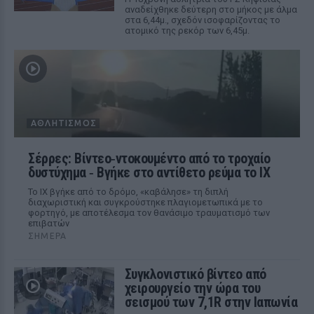
αναδείχθηκε δεύτερη στο μήκος με άλμα
στα 6,44μ., σχεδόν ισοφαρίζοντας το
ατομικό της ρεκόρ των 6,45μ.
ΑΘΛΗΤΙΣΜΌΣ
Σέρρες: Βίντεο‑ντοκουμέντο από το τροχαίο
δυστύχημα ‑ Βγήκε στο αντίθετο ρεύμα το ΙΧ
Το ΙΧ βγήκε από το δρόμο, «καβάλησε» τη διπλή
διαχωριστική και συγκρούστηκε πλαγιομετωπικά με το
φορτηγό, με αποτέλεσμα τον θανάσιμο τραυματισμό των
επιβατών
ΣΉΜΕΡΑ
Συγκλονιστικό βίντεο από
χειρουργείο την ώρα του
σεισμού των 7,1R στην Ιαπωνία