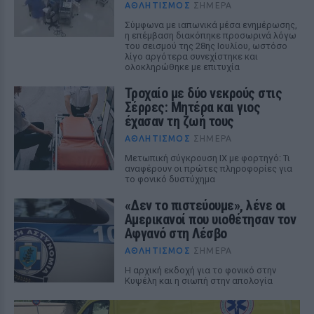
ΑΘΛΗΤΙΣΜΌΣ
ΣΉΜΕΡΑ
Σύμφωνα με ιαπωνικά μέσα ενημέρωσης,
η επέμβαση διακόπηκε προσωρινά λόγω
του σεισμού της 28ης Ιουλίου, ωστόσο
λίγο αργότερα συνεχίστηκε και
ολοκληρώθηκε με επιτυχία
Τροχαίο με δύο νεκρούς στις
Σέρρες: Μητέρα και γιος
έχασαν τη ζωή τους
ΑΘΛΗΤΙΣΜΌΣ
ΣΉΜΕΡΑ
Μετωπική σύγκρουση ΙΧ με φορτηγό: Τι
αναφέρουν οι πρώτες πληροφορίες για
το φονικό δυστύχημα
«Δεν το πιστεύουμε», λένε οι
Αμερικανοί που υιοθέτησαν τον
Αφγανό στη Λέσβο
ΑΘΛΗΤΙΣΜΌΣ
ΣΉΜΕΡΑ
Η αρχική εκδοχή για το φονικό στην
Κυψέλη και η σιωπή στην απολογία