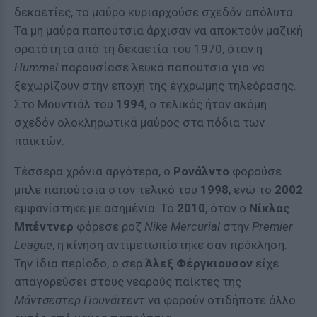
δεκαετίες, το μαύρο κυριαρχούσε σχεδόν απόλυτα.
Τα μη μαύρα παπούτσια άρχισαν να αποκτούν μαζική
ορατότητα από τη δεκαετία του 1970, όταν η
Hummel
παρουσίασε λευκά παπούτσια για να
ξεχωρίζουν στην εποχή της έγχρωμης τηλεόρασης.
Στο Μουντιάλ του
1994
, ο τελικός ήταν ακόμη
σχεδόν ολοκληρωτικά μαύρος στα πόδια των
παικτών.
Τέσσερα χρόνια αργότερα, ο
Ρονάλντο
φορούσε
μπλε παπούτσια στον τελικό του
1998
, ενώ το
2002
εμφανίστηκε με ασημένια. Το
2010
, όταν ο
Νίκλας
Μπέντνερ
φόρεσε ροζ
Nike Mercurial
στην
Premier
League
, η κίνηση αντιμετωπίστηκε σαν πρόκληση.
Την ίδια περίοδο, ο σερ
Άλεξ Φέργκιουσον
είχε
απαγορεύσει στους νεαρούς παίκτες της
Μάντσεστερ Γιουνάιτεντ
να φορούν οτιδήποτε άλλο