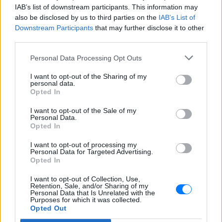
IAB’s list of downstream participants. This information may
υλικά και καμπάνιες παίρνονται χρόνια νωρίτερα,
also be disclosed by us to third parties on the
IAB’s List of
συχνά με βάση προβλέψεις τάσεων. Το έντονο
Downstream Participants
that may further disclose it to other
φούξια και οι ροζ αποχρώσεις βρίσκονται εδώ και
third parties.
καιρό στην ευρύτερη μόδα, από τα sneakers μέχρι
Personal Data Processing Opt Outs
τις συνεργασίες μεγάλων brands με σχεδιαστές και
pop πρόσωπα.
I want to opt-out of the Sharing of my
personal data.
Opted In
Το ποδόσφαιρο, όπως συμβαίνει όλο και πιο συχνά,
δεν βρίσκεται έξω από τη μόδα — τη μεταφράζει σε
I want to opt-out of the Sale of my
Personal Data.
ταχύτητα. Στον αγώνα
Μεξικό - Νότια Αφρική
,
Opted In
σχεδόν κάθε παίκτης φορούσε κάποια εκδοχή του
I want to opt-out of processing my
ροζ, από σομόν μέχρι φούξια. Στην αναμέτρηση της
Personal Data for Targeted Advertising.
Αγγλίας με την Κροατία
, σχεδόν όλη η αρχική
Opted In
ενδεκάδα της Αγγλίας εμφανίστηκε με ροζ
I want to opt-out of Collection, Use,
παπούτσια, με εξαίρεση τον
Ρις Τζέιμς
, του οποίου
Retention, Sale, and/or Sharing of my
Personal Data that Is Unrelated with the
τα μπλε
Nike
είχαν επίσης ροζ λεπτομέρεια.
Purposes for which it was collected.
Opted Out
Όταν η
Σουηδία
πέτυχε πέντε γκολ απέναντι στην