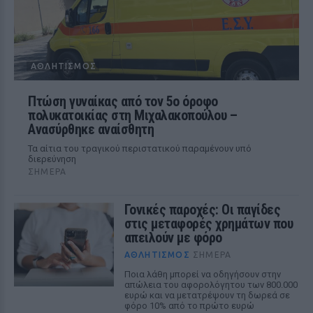
ΑΘΛΗΤΙΣΜΌΣ
Πτώση γυναίκας από τον 5ο όροφο
πολυκατοικίας στη Μιχαλακοπούλου –
Ανασύρθηκε αναίσθητη
Τα αίτια του τραγικού περιστατικού παραμένουν υπό
διερεύνηση
ΣΉΜΕΡΑ
Γονικές παροχές: Οι παγίδες
στις μεταφορές χρημάτων που
απειλούν με φόρο
ΑΘΛΗΤΙΣΜΌΣ
ΣΉΜΕΡΑ
Ποια λάθη μπορεί να οδηγήσουν στην
απώλεια του αφορολόγητου των 800.000
ευρώ και να μετατρέψουν τη δωρεά σε
φόρο 10% από το πρώτο ευρώ