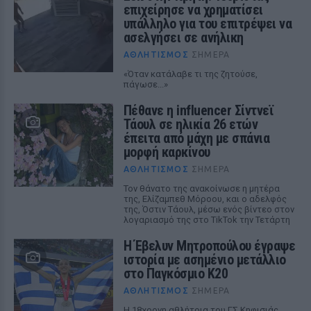
επιχείρησε να χρηματίσει
υπάλληλο για του επιτρέψει να
ασελγήσει σε ανήλικη
ΑΘΛΗΤΙΣΜΌΣ
ΣΉΜΕΡΑ
«Όταν κατάλαβε τι της ζητούσε,
πάγωσε...»
Πέθανε η influencer Σίντνεϊ
Τάουλ σε ηλικία 26 ετών
έπειτα από μάχη με σπάνια
μορφή καρκίνου
ΑΘΛΗΤΙΣΜΌΣ
ΣΉΜΕΡΑ
Τον θάνατο της ανακοίνωσε η μητέρα
της, Ελίζαμπεθ Μόροου, και ο αδελφός
της, Όστιν Τάουλ, μέσω ενός βίντεο στον
λογαριασμό της στο TikTok την Τετάρτη
Η Έβελυν Μητροπούλου έγραψε
ιστορία με ασημένιο μετάλλιο
στο Παγκόσμιο Κ20
ΑΘΛΗΤΙΣΜΌΣ
ΣΉΜΕΡΑ
Η 18χρονη αθλήτρια του ΓΣ Κηφισιάς