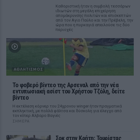
Καθοριστική ήταν η συμβολή τεσσάρων
ιδιωτών στη μεγάλη επιχείρηση
απομάκρυνσης πολιτών και επισκεπτών
από τον Αγιο Παύλο και την Πρέβελη, την
ώρα που η πυρκαγιά απειλούσε τις δύο
περιοχές
ΑΘΛΗΤΙΣΜΌΣ
Το φοβερό βίντεο της Αρσεναλ από την νέα
εντυπωσιακή ασίστ του Χρήστου Τζόλη, δείτε
βίντεο
Η εκτέλεση κόρνερ του 24χρονου winger ήταν πραγματικά
εκπληκτική, με πολλά φάλτσα και δύσκολη για έλεγχο από
τον κίπερ Αλβαρο Βαγιές
ΣΉΜΕΡΑ
Σοκ στην Κρήτη: Τουρίστας