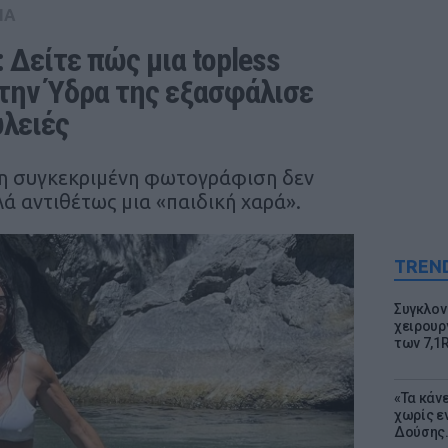
IA
Δείτε πώς μια topless 
ην Ύδρα της εξασφάλισε 
υλειές
 η συγκεκριμένη φωτογράφιση δεν
λά αντιθέτως μια «παιδική χαρά».
TREN
Συγκλον
χειρουρ
των 7,1
«Τα κάν
χωρίς ε
Δούσης.