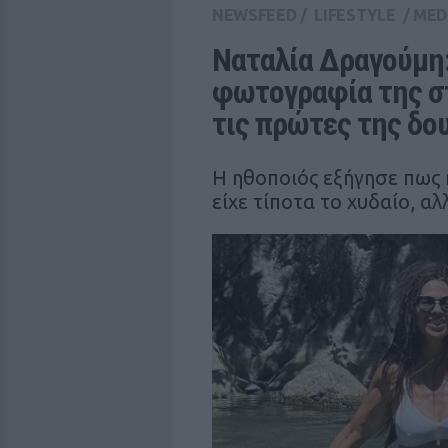
NEWSFEED
/
LIFESTYLE
/
MED
Ναταλία Δραγούμη: 
φωτογραφία της στ
τις πρώτες της δο
Η ηθοποιός εξήγησε πως
είχε τίποτα το χυδαίο, αλ