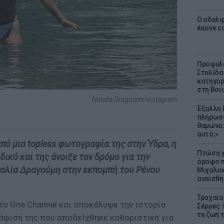
Ο αδελφ
έκανε c
Προφυλα
Στυλίδα
κατηγορ
στη Βοι
Natalia Dragoumi/instagram
Έξαλλη 
πλήρωσε
θαμώνα:
αυτό;»
πό μια topless φωτογραφία της στην Ύδρα, η
Πτώση γ
ικό και της άνοιξε τον δρόμο για την
όροφο π
ταλία Δραγούμη στην εκπομπή του Ρένου
Μιχαλακ
αναίσθη
Τροχαίο
το One Channel και αποκάλυψε την ιστορία
Σέρρες:
τη ζωή 
άφισή της που αποδείχθηκε καθοριστική για