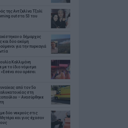
ός της Αντζελίνα Τζολί
oming out στα 53 του
κίστηκαν ο δήμαρχος
ς και δύο ακόμη
ούμενοι για την πυρκαγιά
ωτία
Ιουλία Καλλιμάνη
 με το ίδιο νόμισμα
 «Εσένα σου αρέσει
υναίκας από τον 5ο
ολυκατοικίας στη
οπούλου – Ανασύρθηκε
τη
 με δύο νεκρούς στις
 Μητέρα και γιος έχασαν
τους