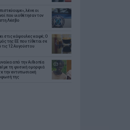
πιστεύουμε», λένε οι
νοί που υιοθέτησαν τον
στη Λέσβο
ζει στις κάψουλες καφέ; Ο
μός της ΕΕ που τίθεται σε
ό τις 12 Αυγούστου
υναίκα από την Αιθιοπία
ral με τη φυσική ομορφιά
ίτε την εντυπωσιακή
ρφωσή της