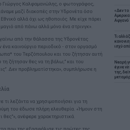
 «ο Γιώργος Καλφαμανώλης, ο φωτογράφος,
«Δεν το 
κάναμε μαζί διακοπές στην Υδρονέτα όσο
Αμερικα
 Εθνικό αλλά όχι ως ηθοποιός. Με είχε πάρει
Αφγανό 
μαγιό από πάνω αλλά μόνο ένα στρινγκ».
Τι αλλά
γαίνω από την θάλασσα της Υδρονέτας
κανονισ
 ένα καινούργιο περιοδικό - στον οργασμό
ισχύ απ
σωπα* του Τερζόπουλου και του ζήτησαν αυτή
 τη ζήτησαν θες να τη βάλω;" και του
Νεαρή γ
έγινε vi
ζεις". Δεν προβληματίστηκα», συμπλήρωσε η
της, δε
μεταμό
ελία
 τι λεζάντα να χρησιμοποιήσει για τη
ύμη του έδωσε πλήρη ελευθερία. «Ήμουν στη
τι θες"», ανέφερε χαρακτηριστικά.
ντα που της εξασφάλισε τις πρώτες της