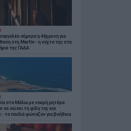
Σ
ισαγγελέα σήμερα η 46χρονη για
θεση στη Marfin - η νύχτα της στα
ήρια της ΓΑΔΑ
Σ
ία στα Μάλια με νεκρή μητέρα:
 να σώσει τη φίλη της και
 - τα παιδιά φώναζαν για βοήθεια