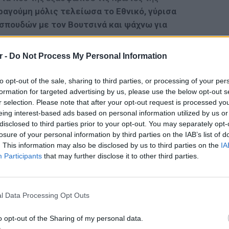
ραγούμη μόλις τελείωσα το Εθνικό, γύρισα
 σπουδών με τον Βουτσινά και ψάχνω για
ίνησα»
.
r -
Do Not Process My Personal Information
αμπίδης της εξομολογήθηκε πως «ήμουν από
τογραφία και δεν θυμάμαι το στήθος αλλά το
to opt-out of the sale, sharing to third parties, or processing of your per
αγούμη απάντησε: «Με χαροποιεί πολύ αυτό
formation for targeted advertising by us, please use the below opt-out s
τογραφία δεν είχε τίποτε το χυδαίο και
r selection. Please note that after your opt-out request is processed y
ι το ερωτικό αλλά είχε μια παιδική χαρά».
eing interest-based ads based on personal information utilized by us or
disclosed to third parties prior to your opt-out. You may separately opt-
losure of your personal information by third parties on the IAB’s list of
. This information may also be disclosed by us to third parties on the
IA
Participants
that may further disclose it to other third parties.
κρυφή εξωτική παραλία μόλις 1,5 ώρα από
ν Αθήνα που μοιάζει με Καραϊβική
ΕΙΔΗΣΕΙ
Γονικές
ΞΊΔΙΑ
ΠΡΙΝ 4 ΕΒΔΟΜΆΔΕΣ
μεταφο
l Data Processing Opt Outs
φόρο
o opt-out of the Sharing of my personal data.