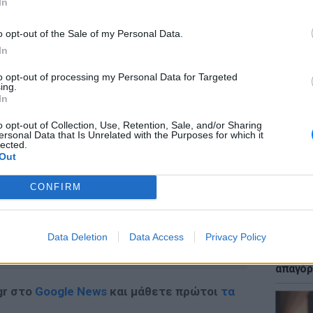
In
μία: «Καμπάνα» στο αυτόφωρο για τον
χρονο που φωτογράφιζε ανήλικες στην
o opt-out of the Sale of my Personal Data.
ραλία
In
ΛΆΔΑ
ΠΡΙΝ 7 ΕΒΔΟΜΆΔΕΣ
to opt-out of processing my Personal Data for Targeted
ΕΙΔΗΣΕΙ
ing.
Μακελε
In
Μαθητή
ΔΙΑΦΗΜΙΣΗ
o opt-out of Collection, Use, Retention, Sale, and/or Sharing
ersonal Data that Is Unrelated with the Purposes for which it
lected.
Out
CONFIRM
LIFESTY
Data Deletion
Data Access
Privacy Policy
Μυστικ
ζευγάρ
απαγόρ
gr στο
Google News
και μάθετε πρώτοι
τα