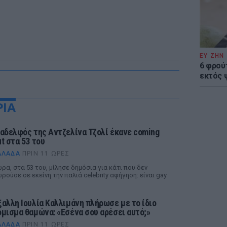
ΕΥ ΖΗΝ
6 φρού
εκτός 
ΡΙΑ
 αδελφός της Αντζελίνα Τζολί έκανε coming
ut στα 53 του
ΛΛΆΔΑ
ΠΡΙΝ 11 ΏΡΕΣ
ρα, στα 53 του, μίλησε δημόσια για κάτι που δεν
ρούσε σε εκείνη την παλιά celebrity αφήγηση: είναι gay
ξαλλη Ιουλία Καλλιμάνη πλήρωσε με το ίδιο
όμισμα θαμώνα: «Εσένα σου αρέσει αυτό;»
ΛΛΆΔΑ
ΠΡΙΝ 11 ΏΡΕΣ