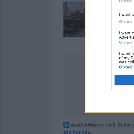
Opted 
Λα
30
I want t
πα
Opted 
ΕΛ
I want 
Advertis
Opted 
I want t
of my P
was col
Opted 
Ακολουθήστε το E-Radio.
πιο hot νέα
.