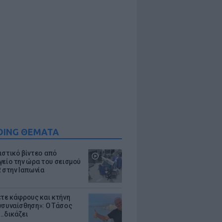
DING ΘΕΜΑΤΑ
ιστικό βίντεο από
γείο την ώρα του σεισμού
R στην Ιαπωνία
ετε κάφρους και κτήνη
νσυναίσθηση»: Ο Τάσος
..δικάζει