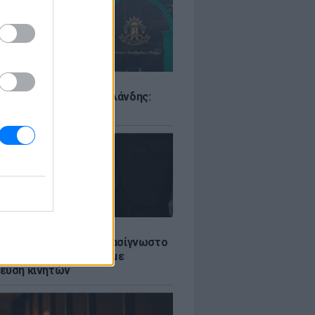
Σ
ιό σε σχολείο της Ταϊλάνδης:
ς άνοιξε πυρ
LE
ή γαμήλια γιορτή για πασίγνωστο
ι σε πολυτελές κτήμα με
ευση κινητών