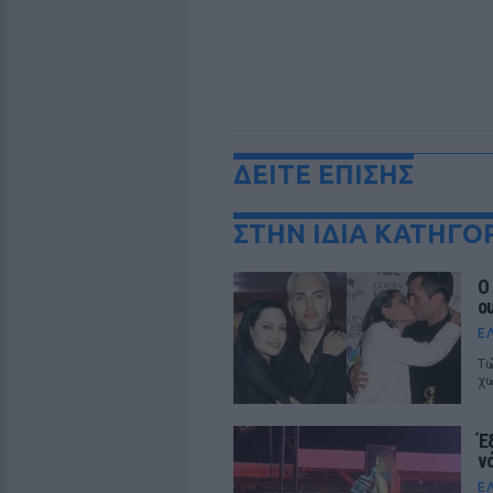
ΔΕΙΤΕ ΕΠΙΣΗΣ
ΣΤΗΝ ΙΔΙΑ ΚΑΤΗΓΟ
Ο
o
Ε
Τώ
χω
Έ
ν
Ε