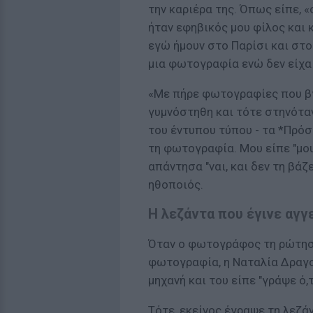
την καριέρα της. Όπως είπε,
ήταν εφηβικός μου φίλος και 
εγώ ήμουν στο Παρίσι και στο
μια φωτογραφία ενώ δεν είχα 
«Με πήρε φωτογραφίες που β
γυμνόστηθη και τότε στηνόταν
του έντυπου τύπου - τα *Πρό
τη φωτογραφία. Μου είπε "μου
απάντησα "ναι, και δεν τη βά
ηθοποιός.
Η λεζάντα που έγινε αγγ
Όταν ο φωτογράφος τη ρώτησε
φωτογραφία, η Ναταλία Δραγο
μηχανή και του είπε "γράψε ό,
Τότε, εκείνος έγραψε τη λεζά