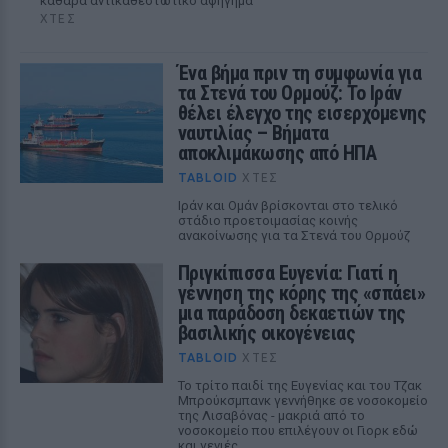
καθαρά αντικαθεστωτικό αφήγημα
ΧΤΕΣ
Ένα βήμα πριν τη συμφωνία για
τα Στενά του Ορμούζ: Το Ιράν
θέλει έλεγχο της εισερχόμενης
ναυτιλίας – Βήματα
αποκλιμάκωσης από ΗΠΑ
TABLOID
ΧΤΕΣ
Ιράν και Ομάν βρίσκονται στο τελικό
στάδιο προετοιμασίας κοινής
ανακοίνωσης για τα Στενά του Ορμούζ
Πριγκίπισσα Ευγενία: Γιατί η
γέννηση της κόρης της «σπάει»
μια παράδοση δεκαετιών της
βασιλικής οικογένειας
TABLOID
ΧΤΕΣ
Το τρίτο παιδί της Ευγενίας και του Τζακ
Μπρούκσμπανκ γεννήθηκε σε νοσοκομείο
της Λισαβόνας - μακριά από το
νοσοκομείο που επιλέγουν οι Γιορκ εδώ
και γενιές.