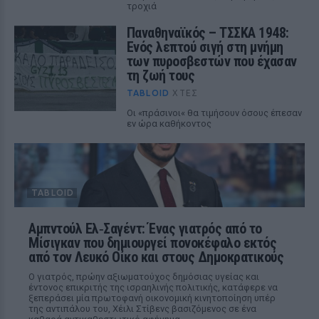
τροχιά
Παναθηναϊκός – ΤΣΣΚΑ 1948:
Ενός λεπτού σιγή στη μνήμη
των πυροσβεστών που έχασαν
τη ζωή τους
TABLOID
ΧΤΕΣ
Οι «πράσινοι« θα τιμήσουν όσους έπεσαν
εν ώρα καθήκοντος
TABLOID
Αμπντούλ Ελ‑Σαγέντ: Ένας γιατρός από το
Μίσιγκαν που δημιουργεί πονοκέφαλο εκτός
από τον Λευκό Οίκο και στους Δημοκρατικούς
Ο γιατρός, πρώην αξιωματούχος δημόσιας υγείας και
έντονος επικριτής της ισραηλινής πολιτικής, κατάφερε να
ξεπεράσει μία πρωτοφανή οικονομική κινητοποίηση υπέρ
της αντιπάλου του, Χέιλι Στίβενς βασιζόμενος σε ένα