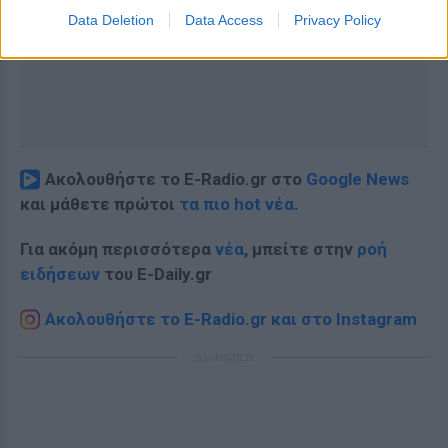
Data Deletion
Data Access
Privacy Policy
Ακολουθήστε το E-Radio.gr στο
Google News
και μάθετε πρώτοι
τα πιο hot νέα
.
Για ακόμη περισσότερα
νέα
, μπείτε στην
ροή
ειδήσεων
του E-Daily.gr
Ακολουθήστε το E-Radio.gr και στο Instagram
ΔΙΑΦΗΜΙΣΗ