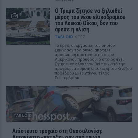
Ο Τραμπ ζήτησε να ξηλωθεί
μέρος του νέου ελικοδρομίου
του Λευκού Οίκου, δεν του
άρεσε η κλίση
TABLOID
ΧΤΕΣ
Το έργο, οι εργασίες του οποίου
ξεκίνησαν τον Ιούνιο, αποτελεί
προσωπική προτεραιότητα του
Αμερικανού προέδρου, ο οποίος έχει
ζητήσει να ολοκληρωθεί πριν από την
προγραμματισμένη επίσκεψη του Κινέζου
προέδρου Σι Τζινπίνγκ, τέλος
Σεπτεμβρίου
TABLOID
Απίστευτο τροχαίο στη Θεσσαλονίκη:
Αυτοκίνητο «πέταξε» σαν από ταινία