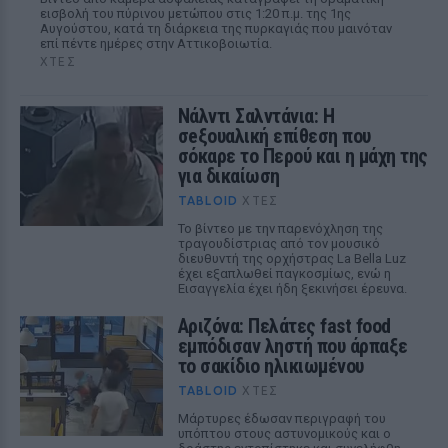
εισβολή του πύρινου μετώπου στις 1:20 π.μ. της 1ης
Αυγούστου, κατά τη διάρκεια της πυρκαγιάς που μαινόταν
επί πέντε ημέρες στην Αττικοβοιωτία.
ΧΤΕΣ
Νάλντι Σαλντάνια: Η
σeξουαλική επίθεση που
σόκαρε το Περού και η μάχη της
για δικαίωση
TABLOID
ΧΤΕΣ
Το βίντεο με την παρενόχληση της
τραγουδίστριας από τον μουσικό
διευθυντή της ορχήστρας La Bella Luz
έχει εξαπλωθεί παγκοσμίως, ενώ η
Εισαγγελία έχει ήδη ξεκινήσει έρευνα.
Αριζόνα: Πελάτες fast food
εμπόδισαν ληστή που άρπαξε
το σακίδιο ηλικιωμένου
TABLOID
ΧΤΕΣ
Μάρτυρες έδωσαν περιγραφή του
υπόπτου στους αστυνομικούς και ο