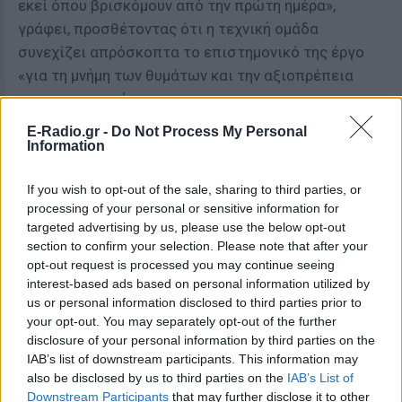
εκεί όπου βρισκόμουν από την πρώτη ημέρα»,
γράφει, προσθέτοντας ότι η τεχνική ομάδα
συνεχίζει απρόσκοπτα το επιστημονικό της έργο
«για τη μνήμη των θυμάτων και την αξιοπρέπεια
των οικογενειών τους».
E-Radio.gr -
Do Not Process My Personal
Κλείνει την επιστολή του με τη δήλωση: «
Αποχωρώ
Information
μόνο από μια πολιτική κίνηση που δεν με
εκφράζει, όπως πλέον δεν εκφράζει την
If you wish to opt-out of the sale, sharing to third parties, or
πλειοψηφία όλων όσων πιστέψαμε σε αυτήν
».
processing of your personal or sensitive information for
targeted advertising by us, please use the below opt-out
ΔΙΑΒΑΣΤΕ ΑΚΟΜΗ
section to confirm your selection. Please note that after your
opt-out request is processed you may continue seeing
interest-based ads based on personal information utilized by
Ποια είναι τα 6 πρόσωπα του
us or personal information disclosed to third parties prior to
στενού επιτελείου του
your opt-out. You may separately opt-out of the further
κόμματος Καρυστιανού
disclosure of your personal information by third parties on the
ΠΟΛΙΤΙΚΉ
ΠΡΙΝ 10 ΕΒΔΟΜΆΔΕΣ
IAB’s list of downstream participants. This information may
also be disclosed by us to third parties on the
IAB’s List of
Downstream Participants
that may further disclose it to other