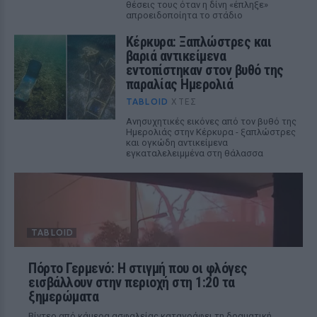
θέσεις τους όταν η δίνη «έπληξε»
απροειδοποίητα το στάδιο
Κέρκυρα: Ξαπλώστρες και
βαριά αντικείμενα
εντοπίστηκαν στον βυθό της
παραλίας Ημερολιά
TABLOID
ΧΤΕΣ
Ανησυχητικές εικόνες από τον βυθό της
Ημερολιάς στην Κέρκυρα - ξαπλώστρες
και ογκώδη αντικείμενα
εγκαταλελειμμένα στη θάλασσα
TABLOID
Πόρτο Γερμενό: Η στιγμή που οι φλόγες
εισβάλλουν στην περιοχή στη 1:20 τα
ξημερώματα
Βίντεο από κάμερα ασφαλείας καταγράφει τη δραματική