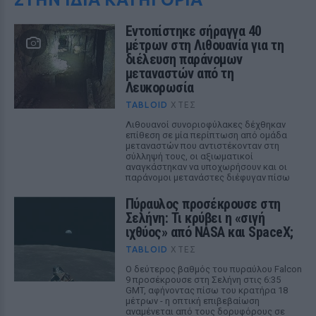
Εντοπίστηκε σήραγγα 40
μέτρων στη Λιθουανία για τη
διέλευση παράνομων
μεταναστών από τη
Λευκορωσία
TABLOID
ΧΤΕΣ
Λιθουανοί συνοριοφύλακες δέχθηκαν
επίθεση σε μία περίπτωση από ομάδα
μεταναστών που αντιστέκονταν στη
σύλληψή τους, οι αξιωματικοί
αναγκάστηκαν να υποχωρήσουν και οι
παράνομοι μετανάστες διέφυγαν πίσω
Πύραυλος προσέκρουσε στη
Σελήνη: Τι κρύβει η «σιγή
ιχθύος» από NASA και SpaceX;
TABLOID
ΧΤΕΣ
Ο δεύτερος βαθμός του πυραύλου Falcon
9 προσέκρουσε στη Σελήνη στις 6:35
GMT, αφήνοντας πίσω του κρατήρα 18
μέτρων - η οπτική επιβεβαίωση
αναμένεται από τους δορυφόρους σε