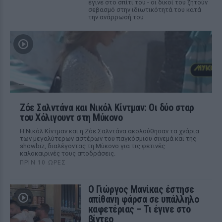
έγινε στο σπίτι του - οι δικοί του ζητούν
σεβασμό στην ιδιωτικότητά του κατά
την ανάρρωσή του
Ζόε Σαλντάνα και Νικόλ Κίντμαν: Οι δύο σταρ
του Χόλιγουντ στη Μύκονο
Η Νικόλ Κίντμαν και η Ζόε Σαλντάνα ακολούθησαν τα χνάρια
των μεγαλύτερων αστέρων του παγκόσμιου σινεμά και της
showbiz, διαλέγοντας τη Μύκονο για τις φετινές
καλοκαιρινές τους αποδράσεις.
ΠΡΙΝ 10 ΏΡΕΣ
Ο Γιώργος Μανίκας έστησε
απίθανη φάρσα σε υπάλληλο
καφετέριας – Τι έγινε στο
βίντεο