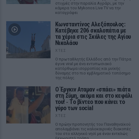
στιγμές στην παραλία Αγράρι, με την
κάμερα του Mykonos Live TV να την
καταγράφει
Κωνσταντίνος Αλεξόπουλος:
Κατέβηκε 206 σκαλοπάτια με
τα χέρια στις Σκάλες της Αγίου
Νικολάου
ΧΤΕΣ
Ο πρωταθλητής Ελλάδος από την Πάτρα
έγινε viral με ένα εντυπωσιακό
κατόρθωμα ισορροπίας και μυϊκής
δύναμης στο πιο εμβληματικό τοπόσημο
της πόλης.
Ο Έργκιν Αταμαν «σπάει» πιάτα
στη Σύμη, ακόμα και στο κεφάλι
του! ‑ Tο βίντεο που κάνει το
γύρο των social
ΧΤΕΣ
Ο πρώην προπονητής του Παναθηναϊκού
απολαμβάνει τις καλοκαιρινές διακοπές
του στο ελληνικό νησί με έναν εντελώς
ξεχωριστό τρόπο.