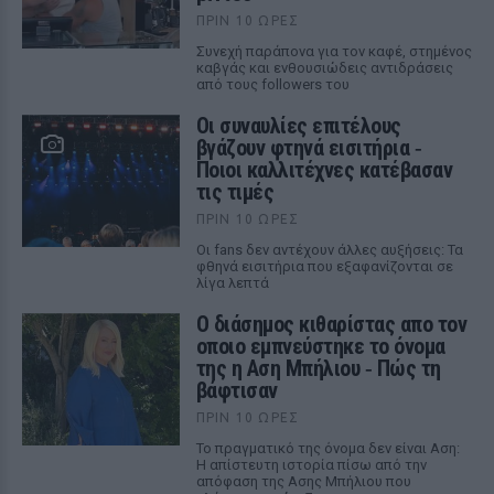
ΠΡΙΝ 10 ΏΡΕΣ
Συνεχή παράπονα για τον καφέ, στημένος
καβγάς και ενθουσιώδεις αντιδράσεις
από τους followers του
Οι συναυλίες επιτέλους
βγάζουν φτηνά εισιτήρια ‑
Ποιοι καλλιτέχνες κατέβασαν
τις τιμές
ΠΡΙΝ 10 ΏΡΕΣ
Οι fans δεν αντέχουν άλλες αυξήσεις: Τα
φθηνά εισιτήρια που εξαφανίζονται σε
λίγα λεπτά
Ο διάσημος κιθαρίστας απο τον
οποιο εμπνεύστηκε το όνομα
της η Αση Μπήλιου ‑ Πώς τη
βάφτισαν
ΠΡΙΝ 10 ΏΡΕΣ
Το πραγματικό της όνομα δεν είναι Αση:
Η απίστευτη ιστορία πίσω από την
απόφαση της Ασης Μπήλιου που