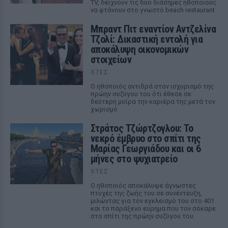
TV, δείχνουν τις δύο διάσημες ηθοποιούς
να φτάνουν στο γνωστό beach restaurant
Μπραντ Πιτ εναντίον Αντζελίνα
Τζολί: Δικαστική εντολή για
αποκάλυψη οικονομικών
στοιχείων
ΧΤΕΣ
Ο ηθοποιός αντιδρά στον ισχυρισμό της
πρώην συζύγου του ότι έθεσε σε
δεύτερη μοίρα την καριέρα της μετά τον
χωρισμό
Στράτος Τζώρτζογλου: Το
νεκρό έμβρυο στο σπίτι της
Μαρίας Γεωργιάδου και οι 6
μήνες στο ψυχιατρείο
ΧΤΕΣ
Ο ηθοποιός αποκάλυψε άγνωστες
πτυχές της ζωής του σε συνέντευξη,
μιλώντας για τον εγκλεισμό του στο 401
και το παράξενο εύρημα που τον σόκαρε
στο σπίτι της πρώην συζύγου του.