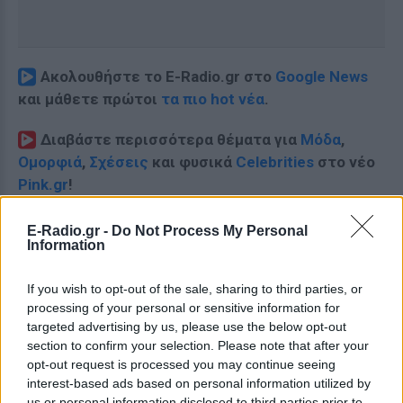
Ακολουθήστε το E-Radio.gr στο
Google News
και μάθετε πρώτοι
τα πιο hot νέα
.
Διαβάστε περισσότερα θέματα για
Μόδα
,
Ομορφιά
,
Σχέσεις
και φυσικά
Celebrities
στο νέο
Pink.gr
!
Ακολουθήστε το E-Radio.gr και στο Instagram
E-Radio.gr -
Do Not Process My Personal
Information
ΔΙΑΦΗΜΙΣΗ
If you wish to opt-out of the sale, sharing to third parties, or
processing of your personal or sensitive information for
targeted advertising by us, please use the below opt-out
section to confirm your selection. Please note that after your
opt-out request is processed you may continue seeing
interest-based ads based on personal information utilized by
us or personal information disclosed to third parties prior to