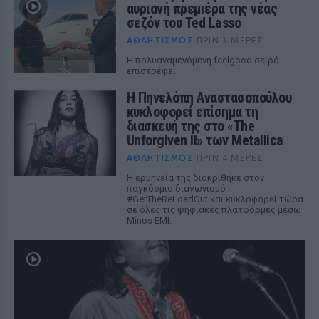
αυριανή πρεμιέρα της νέας
σεζόν του Ted Lasso
ΑΘΛΗΤΙΣΜΌΣ
ΠΡΙΝ 3 ΜΈΡΕΣ
Η πολυαναμενόμενη feelgood σειρά
επιστρέφει
Η Πηνελόπη Αναστασοπούλου
κυκλοφορεί επίσημα τη
διασκευή της στο «The
Unforgiven II» των Metallica
ΑΘΛΗΤΙΣΜΌΣ
ΠΡΙΝ 4 ΜΈΡΕΣ
Η ερμηνεία της διακρίθηκε στον
παγκόσμιο διαγωνισμό
#GetTheReLoadOut και κυκλοφορεί τώρα
σε όλες τις ψηφιακές πλατφόρμες μέσω
Minos EMI.