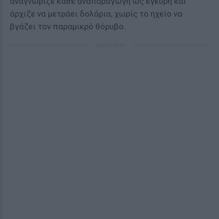
αναγνώριζε κάθε αναπαραγωγή ως έγκυρη και
άρχιζε να μετράει δολάρια, χωρίς το ηχείο να
βγάζει τον παραμικρό θόρυβο.
ΔΙΑΦΗΜΙΣΗ