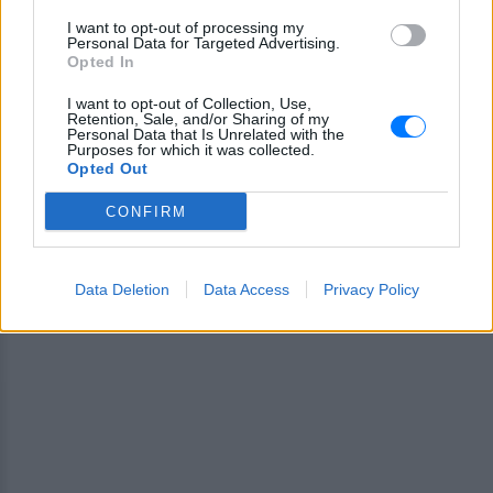
I want to opt-out of processing my
Personal Data for Targeted Advertising.
Opted In
I want to opt-out of Collection, Use,
Ακολουθήστε το E-Radio.gr στο
Google News
Retention, Sale, and/or Sharing of my
και μάθετε πρώτοι
Personal Data that Is Unrelated with the
τα πιο hot νέα
.
Purposes for which it was collected.
Opted Out
Εσύ μπήκες στο E-Daily.gr; Τα νέα της ημέρας
και ότι σου κάνει κλικ!
CONFIRM
Ακολουθήστε το E-Radio.gr και στο Instagram
Data Deletion
Data Access
Privacy Policy
ΔΙΑΦΗΜΙΣΗ