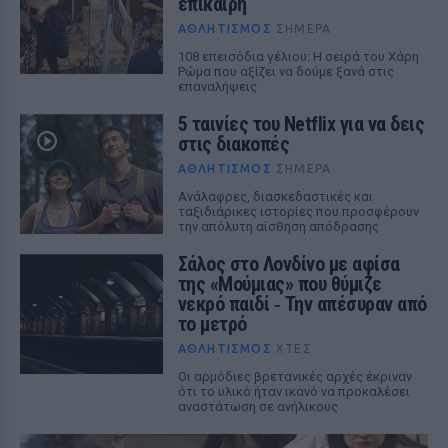
επίκαιρη
ΑΘΛΗΤΙΣΜΌΣ
ΣΉΜΕΡΑ
108 επεισόδια γέλιου: Η σειρά του Χάρη
Ρώμα που αξίζει να δούμε ξανά στις
επαναλήψεις
5 ταινίες του Netflix για να δεις
στις διακοπές
ΑΘΛΗΤΙΣΜΌΣ
ΣΉΜΕΡΑ
Aνάλαφρες, διασκεδαστικές και
ταξιδιάρικες ιστορίες που προσφέρουν
την απόλυτη αίσθηση απόδρασης
Σάλος στο Λονδίνο με αφίσα
της «Μούμιας» που θύμιζε
νεκρό παιδί ‑ Την απέσυραν από
το μετρό
ΑΘΛΗΤΙΣΜΌΣ
ΧΤΕΣ
Οι αρμόδιες βρετανικές αρχές έκριναν
ότι το υλικό ήταν ικανό να προκαλέσει
αναστάτωση σε ανήλικους