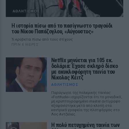
ΑΘΛΗΤΙΣΜΌΣ
Η ιστορία πίσω από το πασίγνωστο τραγούδι
του Νίκου Παπάζογλου, «Αύγουστος»
Τι κρύβεται πίσω από τους στίχους
ΠΡΙΝ 6 ΜΈΡΕΣ
Netflix μηνύεται για 105 εκ.
δολάρια: Έχασε σκληρό δίσκο
με ακυκλοφόρητη ταινία του
Νίκολας Κέιτζ
ΑΘΛΗΤΙΣΜΌΣ
Παραγωγοί της πολεμικής ταινίας
«Fortitude» ισχυρίζονται ότι το μοναδικό,
μη κρυπτογραφημένο master αντίγραφο
εξαφανίστηκε μετά από κλοπή στα
κεντρικά γραφεία της πλατφόρμας στο
Λος Αντζελες.
Η πολύ πετυχημένη ταινία των