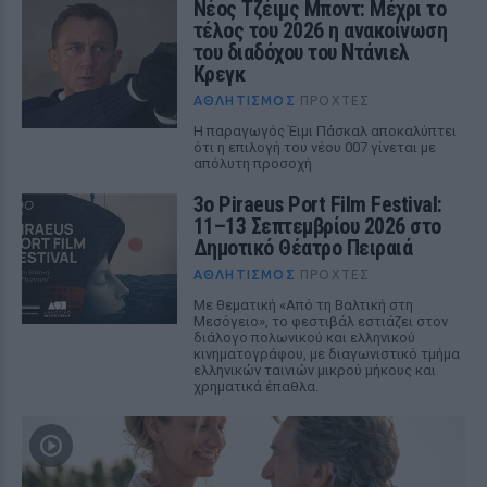
Νέος Τζέιμς Μποντ: Μέχρι το
τέλος του 2026 η ανακοίνωση
του διαδόχου του Ντάνιελ
Κρεγκ
ΑΘΛΗΤΙΣΜΌΣ
ΠΡΟΧΤΈΣ
Η παραγωγός Έιμι Πάσκαλ αποκαλύπτει
ότι η επιλογή του νέου 007 γίνεται με
απόλυτη προσοχή
3ο Piraeus Port Film Festival:
11–13 Σεπτεμβρίου 2026 στο
Δημοτικό Θέατρο Πειραιά
ΑΘΛΗΤΙΣΜΌΣ
ΠΡΟΧΤΈΣ
Με θεματική «Από τη Βαλτική στη
Μεσόγειο», το φεστιβάλ εστιάζει στον
διάλογο πολωνικού και ελληνικού
κινηματογράφου, με διαγωνιστικό τμήμα
ελληνικών ταινιών μικρού μήκους και
χρηματικά έπαθλα.