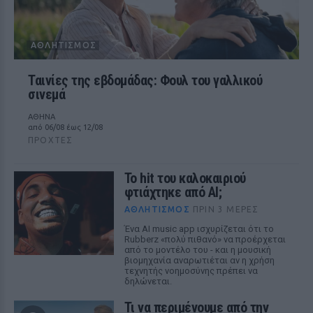
ΑΘΛΗΤΙΣΜΌΣ
Ταινίες της εβδομάδας: Φουλ του γαλλικού
σινεμά
ΑΘΗΝΑ
από 06/08 έως 12/08
ΠΡΟΧΤΈΣ
Το hit του καλοκαιριού
φτιάχτηκε από AI;
ΑΘΛΗΤΙΣΜΌΣ
ΠΡΙΝ 3 ΜΈΡΕΣ
Ένα AI music app ισχυρίζεται ότι το
Rubberz «πολύ πιθανό» να προέρχεται
από το μοντέλο του - και η μουσική
βιομηχανία αναρωτιέται αν η χρήση
τεχνητής νοημοσύνης πρέπει να
δηλώνεται.
Τι να περιμένουμε από την