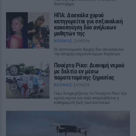
δυστύχημα.
ΗΠΑ: Δασκάλα χορού
κατηγορείται για σeξουαλική
κακοποίηση δύο ανήλικων
μαθητών της
ΚΌΣΜΟΣ
ΣΉΜΕΡΑ
Οι αστυνομικές Αρχές δεν αποκλείουν
την ύπαρξη περισσότερων θυμάτων
Πουέρτο Ρίκο: Διανομή νερού
με δελτίο εν μέσω
παρατεταμένης ξηρασίας
ΚΌΣΜΟΣ
ΣΉΜΕΡΑ
Πώς διαχειρίζεται το Πουέρτο Ρίκο την
κρίση νερού και πώς επηρεάζεται η
καθημερινή ζωή των κατοίκων