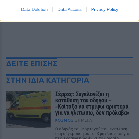
Data Deletion
Data Access
Privacy Policy
ΔΕΙΤΕ ΕΠΙΣΗΣ
ΣΤΗΝ ΙΔΙΑ ΚΑΤΗΓΟΡΙΑ
Σέρρες: Συγκλονίζει η
κατάθεση του οδηγού –
«Κοίταξα να στρίψω αριστερά
για να γλιτώσω, δεν πρόλαβα»
ΚΌΣΜΟΣ
ΣΉΜΕΡΑ
Ο οδηγός του φορτηγού που ενεπλάκη
στη σύγκρουση με το ΙΧ μητέρας και γιου
περιέγραψε πώς έγινε το μοιραίο