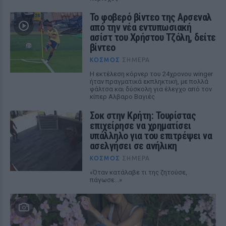
Το φοβερό βίντεο της Αρσεναλ
από την νέα εντυπωσιακή
ασίστ του Χρήστου Τζόλη, δείτε
βίντεο
ΚΌΣΜΟΣ
ΣΉΜΕΡΑ
Η εκτέλεση κόρνερ του 24χρονου winger
ήταν πραγματικά εκπληκτική, με πολλά
φάλτσα και δύσκολη για έλεγχο από τον
κίπερ Αλβαρο Βαγιές
Σοκ στην Κρήτη: Τουρίστας
επιχείρησε να χρηματίσει
υπάλληλο για του επιτρέψει να
ασελγήσει σε ανήλικη
ΚΌΣΜΟΣ
ΣΉΜΕΡΑ
«Όταν κατάλαβε τι της ζητούσε,
πάγωσε...»