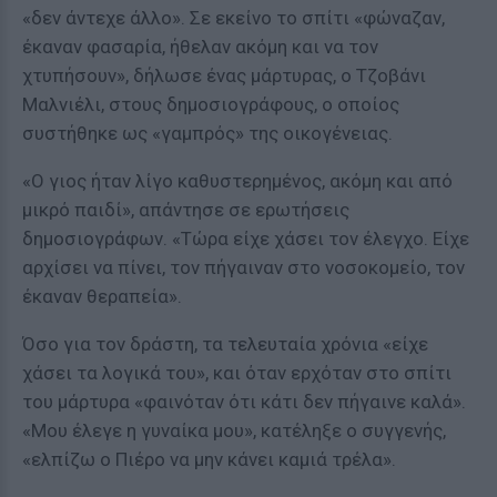
«δεν άντεχε άλλο». Σε εκείνο το σπίτι «φώναζαν,
έκαναν φασαρία, ήθελαν ακόμη και να τον
χτυπήσουν», δήλωσε ένας μάρτυρας, ο Τζοβάνι
Μαλνιέλι, στους δημοσιογράφους, ο οποίος
συστήθηκε ως «γαμπρός» της οικογένειας.
«Ο γιος ήταν λίγο καθυστερημένος, ακόμη και από
μικρό παιδί», απάντησε σε ερωτήσεις
δημοσιογράφων. «Τώρα είχε χάσει τον έλεγχο. Είχε
αρχίσει να πίνει, τον πήγαιναν στο νοσοκομείο, τον
έκαναν θεραπεία».
Όσο για τον δράστη, τα τελευταία χρόνια «είχε
χάσει τα λογικά του», και όταν ερχόταν στο σπίτι
του μάρτυρα «φαινόταν ότι κάτι δεν πήγαινε καλά».
«Μου έλεγε η γυναίκα μου», κατέληξε ο συγγενής,
«ελπίζω ο Πιέρο να μην κάνει καμιά τρέλα».