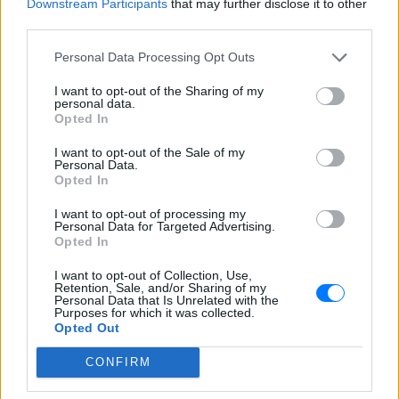
Downstream Participants
that may further disclose it to other
και μάθετε πρώτοι
τα πιο hot νέα
.
third parties.
Για ακόμη περισσότερα
νέα
, μπείτε στην
ροή
Personal Data Processing Opt Outs
ειδήσεων
του E-Daily.gr
I want to opt-out of the Sharing of my
personal data.
Ακολουθήστε το E-Radio.gr και στο Instagram
Opted In
ΔΙΑΦΗΜΙΣΗ
I want to opt-out of the Sale of my
Personal Data.
Opted In
I want to opt-out of processing my
Personal Data for Targeted Advertising.
Opted In
I want to opt-out of Collection, Use,
Retention, Sale, and/or Sharing of my
Personal Data that Is Unrelated with the
Purposes for which it was collected.
Opted Out
CONFIRM