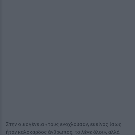
Στην οικογένεια «τους ενοχλούσαν, εκείνος ίσως
ήταν καλόκαρδος άνθρωπος, το λένε όλοι», αλλά