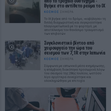
από το τροχαίο δυστύχημα ‑
Βγήκε στο αντίθετο ρεύμα το ΙΧ
ΚΌΣΜΟΣ
ΣΉΜΕΡΑ
Το ΙΧ βγήκε από το δρόμο, «καβάλησε» τη
διπλή διαχωριστική και συγκρούστηκε
πλαγιομετωπικά με το φορτηγό, με
αποτέλεσμα τον θανάσιμο τραυματισμό
των επιβατών
Συγκλονιστικό βίντεο από
χειρουργείο την ώρα του
σεισμού των 7,1R στην Ιαπωνία
ΚΌΣΜΟΣ
ΣΉΜΕΡΑ
Σύμφωνα με ιαπωνικά μέσα ενημέρωσης,
η επέμβαση διακόπηκε προσωρινά λόγω
του σεισμού της 28ης Ιουλίου, ωστόσο
λίγο αργότερα συνεχίστηκε και
ολοκληρώθηκε με επιτυχία