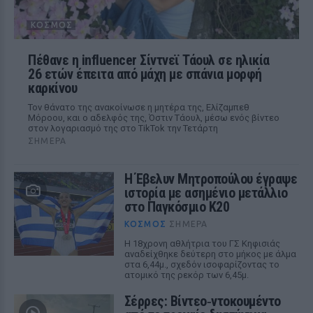
ΚΌΣΜΟΣ
Πέθανε η influencer Σίντνεϊ Τάουλ σε ηλικία
26 ετών έπειτα από μάχη με σπάνια μορφή
καρκίνου
Τον θάνατο της ανακοίνωσε η μητέρα της, Ελίζαμπεθ
Μόροου, και ο αδελφός της, Όστιν Τάουλ, μέσω ενός βίντεο
στον λογαριασμό της στο TikTok την Τετάρτη
ΣΉΜΕΡΑ
Η Έβελυν Μητροπούλου έγραψε
ιστορία με ασημένιο μετάλλιο
στο Παγκόσμιο Κ20
ΚΌΣΜΟΣ
ΣΉΜΕΡΑ
Η 18χρονη αθλήτρια του ΓΣ Κηφισιάς
αναδείχθηκε δεύτερη στο μήκος με άλμα
στα 6,44μ., σχεδόν ισοφαρίζοντας το
ατομικό της ρεκόρ των 6,45μ.
Σέρρες: Βίντεο‑ντοκουμέντο