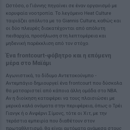
Ωστόσο, ο Γιάννης πηγαίνει σε έναν οργανισμό με
κορυφαία νοοτροπία. Το λεγόμενο Heat Culture
ταιριάζει απόλυτα με το Giannis Culture, καθώς και
οι δύο πλευρές διακατέχονται από απόλυτη
πειθαρχία, προσήλωση στη λεπτομέρεια και
μηδενική παρέκκλιση από τον στόχο.
Ένα frontcourt-φόβητρο και η επόμενη
μέρα στο Μαϊάμι
Αγωνιστικά, το δίδυμο Αντετοκούνμπο -
Αντεμπάγιο δημιουργεί ένα frontcourt που δύσκολα
θα ματσαριστεί από κάποια άλλη ομάδα στο NBA.
Αν η διοίκηση καταφέρει να τους πλαισιώσει με
μερικά καλά ονόματα στην περιφέρεια, όπως ο Τρέι
Γιανγκ ή ο Ανφέρνι Σίμονς, τότε οι Χιτ, με την
τεράστια εμπειρία που διαθέτουν στον
πρωταθλητισμό, θα είναι αυτόματα ανάμεσα στους