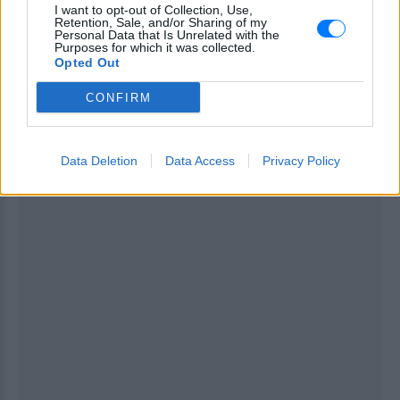
του Γιάννη Αντετοκούνμπο
I want to opt-out of Collection, Use,
στους Χιτ: «Μου φτιάξατε τη
Retention, Sale, and/or Sharing of my
Personal Data that Is Unrelated with the
μέρα», δείτε βίντεο
Purposes for which it was collected.
Opted Out
ΠΡΙΝ 6 ΕΒΔΟΜΆΔΕΣ
CONFIRM
ΔΙΑΦΗΜΙΣΗ
Data Deletion
Data Access
Privacy Policy