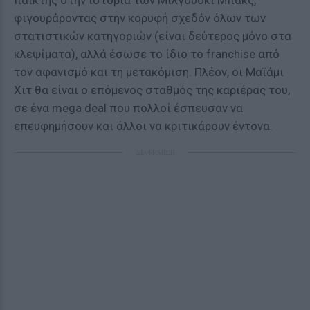
παίκτης στην ιστορία των Μιλγουόκι Μπακς,
φιγουράροντας στην κορυφή σχεδόν όλων των
στατιστικών κατηγοριών (είναι δεύτερος μόνο στα
κλεψίματα), αλλά έσωσε το ίδιο το franchise από
τον αφανισμό και τη μετακόμιση. Πλέον, οι Μαϊάμι
Χιτ θα είναι ο επόμενος σταθμός της καριέρας του,
σε ένα mega deal που πολλοί έσπευσαν να
επευφημήσουν και άλλοι να κριτικάρουν έντονα.
ΔΙΑΦΗΜΙΣΗ