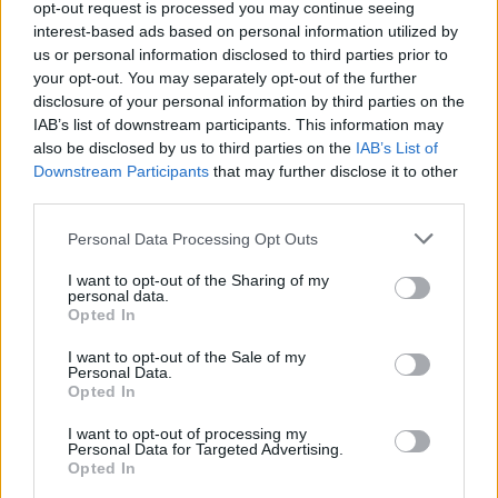
opt-out request is processed you may continue seeing
μην ξέρουμε αν «θα δέσει το γλυκό» μέχρι την
interest-based ads based on personal information utilized by
κατάκτηση του πρωταθλήματος, αλλά τόσο ο
us or personal information disclosed to third parties prior to
Γιάννης όσο και οι Χιτ πήραν ακριβώς αυτό που
your opt-out. You may separately opt-out of the further
ήθελαν. Ο Γιάννης πήγε σε μια ομάδα που θα
disclosure of your personal information by third parties on the
IAB’s list of downstream participants. This information may
πρωταγωνιστεί και οι Heat πήραν έναν παίκτη που
also be disclosed by us to third parties on the
IAB’s List of
μπορεί να τους βοηθήσει όσο λίγοι μπορούν να το
Downstream Participants
that may further disclose it to other
κάνουν.
third parties.
ΔΙΑΒΑΣΤΕ ΑΚΟΜΗ
Personal Data Processing Opt Outs
I want to opt-out of the Sharing of my
Πριν το απόλυτο σοκ στο NBA
personal data.
με τη μεταγραφή στους Χιτ, ο
Opted In
Γιάννης Αντετοκούνμπο
συγκίνησε το πανελλήνιο
I want to opt-out of the Sale of my
Personal Data.
ΑΘΛΗΤΙΣΜΌΣ
ΠΡΙΝ 6 ΕΒΔΟΜΆΔΕΣ
Opted In
I want to opt-out of processing my
Personal Data for Targeted Advertising.
«Τρελάθηκε» η Σερένα
Opted In
Γουίλιαμς με την μετακίνηση