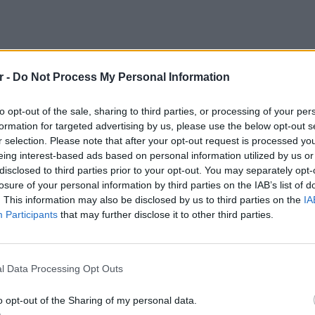
r -
Do Not Process My Personal Information
to opt-out of the sale, sharing to third parties, or processing of your per
formation for targeted advertising by us, please use the below opt-out s
r selection. Please note that after your opt-out request is processed y
ο πρόεδρος της τουρκικής ομοσπονδίας
eing interest-based ads based on personal information utilized by us or
ευσε τους φιλάθλους, ζητώντας συγγνώμη
disclosed to third parties prior to your opt-out. You may separately opt-
losure of your personal information by third parties on the IAB’s list of
ια αγωνιστική ανάκαμψη στο μέλλον,
. This information may also be disclosed by us to third parties on the
IA
μπιστοσύνη του στο τεχνικό επιτελείο.
Participants
that may further disclose it to other third parties.
αγώνα με την
Παραγουάη
έχει λάβει
ΕΙΔΗΣΕΙ
Ιταλία:
πίκεντρο βρίσκεται ένα επεισόδιο με τον
υψηλότ
l Data Processing Opt Outs
ηλεκτρονικό του ρολόι κατά τη διάρκεια
ο. Το ρολόι βρέθηκε από τον ποδοσφαιριστή
o opt-out of the Sharing of my personal data.
ο σήκωσε από το έδαφος και το φόρεσε