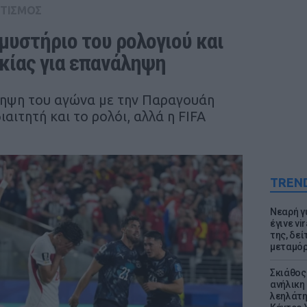
ΤΙΣΜΟΣ
μυστήριο του ρολογιού και 
ρκίας για επανάληψη
ληψη του αγώνα με την Παραγουάη
αιτητή και το ρολόι, αλλά η FIFA
TREN
Νεαρή γ
έγινε vi
της, δε
μεταμό
Σκιάθος:
ανήλικη 
λεηλάτη