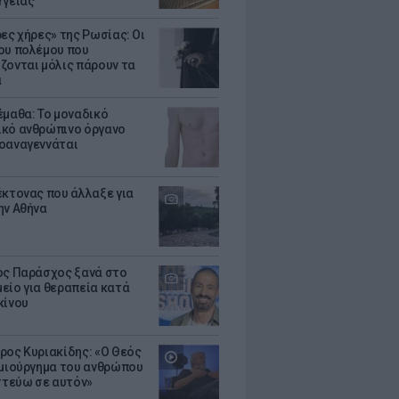
Υγείας
ρες χήρες» της Ρωσίας: Οι
ου πολέμου που
ζονται μόλις πάρουν τα
α
έμαθα: Το μοναδικό
κό ανθρώπινο όργανο
οαναγεννάται
έκτονας που άλλαξε για
ην Αθήνα
ος Παράσχος ξανά στο
είο για θεραπεία κατά
κίνου
ρος Κυριακίδης: «Ο Θεός
ημιούργημα του ανθρώπου
ιστεύω σε αυτόν»