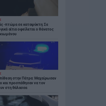
Σ
ς -πτώμα σε καταψύκτη: Σε
γικά αίτια οφείλεται ο θάνατος
ικιωμένου
Σ
επίθεση στην Πάτρα: Μαχαίρωσαν
ο και προσπάθησαν να τον
υν στη θάλασσα