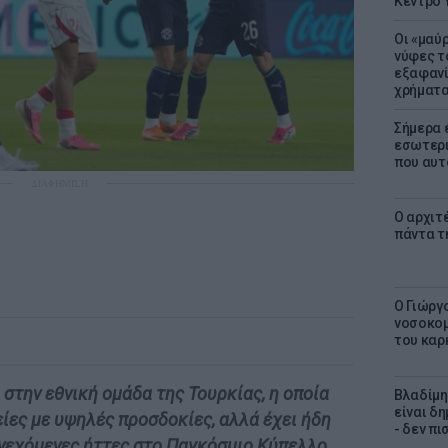
Κέντρο 
Οι «μαύ
νύφες τ
εξαφανί
χρήματ
Σήμερα 
εσωτερι
που αυτ
ΔΙΑΦΗΜΙΣΗ
Ο αρχιτ
πάντα τ
O Γιώργ
νοσοκομ
του καρ
 στην εθνική ομάδα της Τουρκίας, η οποία
Βλαδίμη
είναι δ
ίες με υψηλές προσδοκίες, αλλά έχει ήδη
- δεν π
νεχόμενες ήττες στο Παγκόσμιο Κύπελλο.