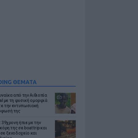
DING ΘΕΜΑΤΑ
υναίκα από την Αιθιοπία
ral με τη φυσική ομορφιά
ίτε την εντυπωσιακή
ρφωσή της
 39χρονη ήπιε με την
κόρη της σε boat trip και
σε ξενοδοχείο και