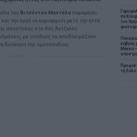
Γαρυφαλ
μάδα του
Βιτσέντσο Μοντέλα
παραμένει
σε Κουφ
 και την οργή να κυριαρχούν μετά την ήττα
τον Χρή
φωτογρ
της αποστολής στο Λος Άντζελες
ιδράσεις, με οπαδούς να αποδοκιμάζουν
Παναγία
καβγάς 
τη διοίκηση της ομοσπονδίας.
Μέκκα –
απόστρ
ΔΙΑΦΗΜΙΣΗ
Προφυλα
τη δολο