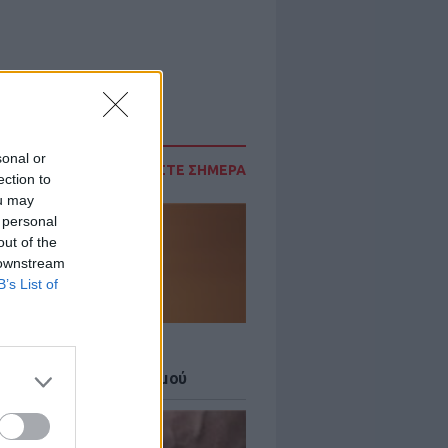
sonal or
ΔΙΑΒΑΣΤΕ ΣΗΜΕΡΑ
ection to
ou may
 personal
out of the
 downstream
B’s List of
Σ
 27 μεγάλες πόλεις στο
ερο επίπεδο συναγερμού