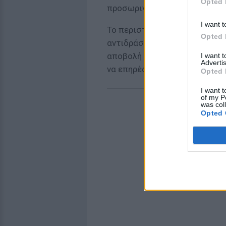
Opted 
προσωρινά πριν το επιστρέψε
I want t
Το περιστατικό έγινε γρήγορα 
Opted 
αντιδράσεις, καθώς υποστηρί
αποβολή παίκτη που είχε ήδη 
I want 
Advertis
να επηρέασε την εξέλιξη του 
Opted 
I want t
of my P
was col
Opted 