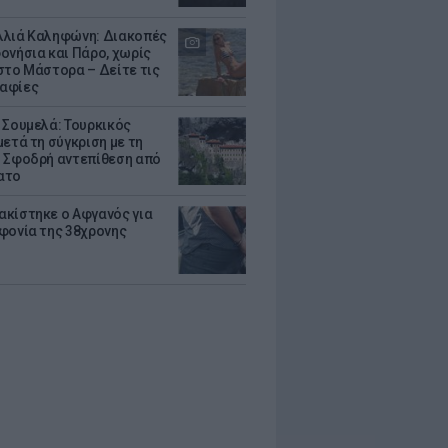
λιά Καληφώνη: Διακοπές
ονήσια και Πάρο, χωρίς
στο Μάστορα – Δείτε τις
αφίες
 Σουμελά: Τουρκικός
μετά τη σύγκριση με τη
 Σφοδρή αντεπίθεση από
ατο
κίστηκε ο Αφγανός για
φονία της 38χρονης