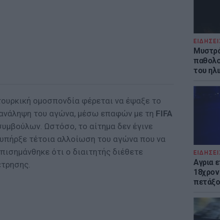
ΕΙΔΗΣΕΙ
Μυστρά
παθολο
του ηλ
τουρκική ομοσπονδία φέρεται να έψαξε το
πανάληψη του αγώνα, μέσω επαφών με τη
FIFA
συμβούλων. Ωστόσο, το αίτημα δεν έγινε
 υπήρξε τέτοια αλλοίωση του αγώνα που να
πισημάνθηκε ότι ο διαιτητής διέθετε
ΕΙΔΗΣΕΙ
Αγρια 
έτρησης.
18χρον
πετάξο