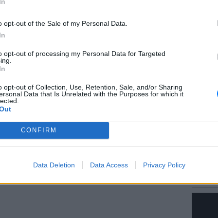
In
ι.
o opt-out of the Sale of my Personal Data.
viral, όμως στην
Τουρκία
προκάλεσε έντονες
In
χθηκε ότι η φάση έπρεπε να οδηγήσει σε
LIFESTY
δεχθεί κίτρινη κάρτα, γεγονός που ενδέχεται
to opt-out of processing my Personal Data for Targeted
Τους ε
ing.
αγώνα.
στο Πα
In
έκανε 
ΔΙΑΦΗΜΙΣΗ
o opt-out of Collection, Use, Retention, Sale, and/or Sharing
ersonal Data that Is Unrelated with the Purposes for which it
lected.
Out
CONFIRM
ΕΙΔΗΣΕΙ
Data Deletion
Data Access
Privacy Policy
Δεκαπε
εργασία