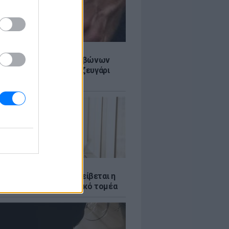
LE
ίδαν με δαχτυλίδι αρραβώνων
ρίσι - Μήπως διάσημο ζευγάρι
το επόμενο βήμα;
Σ
νταύγουστος: Πώς αμείβεται η
 την αργία στον ιδιωτικό τομέα