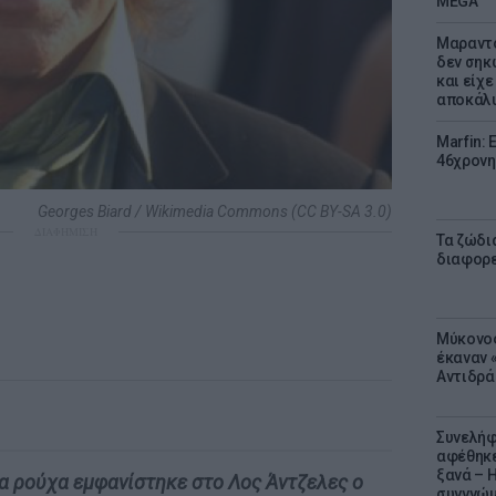
MEGA
Μαραντό
δεν σηκ
και είχε
αποκάλυ
Marfin: 
46χρονη
Georges Biard / Wikimedia Commons (CC BY-SA 3.0)
ΔΙΑΦΗΜΙΣΗ
Τα ζώδια
διαφορ
Μύκονος
έκαναν «
Αντιδρά
Συνελήφ
αφέθηκε
ξανά – 
α ρούχα εμφανίστηκε στο Λος Άντζελες ο
συγγνώ