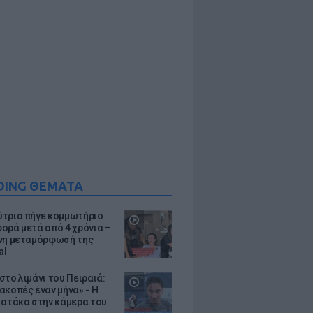
DING ΘΕΜΑΤΑ
τρια πήγε κομμωτήριο
ορά μετά από 4 χρόνια –
νη μεταμόρφωσή της
al
στο λιμάνι του Πειραιά:
ακοπές έναν μήνα» - Η
 ατάκα στην κάμερα του