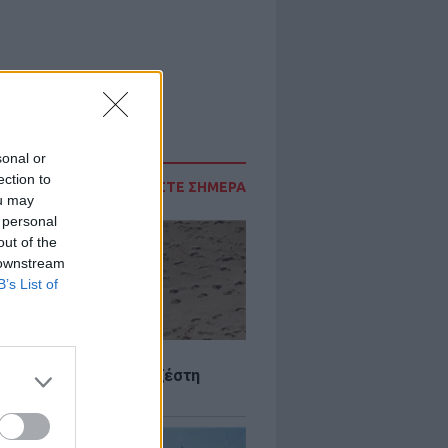
sonal or
ection to
ΔΙΑΒΑΣΤΕ ΣΗΜΕΡΑ
ou may
 personal
out of the
 downstream
B’s List of
Σ
 Πού θα «χτυπήσει» η ζέστη