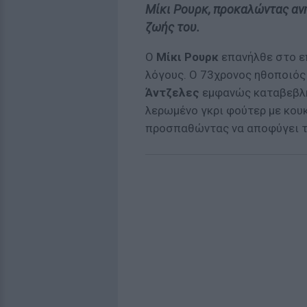
Μίκι Ρουρκ, προκαλώντας ανη
ζωής του.
Ο
Μίκι Ρουρκ
επανήλθε στο ε
λόγους. Ο 73χρονος ηθοποιός
Άντζελες
εμφανώς καταβεβλη
λερωμένο γκρι φούτερ με κου
προσπαθώντας να αποφύγει τ