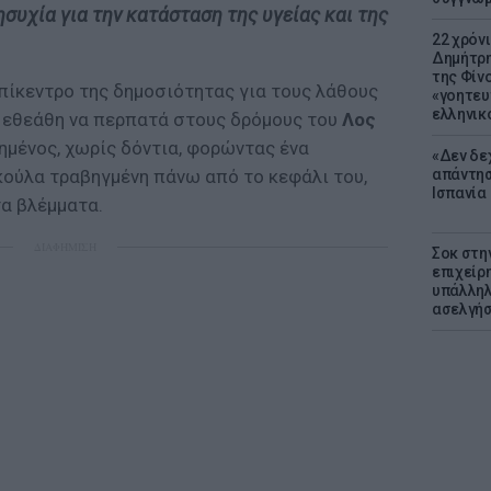
συχία για την κατάσταση της υγείας και της
22 χρόν
Δημήτρη
της Φίνο
πίκεντρο της δημοσιότητας για τους λάθους
«γοητευ
ελληνικ
 εθεάθη να περπατά στους δρόμους του
Λος
μένος, χωρίς δόντια, φορώντας ένα
«Δεν δε
απάντησ
κούλα τραβηγμένη πάνω από το κεφάλι του,
Ισπανία
α βλέμματα.
ΔΙΑΦΗΜΙΣΗ
Σοκ στη
επιχείρ
υπάλληλ
ασελγήσ