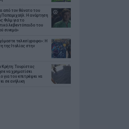
ια από τον θάνατο του
 Παπαμιχαήλ: Η ανάρτηση
ς Φιλμ για το
τικό λεβεντόπαιδο του
ού σινεμά»
χόμαστε τελεσίγραφα»: Η
η της Ιταλίας στην
ν Κρήτη: Τουρίστας
ησε να χρηματίσει
ο για του επιτρέψει να
ει σε ανήλικη