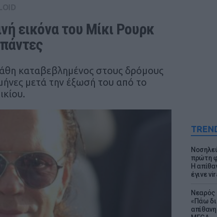
LOID
ινή εικόνα του Μίκι Ρουρκ 
 πάντες
εάθη καταβεβλημένος στους δρόμους
 μήνες μετά την έξωσή του από το
ικίου.
TREN
Νοσηλεύ
πρώτη φ
Η απίθα
έγινε vir
Νεαρός 
«Πάω δι
απίθανη