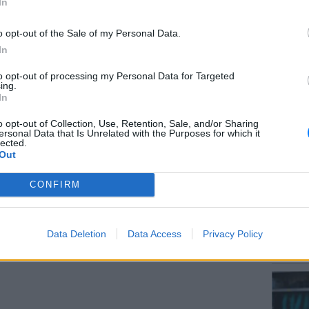
In
στήριο του Λος Άντζελες εξέδωσε ερήμην
Έρικ Τ. Γκόλντι
, παραχωρώντας του την
o opt-out of the Sale of my Personal Data.
In
αι ακυρώνοντας το υπόλοιπο της μισθωτικής
to opt-out of processing my Personal Data for Targeted
ΕΙΔΗΣΕΙ
ing.
Αύγουσ
In
ν ειδοποίηση έξωσης εντός του χρονικού
56.000 
μοθεσία της
Καλιφόρνιας
, γεγονός που
o opt-out of Collection, Use, Retention, Sale, and/or Sharing
ersonal Data that Is Unrelated with the Purposes for which it
ση της απόφασης. Η απόφαση αφορούσε
lected.
ής του ακινήτου και όχι τις οικονομικές
Out
τη σύμβαση ενοικίασης.
CONFIRM
ΔΙΑΦΗΜΙΣΗ
LIFESTY
Data Deletion
Data Access
Privacy Policy
Μαρίνα
λαγοκέ