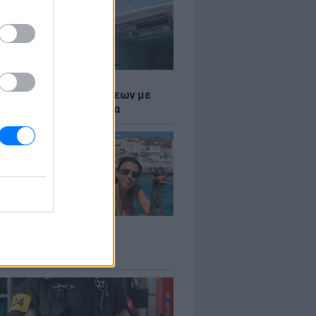
Σ
τος: Ρεκόρ Αναχωρήσεων με
Ταξιδιώτες στα Λιμάνια
LE
 Βερνίκου: Πόζαρε με
φαλο στο χέρι