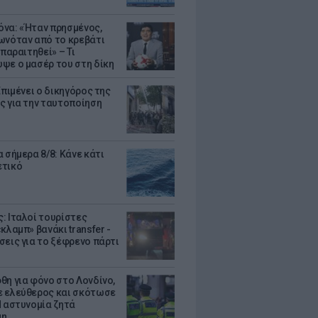
να: «Ήταν πρησμένος,
ωνόταν από το κρεβάτι
 παραιτηθεί» – Τι
ψε ο μασέρ του στη δίκη
Επιμένει ο δικηγόρος της
ς για την ταυτοποίηση
 σήμερα 8/8: Κάνε κάτι
ετικό
: Ιταλοί τουρίστες
κλαμπ» βανάκι transfer -
σεις για το ξέφρενο πάρτι
θη για φόνο στο Λονδίνο,
 ελεύθερος και σκότωσε
Η αστυνομία ζητά
μη