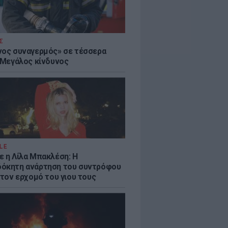
Σ
νος συναγερμός» σε τέσσερα
- Μεγάλος κίνδυνος
LE
ε η Λίλα Μπακλέση: Η
όκητη ανάρτηση του συντρόφου
 τον ερχομό του γιου τους