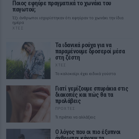
Ποιος εφηύρε πραγματικά το χωνάκι του
παγωτού;
Έξι άνθρωποι ισχυρίστηκαν ότι εφηύραν το χωνάκι την ίδια
ημέρα
ΧΤΕΣ
Τα ιδανικά ρούχα για να
παραμένουμε δροσεροί μέσα
στη ζέστη
ΧΤΕΣ
To καλοκαίρι έχει ειδικά γούστα
Γιατί γεμίζουμε σπυράκια στις
διακοπές και πώς θα τα
προλάβεις
ΠΡΟΧΤΈΣ
Τι πρέπει να αλλάξεις
Ο λόγος που οι πιο έξυπνοι
άνθρωποι κάνουν τα