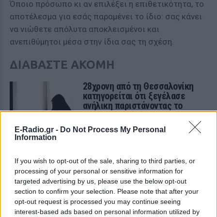
Όποιο πρόσωπο κι αν επιλέξει η επιθετικότητα, το
αποτέλεσμα για εσάς παραμένει το ίδιο: σας κάνει
να νιώθετε απόλυτα αποκλεισμένοι και
ανεπιθύμητοι μέσα στην ίδια σας τη σχέση.
ΔΙΑΒΑΣΤΕ ΑΚΟΜΗ
28χρονη από τη Θεσσαλονίκη
κατηγορείται ότι ξεγέλασε
ανήλικη παριστάνοντας το
αγόρι και έκανε ερωτική
σχέση μαζί της
E-Radio.gr -
Do Not Process My Personal
Information
ΕΛΛΆΔΑ
ΠΡΙΝ 6 ΕΒΔΟΜΆΔΕΣ
If you wish to opt-out of the sale, sharing to third parties, or
Αλίσα Λέμαν: Είπε το «ναι»
processing of your personal or sensitive information for
στην πρόταση γάμου του νέου
targeted advertising by us, please use the below opt-out
της συντρόφου μετά από έναν
section to confirm your selection. Please note that after your
θυελλώδη έρωτα έξι μηνών
opt-out request is processed you may continue seeing
ΠΡΙΝ 6 ΕΒΔΟΜΆΔΕΣ
interest-based ads based on personal information utilized by