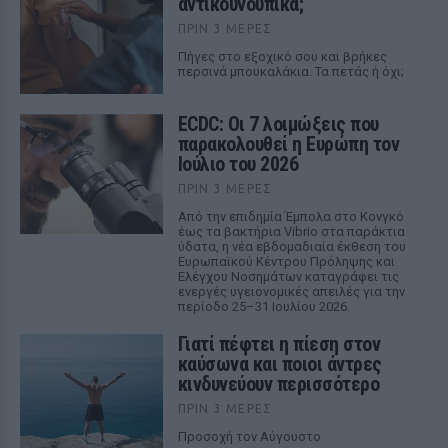
αντικουνουπικά;
ΠΡΙΝ 3 ΜΈΡΕΣ
Πήγες στο εξοχικό σου και βρήκες
περσινά μπουκαλάκια. Τα πετάς ή όχι;
ECDC: Οι 7 λοιμώξεις που
παρακολουθεί η Ευρώπη τον
Ιούλιο του 2026
ΠΡΙΝ 3 ΜΈΡΕΣ
Από την επιδημία Έμπολα στο Κονγκό
έως τα βακτήρια Vibrio στα παράκτια
ύδατα, η νέα εβδομαδιαία έκθεση του
Ευρωπαϊκού Κέντρου Πρόληψης και
Ελέγχου Νοσημάτων καταγράφει τις
ενεργές υγειονομικές απειλές για την
περίοδο 25–31 Ιουλίου 2026.
Γιατί πέφτει η πίεση στον
καύσωνα και ποιοι άντρες
κινδυνεύουν περισσότερο
ΠΡΙΝ 3 ΜΈΡΕΣ
Προσοχή τον Αύγουστο