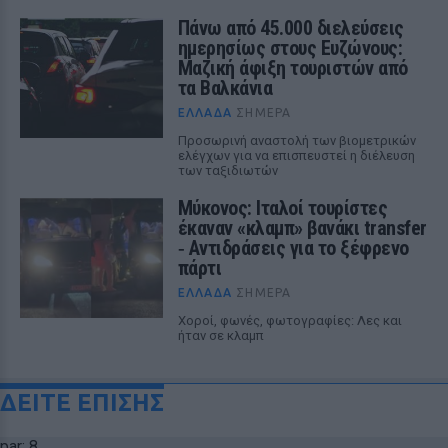
Πάνω από 45.000 διελεύσεις
ημερησίως στους Ευζώνους:
Μαζική άφιξη τουριστών από
τα Βαλκάνια
ΕΛΛΆΔΑ
ΣΉΜΕΡΑ
Προσωρινή αναστολή των βιομετρικών
ελέγχων για να επισπευστεί η διέλευση
των ταξιδιωτών
Μύκονος: Ιταλοί τουρίστες
έκαναν «κλαμπ» βανάκι transfer
‑ Αντιδράσεις για το ξέφρενο
πάρτι
ΕΛΛΆΔΑ
ΣΉΜΕΡΑ
Χοροί, φωνές, φωτογραφίες: Λες και
ήταν σε κλαμπ
ΔΕΙΤΕ ΕΠΙΣΗΣ
par: 8