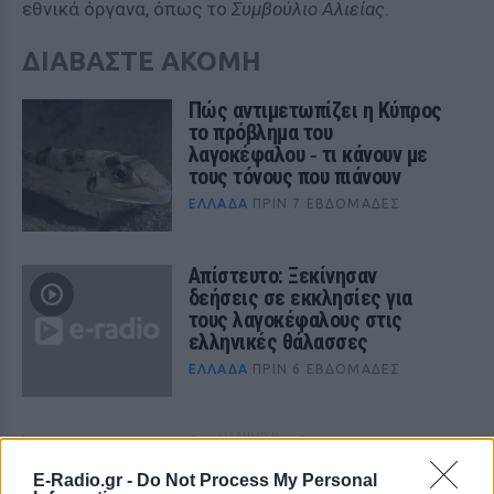
εθνικά όργανα, όπως το
Συμβούλιο Αλιείας
.
ΔΙΑΒΑΣΤΕ ΑΚΟΜΗ
Πώς αντιμετωπίζει η Κύπρος
το πρόβλημα του
λαγοκέφαλου ‑ τι κάνουν με
τους τόνους που πιάνουν
ΕΛΛΆΔΑ
ΠΡΙΝ 7 ΕΒΔΟΜΆΔΕΣ
Απίστευτο: Ξεκίνησαν
δεήσεις σε εκκλησίες για
τους λαγοκέφαλους στις
ελληνικές θάλασσες
ΕΛΛΆΔΑ
ΠΡΙΝ 6 ΕΒΔΟΜΆΔΕΣ
ΔΙΑΦΗΜΙΣΗ
E-Radio.gr -
Do Not Process My Personal