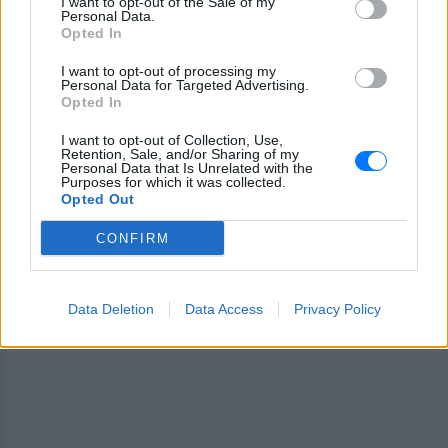
I want to opt-out of the Sale of my
Personal Data.
Για ακόμη περισσότερα
νέα
, μπείτε στην
ροή
Opted In
ειδήσεων
του E-Daily.gr
I want to opt-out of processing my
Personal Data for Targeted Advertising.
Ακολουθήστε το E-Radio.gr και στο Instagram
Opted In
ΔΙΑΦΗΜΙΣΗ
I want to opt-out of Collection, Use,
Retention, Sale, and/or Sharing of my
Personal Data that Is Unrelated with the
Purposes for which it was collected.
Opted Out
CONFIRM
Data Deletion
Data Access
Privacy Policy