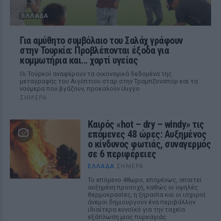
ΕΛΛΆΔΑ
Για αμύθητο συμβόλαιο του Σαλάχ γράφουν
στην Τουρκία: Προβλέπονται έξοδα για
κομμωτήρια και... χαρτί υγείας
Οι Τούρκοί αναφέρουν τα οικονομικά δεδομένα της
μεταγραφής του Αιγύπτιου σταρ στην Τραμπζονσπόρ και τα
νούμερα που βγάζουν, προκαλούν ίλιγγο
ΣΉΜΕΡΑ
Καιρός «hot – dry – windy» τις
επόμενες 48 ώρες: Αυξημένος
ο κίνδυνος φωτιάς, συναγερμός
σε 6 περιφέρειες
ΕΛΛΆΔΑ
ΣΉΜΕΡΑ
Το επόμενο 48ωρο, επομένως, απαιτεί
αυξημένη προσοχή, καθώς οι υψηλές
θερμοκρασίες, η ξηρασία και οι ισχυροί
άνεμοι δημιουργούν ένα περιβάλλον
ιδιαίτερα ευνοϊκό για την ταχεία
εξάπλωση μιας πυρκαγιάς