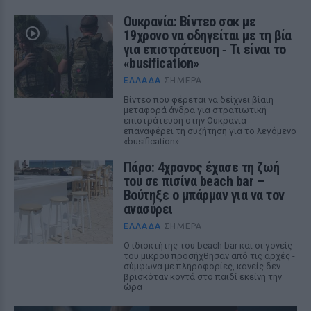
Ουκρανία: Βίντεο σοκ με
19χρονο να οδηγείται με τη βία
για επιστράτευση ‑ Τι είναι το
«busification»
ΕΛΛΆΔΑ
ΣΉΜΕΡΑ
Βίντεο που φέρεται να δείχνει βίαιη
μεταφορά άνδρα για στρατιωτική
επιστράτευση στην Ουκρανία
επαναφέρει τη συζήτηση για το λεγόμενο
«busification».
Πάρο: 4χρονος έχασε τη ζωή
του σε πισίνα beach bar –
Βούτηξε ο μπάρμαν για να τον
ανασύρει
ΕΛΛΆΔΑ
ΣΉΜΕΡΑ
Ο ιδιοκτήτης του beach bar και οι γονείς
του μικρού προσήχθησαν από τις αρχές -
σύμφωνα με πληροφορίες, κανείς δεν
βρισκόταν κοντά στο παιδί εκείνη την
ώρα