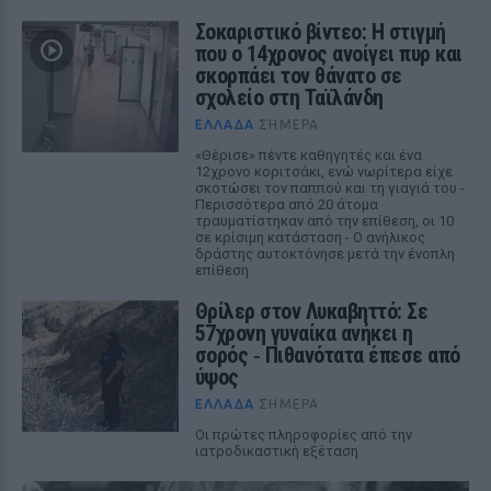
Σοκαριστικό βίντεο: Η στιγμή
που ο 14χρονος ανοίγει πυρ και
σκορπάει τον θάνατο σε
σχολείο στη Ταϊλάνδη
ΕΛΛΆΔΑ
ΣΉΜΕΡΑ
«Θέρισε» πέντε καθηγητές και ένα
12χρονο κοριτσάκι, ενώ νωρίτερα είχε
σκοτώσει τον παππού και τη γιαγιά του -
Περισσότερα από 20 άτομα
τραυματίστηκαν από την επίθεση, οι 10
σε κρίσιμη κατάσταση - Ο ανήλικος
δράστης αυτοκτόνησε μετά την ένοπλη
επίθεση
Θρίλερ στον Λυκαβηττό: Σε
57χρονη γυναίκα ανήκει η
σορός ‑ Πιθανότατα έπεσε από
ύψος
ΕΛΛΆΔΑ
ΣΉΜΕΡΑ
Οι πρώτες πληροφορίες από την
ιατροδικαστική εξέταση