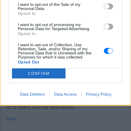
I want to opt-out of the Sale of my
Ρωσία βρίσκεται κοντά στην κατάληψη της πόλης
Personal Data.
Κοστιαντίνιβκα στην ανατολική Ουκρανία
Opted In
(σημαντικό προπύργιο του Κιέβου), στο πλαίσιο της
I want to opt-out of processing my
προσπάθειας για έλεγχο του Ντονμπάς.
Personal Data for Targeted Advertising.
Opted In
Πρόσθεσε επίσης ότι πολιτικές δυνάμεις στην
I want to opt-out of Collection, Use,
Ευρώπη που είναι εχθρικές προς τη Ρωσία φαίνεται
Retention, Sale, and/or Sharing of my
Personal Data that Is Unrelated with the
να παραμερίζονται από πιο «ρεαλιστικές»
Purposes for which it was collected.
Opted Out
πολιτικές δυνάμεις.
CONFIRM
«Εκείνοι που θέλουν να αποκαταστήσουν
φυσιολογικές σχέσεις μαζί μας, να σταματήσουν
αυτή την ατελείωτη προσπάθεια στρατηγικής
Data Deletion
Data Access
Privacy Policy
ήττας της Ρωσίας, ενισχύονται», είπε ο Πούτιν.
«Στο τέλος όλα θα πάνε καλά».
[ΠΗΓΗ]