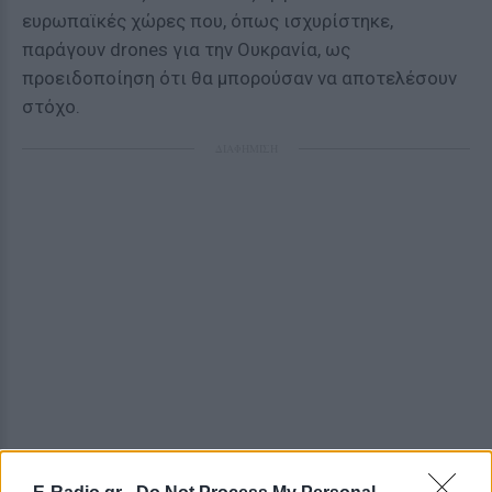
ευρωπαϊκές χώρες που, όπως ισχυρίστηκε,
παράγουν drones για την Ουκρανία, ως
προειδοποίηση ότι θα μπορούσαν να αποτελέσουν
στόχο.
ΔΙΑΦΗΜΙΣΗ