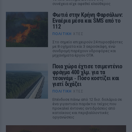
συνέχεια είχε αφεθεί ελεύθερος
Φωτιά στην Κρήνη Φαρσάλων:
Εναέρια μέσα και SMS από το
112
ΠΟΛΙΤΙΚΉ
ΧΤΕΣ
Στο σημείο επιχειρούν 24 πυροσβέστες
με 8 οχήματα και 3 αεροσκάφη, ενώ
συνδρομή παρέχουν υδροφόρες και
μηχανήματα έργου ΟΤΑ.
Ποια χώρα έχτισε τσιμεντένιο
φράγμα 400 χλμ. για τα
τσουνάμι ‑ Πόσο κοστίζει και
γιατί διχάζει
ΠΟΛΙΤΙΚΉ
ΧΤΕΣ
Επένδυσε πάνω από 12 δισ. δολάρια σε
ένα γιγαντιαίο παράκτιο τείχος που
προκαλεί έντονες αντιδράσεις από
κατοίκους και περιβαλλοντικές
οργανώσεις