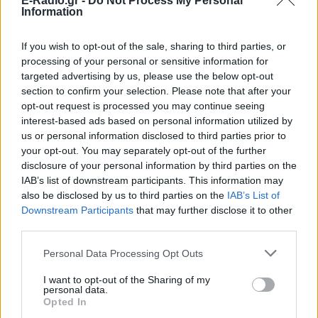
E-Radio.gr -
Do Not Process My Personal
Information
If you wish to opt-out of the sale, sharing to third parties, or
processing of your personal or sensitive information for
targeted advertising by us, please use the below opt-out
section to confirm your selection. Please note that after your
opt-out request is processed you may continue seeing
Το ρωσικό υπουργείο Εξωτερικών είχε επίσης
interest-based ads based on personal information utilized by
προαναγγείλει κλιμάκωση τον περασμένο μήνα,
us or personal information disclosed to third parties prior to
your opt-out. You may separately opt-out of the further
αναφέροντας ότι η Μόσχα σκοπεύει να εξαπολύσει
disclosure of your personal information by third parties on the
«συστηματικά πλήγματα» σε στρατιωτικούς
IAB’s list of downstream participants. This information may
στόχους στο Κίεβο. Ακολούθησαν πιο έντονοι
also be disclosed by us to third parties on the
IAB’s List of
βομβαρδισμοί, μεταξύ των οποίων και πλήγμα που
Downstream Participants
that may further disclose it to other
third parties.
προκάλεσε ζημιές στο μοναστήρι Λάβρας των
Σπηλαίων στο Κίεβο, ηλικίας 1.000 ετών.
Personal Data Processing Opt Outs
Προς το παρόν, ο Πούτιν εμφανίζεται βέβαιος για τη
I want to opt-out of the Sharing of my
personal data.
στρατηγική του. Σε ομιλία του προς αποφοίτους
Opted In
στρατιωτικών σχολών την Τρίτη, δήλωσε ότι η