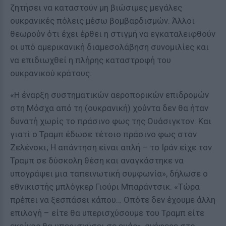
ζητήσει να καταστούν μη βιώσιμες μεγάλες
ουκρανικές πόλεις μέσω βομβαρδισμών. Άλλοι
θεωρούν ότι έχει έρθει η στιγμή να εγκαταλειφθούν
οι υπό αμερικανική διαμεσολάβηση συνομιλίες και
να επιδιωχθεί η πλήρης καταστροφή του
ουκρανικού κράτους.
«Η έναρξη συστηματικών αεροπορικών επιδρομών
στη Μόσχα από τη (ουκρανική) χούντα δεν θα ήταν
δυνατή χωρίς το πράσινο φως της Ουάσιγκτον. Και
γιατί ο Τραμπ έδωσε τέτοιο πράσινο φως στον
Ζελένσκι; Η απάντηση είναι απλή – το Ιράν είχε τον
Τραμπ σε δύσκολη θέση και αναγκάστηκε να
υπογράψει μια ταπεινωτική συμφωνία», δήλωσε ο
εθνικιστής μπλόγκερ Γιούρι Μπαράντσικ. «Τώρα
πρέπει να ξεσπάσει κάπου… Οπότε δεν έχουμε άλλη
επιλογή – είτε θα υπερισχύσουμε του Τραμπ είτε