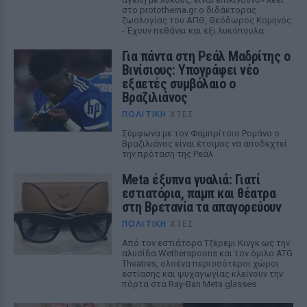
στο protothema.gr ο διδάκτορας
ζωολογίας του ΑΠΘ, Θεόδωρος Κομηνός
- Έχουν πεθάνει και έξι λυκόπουλα
Για πάντα στη Ρεάλ Μαδρίτης ο
Βινίσιους: Υπογράφει νέο
εξαετές συμβόλαιο ο
Βραζιλιάνος
ΠΟΛΙΤΙΚΉ
ΧΤΕΣ
Σύμφωνα με τον Φαμπρίτσιο Ρομάνο ο
Βραζιλιάνος είναι έτοιμος να αποδεχτεί
την πρόταση της Ρεάλ
Meta έξυπνα γυαλιά: Γιατί
εστιατόρια, παμπ και θέατρα
στη Βρετανία τα απαγορεύουν
ΠΟΛΙΤΙΚΉ
ΧΤΕΣ
Από τον εστιάτορα Τζέρεμι Κινγκ ως την
αλυσίδα Wetherspoons και τον όμιλο ATG
Theatres, ολοένα περισσότεροι χώροι
εστίασης και ψυχαγωγίας κλείνουν την
πόρτα στα Ray-Ban Meta glasses.