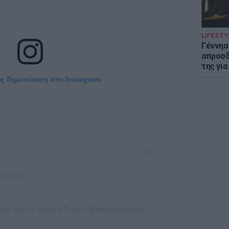
LIFESTY
Γέννησ
απροσδ
της για
τη δημοσίευση στο Instagram.
ηκε από το χρήστη Tennis (@tennischannel)