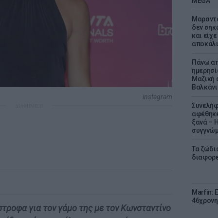
MEGA
Μαραντό
δεν σηκ
και είχε
αποκάλυ
Πάνω απ
ημερησί
Μαζική 
Βαλκάνι
instagram
Συνελήφ
ΔΙΑΦΗΜΙΣΗ
αφέθηκε
ξανά – 
συγγνώ
Τα ζώδια
διαφορ
Marfin: 
46χρονη
τροφα για τον γάμο της με τον Κωνσταντίνο