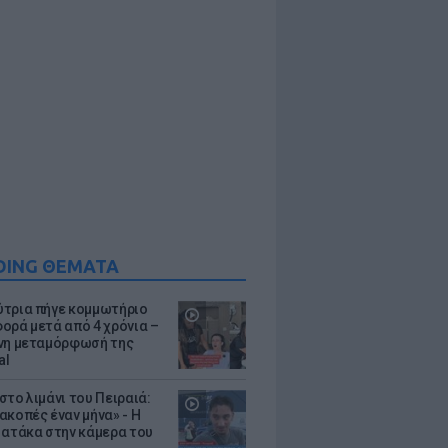
DING ΘΕΜΑΤΑ
τρια πήγε κομμωτήριο
ορά μετά από 4 χρόνια –
νη μεταμόρφωσή της
al
στο λιμάνι του Πειραιά:
ακοπές έναν μήνα» - Η
 ατάκα στην κάμερα του