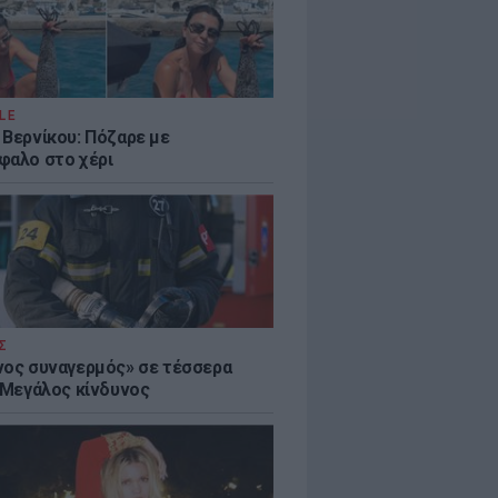
LE
 Βερνίκου: Πόζαρε με
φαλο στο χέρι
Σ
νος συναγερμός» σε τέσσερα
- Μεγάλος κίνδυνος