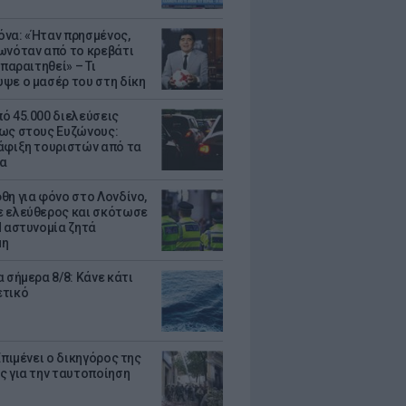
να: «Ήταν πρησμένος,
ωνόταν από το κρεβάτι
 παραιτηθεί» – Τι
ψε ο μασέρ του στη δίκη
ό 45.000 διελεύσεις
ως στους Ευζώνους:
άφιξη τουριστών από τα
α
θη για φόνο στο Λονδίνο,
 ελεύθερος και σκότωσε
Η αστυνομία ζητά
μη
 σήμερα 8/8: Κάνε κάτι
ετικό
Επιμένει ο δικηγόρος της
ς για την ταυτοποίηση