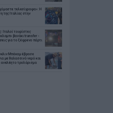
χόμαστε τελεσίγραφα»: Η
η της Ιταλίας στην
: Ιταλοί τουρίστες
κλαμπ» βανάκι transfer -
σεις για το ξέφρενο πάρτι
κλιν Μπέκαμ έβρασε
ια με θαλασσινό νερό και
 ανελέητο τρολάρισμα