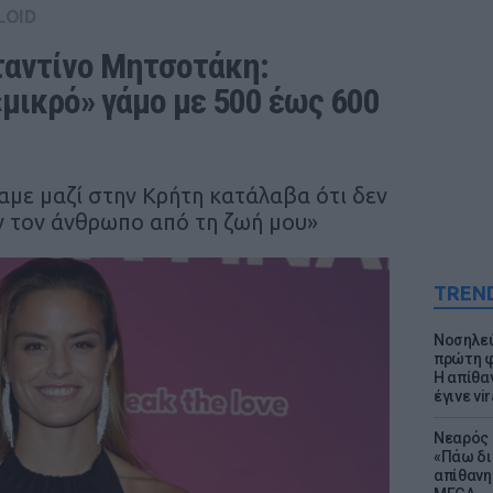
LOID
αντίνο Μητσοτάκη: 
μικρό» γάμο με 500 έως 600 
αμε μαζί στην Κρήτη κατάλαβα ότι δεν
ν τον άνθρωπο από τη ζωή μου»
TREN
Νοσηλεύ
πρώτη φ
Η απίθα
έγινε vir
Νεαρός 
«Πάω δι
απίθανη