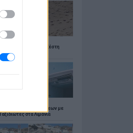
Σ
 Πού θα «χτυπήσει» η ζέστη
Σ
τος: Ρεκόρ Αναχωρήσεων με
Ταξιδιώτες στα Λιμάνια