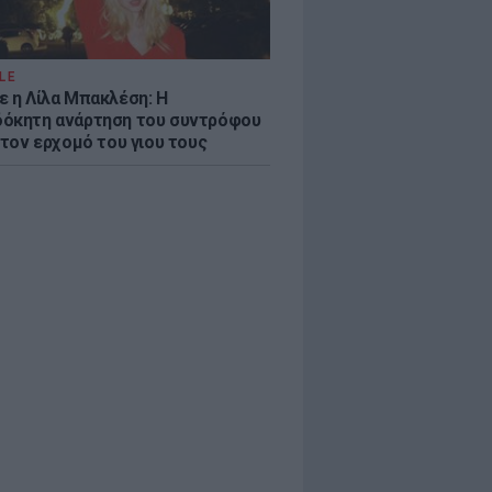
LE
ε η Λίλα Μπακλέση: Η
όκητη ανάρτηση του συντρόφου
 τον ερχομό του γιου τους