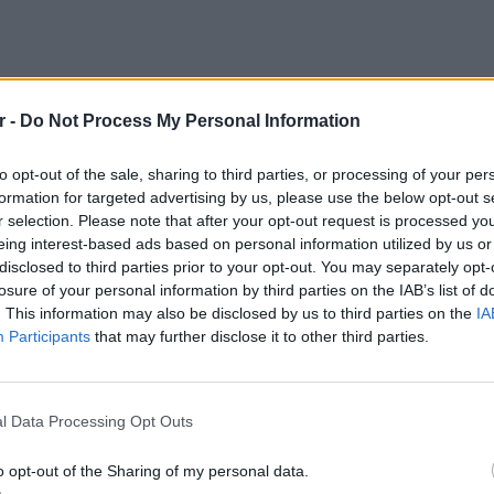
r -
Do Not Process My Personal Information
to opt-out of the sale, sharing to third parties, or processing of your per
formation for targeted advertising by us, please use the below opt-out s
r selection. Please note that after your opt-out request is processed y
ρεις ή τέσσερις μήνες της σχέσης μας
.
eing interest-based ads based on personal information utilized by us or
disclosed to third parties prior to your opt-out. You may separately opt-
 να αγωνίζομαι στο French Open το 2021. Το
losure of your personal information by third parties on the IAB’s list of
ό την αρχή μιας σχέσης είναι πολύ σημαντικό
. This information may also be disclosed by us to third parties on the
IA
ολλές ξεχωριστές στιγμές», ανέφερε.
Participants
that may further disclose it to other third parties.
LIFESTY
 καλοκαίρι που πέρασαν μαζί στην Κρήτη,
22 χρό
ίησε πόσο σημαντικός ήταν για εκείνη.
Παπαμι
l Data Processing Opt Outs
για το
Κρήτη σκέφτηκα πως δεν θέλω να χάσω
ελληνι
o opt-out of the Sharing of my personal data.
τη ζωή μου. Είναι ο μοναδικός. Του είπα