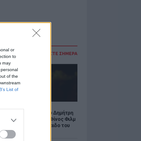
sonal or
ΔΙΑΒΑΣΤΕ ΣΗΜΕΡΑ
ection to
ou may
 personal
out of the
 downstream
B’s List of
LE
νια από τον θάνατο του Δημήτρη
χαήλ: Η ανάρτηση της Φίνος Φιλμ
 «γοητευτικό λεβεντόπαιδο του
κού σινεμά»