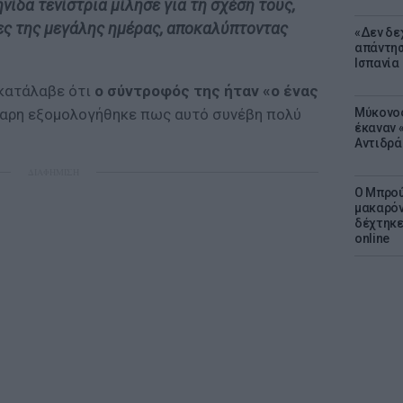
ίδα τενίστρια μίλησε για τη σχέση τους,
ίες της μεγάλης ημέρας, αποκαλύπτοντας
«Δεν δε
απάντησ
Ισπανία
κατάλαβε ότι
ο σύντροφός της ήταν «ο ένας
Μύκονος
καρη εξομολογήθηκε πως αυτό συνέβη πολύ
έκαναν «
Αντιδρά
ΔΙΑΦΗΜΙΣΗ
Ο Μπρού
μακαρόν
δέχτηκε
online