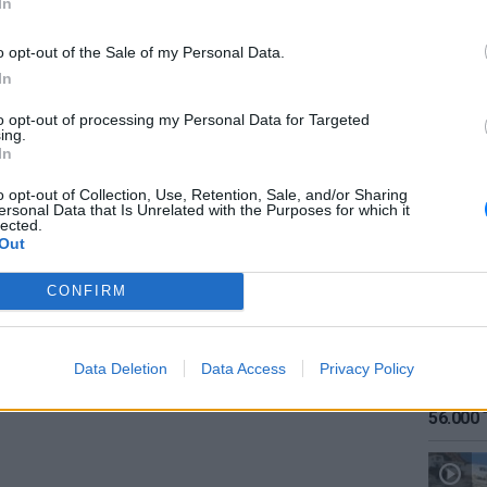
In
ου
από τότε που ξεκινήσαμε επίσημα να
 κάτι διαφορετικό. Όταν ξέρεις, ξέρεις και
o opt-out of the Sale of my Personal Data.
χερή», δήλωσε χαρακτηριστικά.
In
ΔΙΑΦΗΜΙΣΗ
to opt-out of processing my Personal Data for Targeted
ing.
ΕΙΔΗΣΕΙ
In
Καιρός:
σήμερα
o opt-out of Collection, Use, Retention, Sale, and/or Sharing
ersonal Data that Is Unrelated with the Purposes for which it
lected.
Out
CONFIRM
Data Deletion
Data Access
Privacy Policy
ΕΙΔΗΣΕΙ
Αύγουσ
56.000 