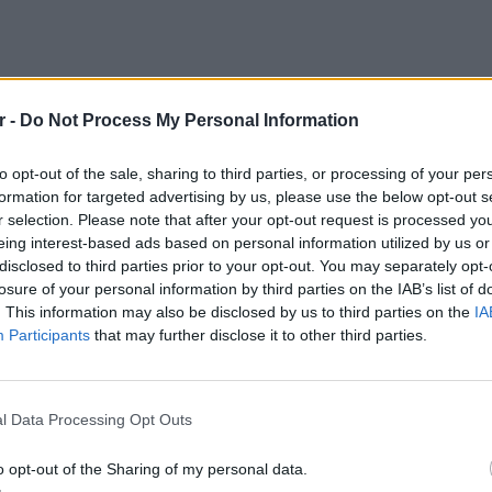
r -
Do Not Process My Personal Information
to opt-out of the sale, sharing to third parties, or processing of your per
formation for targeted advertising by us, please use the below opt-out s
r selection. Please note that after your opt-out request is processed y
ικές πληροφορίες που επίσης
eing interest-based ads based on personal information utilized by us or
disclosed to third parties prior to your opt-out. You may separately opt-
αυτή, η θερμοκρασία ξεπέρασε τους 30°C σε
losure of your personal information by third parties on the IAB’s list of
ρόντος ενεργούς σταθμούς (ποσοστό ~82%).
. This information may also be disclosed by us to third parties on the
IA
αν ίση με 31.5 °C, τιμή σε κανονικά για την
Participants
that may further disclose it to other third parties.
°C χαμηλότερη αυτής της Τετάρτης 01/07
ΕΙΔΗΣΕΙ
Συμφων
l Data Processing Opt Outs
Στην αμ
ευρώ
o opt-out of the Sharing of my personal data.