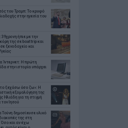
τός του Τραμπ: Το κρυφό
διαδοχής στην ηγεσία του
 39χρονη ήπιε με την
κόρη της σε boat trip και
σε ξενοδοχείο και
Υγείας
ια Ίντερνετ: Η πρώτη
ίδα στην ιστορία υπάρχει
 το ξεχάσω όσο ζω»: Η
ιστική εξομολόγηση της
ς Ηλιάδη για τη στιγμή
 τον Ιησού
α Τούνη δημοσίευσε υλικό
 διακοπές της στη
 Όσο και αν έχω
ι, αυτός είναι ο