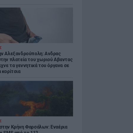
Σ
ην Αλεξανδρούπολη: Ανδρας
στην πλατεία του χωριού Αβαντας
ιχνε τα γεννητικά του όργανα σε
 κορίτσια
Σ
στην Κρήνη Φαρσάλων: Εναέρια
αι SMS από το 112