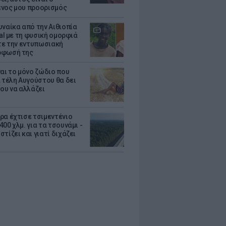
νος μου προορισμός
υναίκα από την Αιθιοπία
ral με τη φυσική ομορφιά
ίτε την εντυπωσιακή
ρφωσή της
ναι το μόνο ζώδιο που
α τέλη Αυγούστου θα δει
του να αλλάζει
ρα έχτισε τσιμεντένιο
00 χλμ. για τα τσουνάμι -
τίζει και γιατί διχάζει