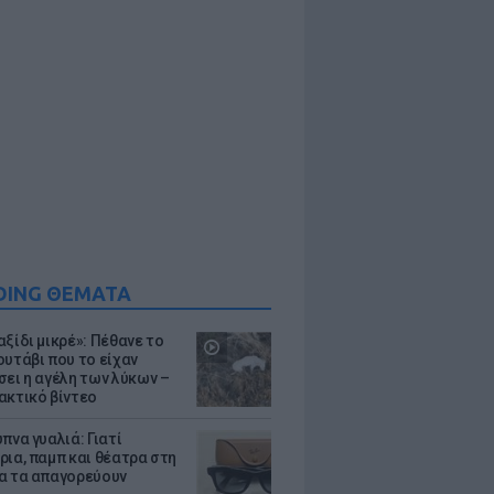
DING ΘΕΜΑΤΑ
ξίδι μικρέ»: Πέθανε το
ουτάβι που το είχαν
σει η αγέλη των λύκων –
ακτικό βίντεο
πνα γυαλιά: Γιατί
ρια, παμπ και θέατρα στη
α τα απαγορεύουν