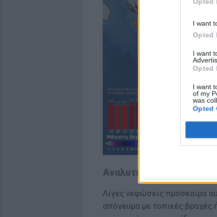
Opted 
I want t
Opted 
I want 
Advertis
Opted 
I want t
of my P
was col
Opted 
Αναλυτικά ο καιρός την
Λίγες νεφώσεις πρόσκαιρα αυ
απόγευμα με τοπικές βροχές ή