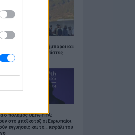
Σ
 «Οι κάτοικοι είναι ανήμποροι και
ι αγωνία» - 5.000 μετανάστες
νουν στην περιοχή
Σ
ρα ο πόλεμος UEFA-FIFA:
ουν στο μποϊκοτάζ οι Ευρωπαίοι
ούν εγγυήσεις και το... κεφάλι του
ίνο