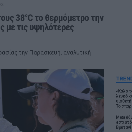
ΟΣ
ους 38°C το θερμόμετρο την 
ς με τις υψηλότερες 
ρασίας την Παρασκευή, αναλυτική
TREN
«Καλό τα
λευκό κ
υιοθετή
Το σπαρ
Meta έξυ
εστιατό
Βρετανί