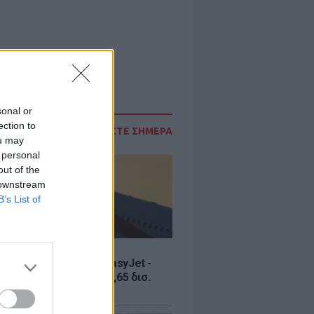
sonal or
ection to
ΔΙΑΒΑΣΤΕ ΣΗΜΕΡΑ
ou may
 personal
out of the
 downstream
B’s List of
Σ
ία εξαγοράς για την EasyJet -
ερικανική Appolo για 6,65 δισ.