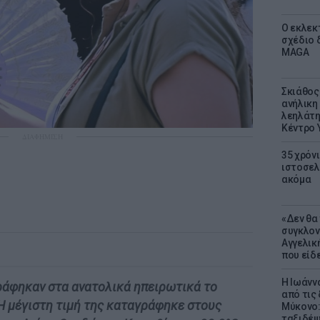
Ο εκλεκ
σχέδιο 
MAGA
Σκιάθος:
ανήλικη 
λεηλάτη
Κέντρο 
ΔΙΑΦΗΜΙΣΗ
35 χρόν
ιστοσελ
ακόμα
«Δεν θα
συγκλον
Αγγελική
που είδε
Η Ιωάνν
άφηκαν στα ανατολικά ηπειρωτικά το
από τις
 Η μέγιστη τιμή της καταγράφηκε στους
Μύκονο:
ταξιδέψε