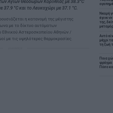
ων Αγίων Θεοδώρων Κορινθίας με 38.3°C
αγαπημέ
ε 37.9 °C και το Λευκοχώρι με 37.1 °C.
Νεαρή γ
έγινε vi
ρουσιάζεται η κατανομή της μέγιστης
της, δε
ωνα με το δίκτυο αυτόματων
μεταμό
 Εθνικού Αστεροσκοπείου Αθηνών /
Αυτό εί
μοί με τις υψηλότερες θερμοκρασίες.
μέχρι τ
τη ζωή 
ΔΙΑΦΗΜΙΣΗ
Ποια χώ
φράγμα 4
Πόσο κοσ