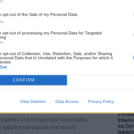
In
o opt-out of the Sale of my Personal Data.
In
to opt-out of processing my Personal Data for Targeted
ing.
ΕΙΔΗΣΕΙ
In
Θέουτα:
γεμάτο
o opt-out of Collection, Use, Retention, Sale, and/or Sharing
ersonal Data that Is Unrelated with the Purposes for which it
παραμέ
lected.
Out
CONFIRM
Data Deletion
Data Access
Privacy Policy
 Παρασκευή, σύμφωνα με την ΕΜΥ
ΕΙΔΗΣΕΙ
Στα άκ
ξημένες στα ηπειρωτικά το μεσημέρι -
Επιμέν
και ζητ
 όμβρους και κυρίως στα ορεινά
Ινφαντ