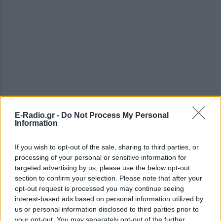
E-Radio.gr -
Do Not Process My Personal
Information
If you wish to opt-out of the sale, sharing to third parties, or
processing of your personal or sensitive information for
targeted advertising by us, please use the below opt-out
Επιπλέον δραστηριότητες (επί πληρωμή)
section to confirm your selection. Please note that after your
opt-out request is processed you may continue seeing
Για όσους αναζητούν ακόμα περισσότερη δράση, το
interest-based ads based on personal information utilized by
φεστιβάλ προσφέρει επίσης — με επιπλέον χρέωση
us or personal information disclosed to third parties prior to
— υδροποδήλατα, κανό-καγιάκ, mountain bike,
your opt-out. You may separately opt-out of the further