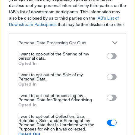
disclosure of your personal information by third parties on the
ιππασία και αερόστατο.
IAB’s list of downstream participants. This information may
also be disclosed by us to third parties on the
IAB’s List of
Το
Plastiras Lake Festival 2026
πραγματοποιείται
Downstream Participants
that may further disclose it to other
στον
Βοτανικό Κήπο Νεοχωρίου, Λίμνη Πλαστήρα
,
third parties.
από τις
9 έως τις 12 Ιουλίου 2026
.
Personal Data Processing Opt Outs
ΔΙΑΦΗΜΙΣΗ
I want to opt-out of the Sharing of my
personal data.
Opted In
I want to opt-out of the Sale of my
Personal Data.
Opted In
I want to opt-out of processing my
Personal Data for Targeted Advertising.
Opted In
I want to opt-out of Collection, Use,
Retention, Sale, and/or Sharing of my
Personal Data that Is Unrelated with the
Purposes for which it was collected.
Opted Out