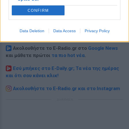
CONFIRM
Data Deletion
Data Access
Privacy Policy
Ακολουθήστε το E-Radio.gr στο
Google News
και μάθετε πρώτοι
τα πιο hot νέα
.
Εσύ μπήκες στο E-Daily.gr; Τα νέα της ημέρας
και ότι σου κάνει κλικ!
Ακολουθήστε το E-Radio.gr και στο Instagram
ΔΙΑΦΗΜΙΣΗ