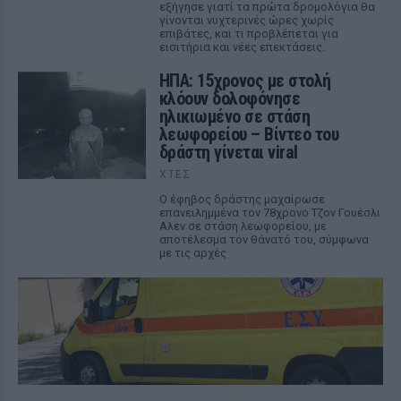
εξήγησε γιατί τα πρώτα δρομολόγια θα
γίνονται νυχτερινές ώρες χωρίς
επιβάτες, και τι προβλέπεται για
εισιτήρια και νέες επεκτάσεις.
ΗΠΑ: 15χρονος με στολή
κλόουν δολοφόνησε
ηλικιωμένο σε στάση
λεωφορείου – Βίντεο του
δράστη γίνεται viral
ΧΤΕΣ
Ο έφηβος δράστης μαχαίρωσε
επανειλημμένα τον 78χρονο Τζον Γουέσλι
Αλεν σε στάση λεωφορείου, με
αποτέλεσμα τον θάνατό του, σύμφωνα
με τις αρχές