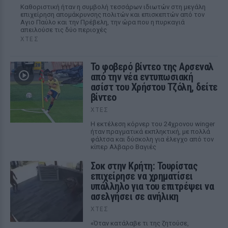
Καθοριστική ήταν η συμβολή τεσσάρων ιδιωτών στη μεγάλη
επιχείρηση απομάκρυνσης πολιτών και επισκεπτών από τον
Αγιο Παύλο και την Πρέβελη, την ώρα που η πυρκαγιά
απειλούσε τις δύο περιοχές
ΧΤΕΣ
Το φοβερό βίντεο της Αρσεναλ
από την νέα εντυπωσιακή
ασίστ του Χρήστου Τζόλη, δείτε
βίντεο
ΧΤΕΣ
Η εκτέλεση κόρνερ του 24χρονου winger
ήταν πραγματικά εκπληκτική, με πολλά
φάλτσα και δύσκολη για έλεγχο από τον
κίπερ Αλβαρο Βαγιές
Σοκ στην Κρήτη: Τουρίστας
επιχείρησε να χρηματίσει
υπάλληλο για του επιτρέψει να
ασελγήσει σε ανήλικη
ΧΤΕΣ
«Όταν κατάλαβε τι της ζητούσε,