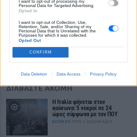
I want to opt-out of processing my
στη βορειοανατολική και νοτιοδυτική Ισπανία και
Personal Data for Targeted Advertising.
12 εκατ. στη βόρεια Ιταλία, κυρίως στην κοιλάδα
Opted In
του Πάδου
.
I want to opt-out of Collection, Use,
Retention, Sale, and/or Sharing of my
Απόλυτα ρεκόρ θερμοκρασιών καταρρίφθηκαν στη
Personal Data that Is Unrelated with the
Purposes for which it was collected.
Γερμανία, την Πολωνία, τη Σλοβακία, την Τσεχία
Opted Out
και την Ουγγαρία, και για τον μήνα Ιούνιο στο
CONFIRM
Ηνωμένο Βασίλειο και την Ελβετία
.
[ΠΗΓΗ]
Data Deletion
Data Access
Privacy Policy
ΔΙΑΒΑΣΤΕ ΑΚΟΜΗ
Η Ιταλία ψήνεται στον
καύσωνα: 5 νεκροί σε 24
ώρες σύμφωνα με τον ΠΟΥ
ΚΌΣΜΟΣ
ΠΡΙΝ 5 ΕΒΔΟΜΆΔΕΣ