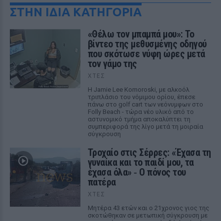
ΣΤΗΝ ΙΔΙΑ ΚΑΤΗΓΟΡΙΑ
«Θέλω τον μπαμπά μου»: Το
βίντεο της μεθυσμένης οδηγού
που σκότωσε νύφη ώρες μετά
τον γάμο της
ΧΤΕΣ
Η Jamie Lee Komoroski, με αλκοόλ
τριπλάσιο του νόμιμου ορίου, έπεσε
πάνω στο golf cart των νεόνυμφων στο
Folly Beach - τώρα νέο υλικό από το
αστυνομικό τμήμα αποκαλύπτει τη
συμπεριφορά της λίγο μετά τη μοιραία
σύγκρουση
Τροχαίο στις Σέρρες: «Έχασα τη
γυναίκα και το παιδί μου, τα
έχασα όλα» ‑ Ο πόνος του
πατέρα
ΧΤΕΣ
Μητέρα 43 ετών και ο 21χρονος γιος της
σκοτώθηκαν σε μετωπική σύγκρουση με