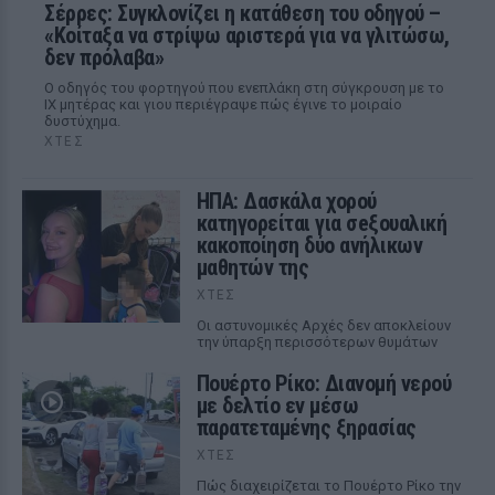
Σέρρες: Συγκλονίζει η κατάθεση του οδηγού –
«Κοίταξα να στρίψω αριστερά για να γλιτώσω,
δεν πρόλαβα»
Ο οδηγός του φορτηγού που ενεπλάκη στη σύγκρουση με το
ΙΧ μητέρας και γιου περιέγραψε πώς έγινε το μοιραίο
δυστύχημα.
ΧΤΕΣ
ΗΠΑ: Δασκάλα χορού
κατηγορείται για σeξουαλική
κακοποίηση δύο ανήλικων
μαθητών της
ΧΤΕΣ
Οι αστυνομικές Αρχές δεν αποκλείουν
την ύπαρξη περισσότερων θυμάτων
Πουέρτο Ρίκο: Διανομή νερού
με δελτίο εν μέσω
παρατεταμένης ξηρασίας
ΧΤΕΣ
Πώς διαχειρίζεται το Πουέρτο Ρίκο την