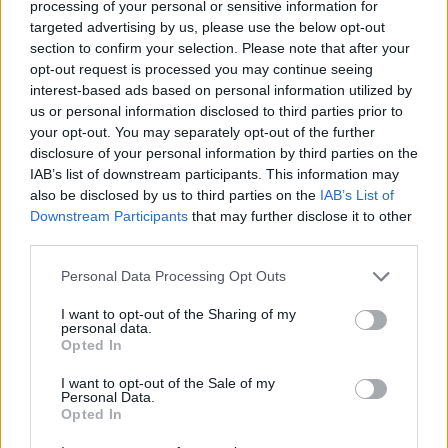
processing of your personal or sensitive information for
και την
Ιταλία
.
targeted advertising by us, please use the below opt-out
section to confirm your selection. Please note that after your
Ο καύσωνας αυτός
εξαπλώθηκε από την Ιβηρική
opt-out request is processed you may continue seeing
Χερσόνησο έως την Ουκρανία, περνώντας από τα
interest-based ads based on personal information utilized by
Βαλκάνια και τη Γερμανία
.
us or personal information disclosed to third parties prior to
your opt-out. You may separately opt-out of the further
Στην Ισπανία, σε μια περιοχή γύρω από την πόλη
disclosure of your personal information by third parties on the
IAB’s list of downstream participants. This information may
Λέριδα (Καταλονία),
οι 35 βαθμοί Κελσίου
also be disclosed by us to third parties on the
IAB’s List of
ξεπεράστηκαν τουλάχιστον για 16 συνεχείς
Downstream Participants
that may further disclose it to other
ημέρες
, σύμφωνα με ανάλυση του Γαλλικού
third parties.
Πρακτορείου με βάση στοιχεία του ευρωπαϊκού
Personal Data Processing Opt Outs
παρατηρητηρίου.
I want to opt-out of the Sharing of my
Ευρύτερα,
οι μέγιστες ημερήσιες θερμοκρασίες
personal data.
Opted In
ξεπέρασαν τους 35°C τουλάχιστον 10 φορές στη
διάρκεια του καύσωνα για σχεδόν 50 εκατ.
I want to opt-out of the Sale of my
Personal Data.
κατοίκους στην Ευρώπη: 18 εκατ. στην κεντρική
Opted In
και νότια Γαλλία, περισσότερους από 15 εκατ.