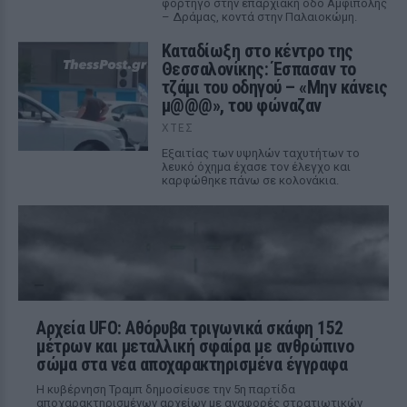
φορτηγό στην επαρχιακή οδό Αμφίπολης
– Δράμας, κοντά στην Παλαιοκώμη.
Καταδίωξη στο κέντρο της
Θεσσαλονίκης: Έσπασαν το
τζάμι του οδηγού – «Μην κάνεις
μ@@@», του φώναζαν
ΧΤΕΣ
Εξαιτίας των υψηλών ταχυτήτων το
λευκό όχημα έχασε τον έλεγχο και
καρφώθηκε πάνω σε κολονάκια.
Αρχεία UFO: Αθόρυβα τριγωνικά σκάφη 152
μέτρων και μεταλλική σφαίρα με ανθρώπινο
σώμα στα νέα αποχαρακτηρισμένα έγγραφα
Η κυβέρνηση Τραμπ δημοσίευσε την 5η παρτίδα
αποχαρακτηρισμένων αρχείων με αναφορές στρατιωτικών