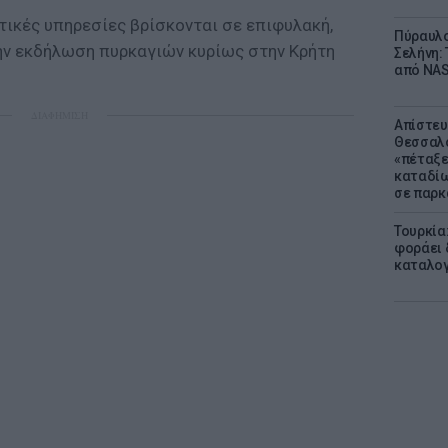
τικές υπηρεσίες βρίσκονται σε επιφυλακή,
Πύραυλο
ην εκδήλωση πυρκαγιών κυρίως στην Κρήτη
Σελήνη: 
από NAS
ΔΙΑΦΗΜΙΣΗ
Απίστευ
Θεσσαλο
«πέταξε
καταδίω
σε παρκ
Τουρκία
φοράει δ
καταλογ