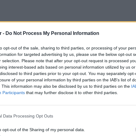
r -
Do Not Process My Personal Information
ά τα 8 μποφόρ, προκαλούν αυξημένη
to opt-out of the sale, sharing to third parties, or processing of your per
α νότια και ανατολικά τμήματα της χώρας.
formation for targeted advertising by us, please use the below opt-out s
νεμοι είναι πιο ήπιοι, ωστόσο ενισχύονται
r selection. Please note that after your opt-out request is processed y
eing interest-based ads based on personal information utilized by us or
 επεκτεινόμενοι και προς τη δυτική
disclosed to third parties prior to your opt-out. You may separately opt-
losure of your personal information by third parties on the IAB’s list of
. This information may also be disclosed by us to third parties on the
IA
ένουν σχετικά ήπιες, με μέγιστες τιμές που
Participants
that may further disclose it to other third parties.
θμούς Κελσίου στις περισσότερες περιοχές.
LIFESTY
ενικά καλός με λίγα σύννεφα στα ανατολικά
Οι συν
l Data Processing Opt Outs
ιατηρείται σταθερό, με θερμοκρασίες κοντά
εισιτήρ
σσαλονίκη, ο βαρδάρης παρουσιάζει ήπιες
τις τιμ
o opt-out of the Sharing of my personal data.
μαίνεται γύρω στους 32-33 βαθμούς, με λίγα