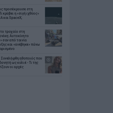
ς προσέκρουσε στη
Τι κρύβει η «σιγή ιχθύος»
A και SpaceX;
το τροχαίο στη
νίκη: Αυτοκίνητο
» σαν από ταινία
ξης και «ανέβηκε» πάνω
αρισμένο
: Συνελήφθη ηθοποιός που
oνητή ως κολιέ - Τι της
ίζουν οι αρχές