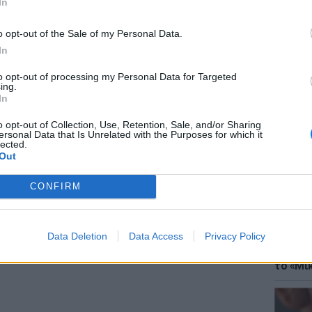
In
ρεινή ζώνη.
o opt-out of the Sale of my Personal Data.
ΔΙΑΦΗΜΙΣΗ
In
to opt-out of processing my Personal Data for Targeted
ing.
ΘΕΜΑΤ
In
Έφτιαξ
μουσική
o opt-out of Collection, Use, Retention, Sale, and/or Sharing
ersonal Data that Is Unrelated with the Purposes for which it
lected.
Out
CONFIRM
Data Deletion
Data Access
Privacy Policy
ΘΕΜΑΤ
Explain
το «Μικ