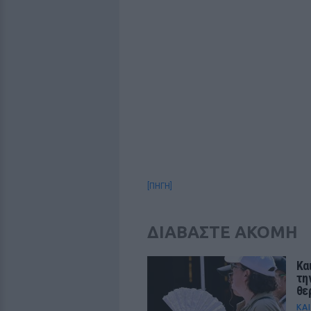
[ΠΗΓΗ]
ΔΙΑΒΑΣΤΕ ΑΚΟΜΗ
Κα
τη
θε
ΚΑ