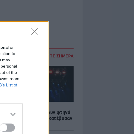
sonal or
ection to
ΔΙΑΒΑΣΤΕ ΣΗΜΕΡΑ
ou may
 personal
out of the
 downstream
B’s List of
LE
αυλίες επιτέλους βγάζουν φτηνά
ια - Ποιοι καλλιτέχνες κατέβασαν
ές