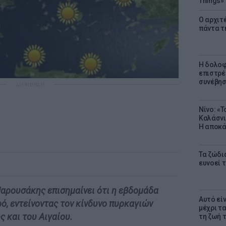
Things»
Ο αρχιτ
πάντα τ
Η δολοφ
επιστρέ
συνέβησ
ΔΙΑΦΗΜΙΣΗ
Νίνο: «
Καλάσνι
Η αποκά
Τα ζώδια
ευνοεί 
ρουσάκης επισημαίνει ότι η εβδομάδα
Αυτό εί
ρό, εντείνοντας τον κίνδυνο πυρκαγιών
μέχρι τ
ς και του Αιγαίου.
τη ζωή 