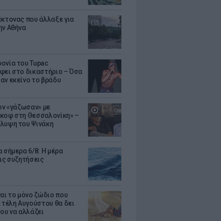
έκτονας που άλλαξε για
ην Αθήνα
ονία του Tupac
φει στο δικαστήριο – Όσα
αν εκείνο το βράδυ
Τον «γάζωσαν» με
κοφ στη Θεσσαλονίκη» –
λυψη του Ψινάκη
 σήμερα 6/8: Η μέρα
τις συζητήσεις
ναι το μόνο ζώδιο που
α τέλη Αυγούστου θα δει
του να αλλάζει