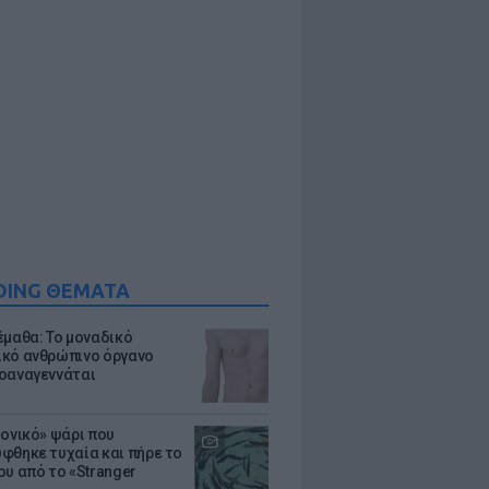
DING ΘΕΜΑΤΑ
έμαθα: Το μοναδικό
κό ανθρώπινο όργανο
οαναγεννάται
μονικό» ψάρι που
φθηκε τυχαία και πήρε το
ου από το «Stranger