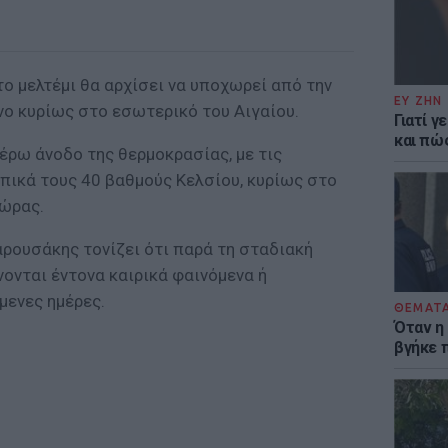
ο μελτέμι θα αρχίσει να υποχωρεί από την
ΕΥ ΖΗΝ
νο κυρίως στο εσωτερικό του Αιγαίου.
Γιατί γ
και πώ
έρω άνοδο της θερμοκρασίας, με τις
οπικά τους 40 βαθμούς Κελσίου, κυρίως στο
χώρας.
ουσάκης τονίζει ότι παρά τη σταδιακή
νονται έντονα καιρικά φαινόμενα ή
μενες ημέρες.
ΘΕΜΑΤ
Όταν η
βγήκε 