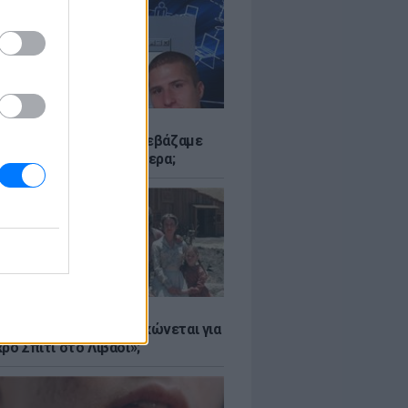
Α
αν το Napster που κατεβάζαμε
 - Πού βρίσκονται σήμερα;
Α
er: Γιατί η Αμερική τσακώνεται για
ρό Σπίτι στο Λιβάδι»;