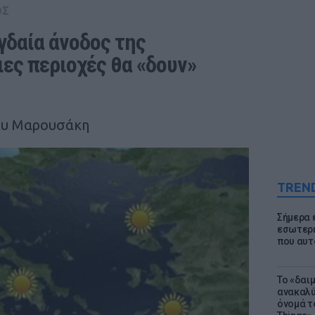
ΟΣ
γδαία άνοδος της 
ες περιοχές θα «δουν» 
ου Μαρουσάκη
TREN
Σήμερα 
εσωτερι
που αυτ
Το «δαι
ανακαλύ
όνομά τ