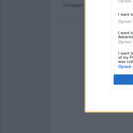
Opted 
σύννεφα στην ορεινή και ημιο
I want t
Opted 
I want 
Advertis
Opted 
I want t
of my P
was col
Opted 