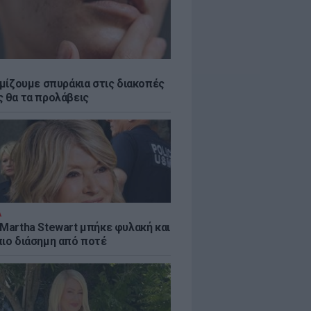
εμίζουμε σπυράκια στις διακοπές
ς θα τα προλάβεις
Α
 Martha Stewart μπήκε φυλακή και
πιο διάσημη από ποτέ