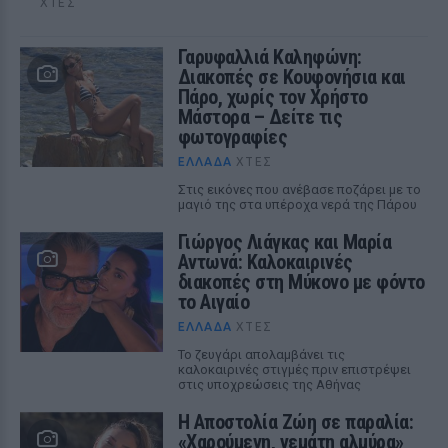
ΧΤΕΣ
Γαρυφαλλιά Καληφώνη:
Διακοπές σε Κουφονήσια και
Πάρο, χωρίς τον Χρήστο
Μάστορα – Δείτε τις
φωτογραφίες
ΕΛΛΆΔΑ
ΧΤΕΣ
Στις εικόνες που ανέβασε ποζάρει με το
μαγιό της στα υπέροχα νερά της Πάρου
Γιώργος Λιάγκας και Μαρία
Αντωνά: Καλοκαιρινές
διακοπές στη Μύκονο με φόντο
το Αιγαίο
ΕΛΛΆΔΑ
ΧΤΕΣ
Το ζευγάρι απολαμβάνει τις
καλοκαιρινές στιγμές πριν επιστρέψει
στις υποχρεώσεις της Αθήνας
Η Αποστολία Ζώη σε παραλία:
«Χαρούμενη, γεμάτη αλμύρα»