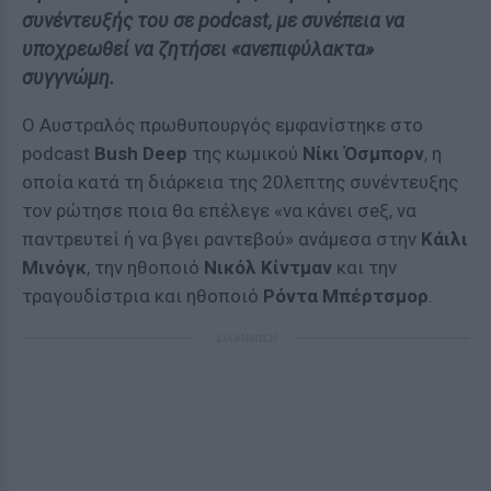
συνέντευξής του σε podcast, με συνέπεια να
υποχρεωθεί να ζητήσει «ανεπιφύλακτα»
συγγνώμη.
Ο Αυστραλός πρωθυπουργός εμφανίστηκε στο
podcast
Bush Deep
της κωμικού
Νίκι Όσμπορν
, η
οποία κατά τη διάρκεια της 20λεπτης συνέντευξης
τον ρώτησε ποια θα επέλεγε «να κάνει σeξ, να
παντρευτεί ή να βγει ραντεβού» ανάμεσα στην
Κάιλι
Μινόγκ
, την ηθοποιό
Νικόλ Κίντμαν
και την
τραγουδίστρια και ηθοποιό
Ρόντα Μπέρτσμορ
.
ΔΙΑΦΗΜΙΣΗ