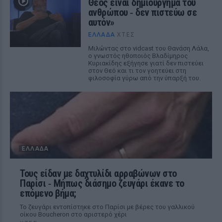
Θεός είναι δημιούργημα του
ανθρώπου ‑ δεν πιστεύω σε
αυτόν»
ΕΛΛΆΔΑ
ΧΤΕΣ
Μιλώντας στο vidcast του Θανάση Λάλα,
ο γνωστός ηθοποιός Βλαδίμηρος
Κυριακίδης εξήγησε γιατί δεν πιστεύει
στον Θεό και τι τον γοητεύει στη
φιλοσοφία γύρω από την ύπαρξή του.
ΕΛΛΆΔΑ
Τους είδαν με δαχτυλίδι αρραβώνων στο
Παρίσι ‑ Μήπως διάσημο ζευγάρι έκανε το
επόμενο βήμα;
Το ζευγάρι εντοπίστηκε στο Παρίσι με βέρες του γαλλικού
οίκου Boucheron στο αριστερό χέρι