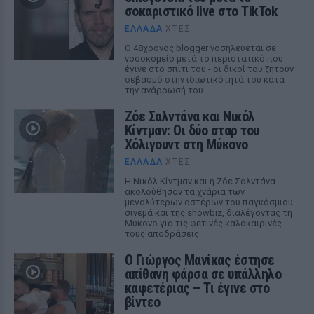
σοκαριστικό live στο TikTok
ΕΛΛΆΔΑ
ΧΤΕΣ
Ο 48χρονος blogger νοσηλεύεται σε
νοσοκομείο μετά το περιστατικό που
έγινε στο σπίτι του - οι δικοί του ζητούν
σεβασμό στην ιδιωτικότητά του κατά
την ανάρρωσή του
Ζόε Σαλντάνα και Νικόλ
Κίντμαν: Οι δύο σταρ του
Χόλιγουντ στη Μύκονο
ΕΛΛΆΔΑ
ΧΤΕΣ
Η Νικόλ Κίντμαν και η Ζόε Σαλντάνα
ακολούθησαν τα χνάρια των
μεγαλύτερων αστέρων του παγκόσμιου
σινεμά και της showbiz, διαλέγοντας τη
Μύκονο για τις φετινές καλοκαιρινές
τους αποδράσεις.
Ο Γιώργος Μανίκας έστησε
απίθανη φάρσα σε υπάλληλο
καφετέριας – Τι έγινε στο
βίντεο