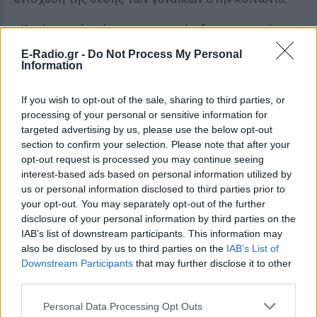
«Κατά καιρούς κάνουμε προφανώς διαφορετικού
τύπου συνεντεύξεις από αυτή που κάνουμε τώρα,
E-Radio.gr -
Do Not Process My Personal
αλλά το άλλο σημείο που πρέπει να τονιστεί είναι ότι η
Information
κυβέρνηση της οποίας ηγείται ο πρωθυπουργός είναι
If you wish to opt-out of the sale, sharing to third parties, or
η πρώτη στην ιστορία που έχει ισότητα στον αριθμό
processing of your personal or sensitive information for
ανδρών και γυναικών στο υπουργικό συμβούλιο»,
targeted advertising by us, please use the below opt-out
δήλωσε στο πρόγραμμα Radio National Breakfast.
section to confirm your selection. Please note that after your
opt-out request is processed you may continue seeing
Στην ίδια συνέντευξη, ο Αλμπανέζι ρωτήθηκε και
interest-based ads based on personal information utilized by
για το χειρότερο δώρο που έχει λάβει σε ταξίδι
us or personal information disclosed to third parties prior to
your opt-out. You may separately opt-out of the further
στο εξωτερικό. Απάντησε ότι ένα «παράξενο», αλλά
disclosure of your personal information by third parties on the
τελικά «αρκετά καλό» δώρο ήταν αυτό της
IAB’s list of downstream participants. This information may
πρωθυπουργού της Ιαπωνίας,
Σανάε Τακαΐτσι,
η
also be disclosed by us to third parties on the
IAB’s List of
οποία του είχε φέρει δύο πεπόνια.
Downstream Participants
that may further disclose it to other
third parties.
«Μπήκε μέσα μοιάζοντας με την Πάμελα Άντερσον;»
,
Personal Data Processing Opt Outs
σχολίασε η Όσμπορν, με τον Αλμπανέζι να χαμογελά