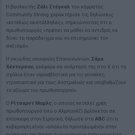
Η βουλευτής
Ζάλι Στέγκαλ
του κόμματος
Community Strong χαρακτήρισε τις δηλώσεις
«εντελώς ακατάλληλες», σημειώνοντας ότι ο
πρωθυπουργός «πρέπει να μάθει να αντιδρά, να
δίνει το παράδειγμα και να επισημαίνει τον
σeξισμό».
Η σκιώδης υπουργός Επικοινωνιών,
Σάρα
Χέντερσον,
ανέφερε σε ανάρτησή της στο X ότι τα
σχόλια ήταν
«προσβλητικά για τις γυναίκες,
ντροπιαστικά για τους Αυστραλούς και υποβαθμίζουν
το αξίωμα του πρωθυπουργού».
Ο
Ρίτσαρντ Μαρλς
, ο οποίος εκτελεί χρέη
πρωθυπουργού όσο ο Αλμπανέζι βρίσκεται σε
επίσκεψη στον Ειρηνικό, δήλωσε στο
ABC
ότι η
κυβέρνηση είναι «απόλυτα προσηλωμένη» στην
ενίσχυση της θέσης των γυναικών στην κοινωνία.