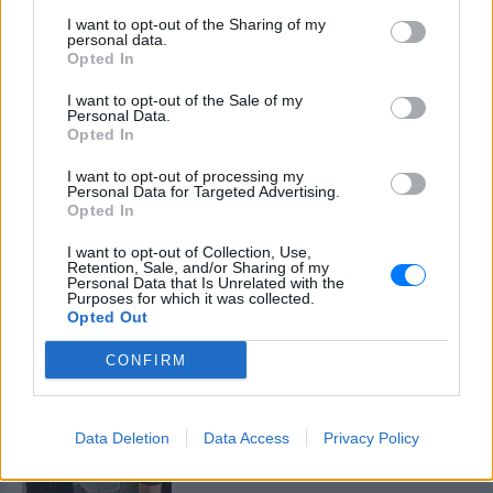
και να κάνει χειρονομία μπροστά από το στήθος
I want to opt-out of the Sharing of my
personal data.
του.
Opted In
Η Αυστραλία είναι γνωστή για την ανεπίσημη και
I want to opt-out of the Sale of my
Personal Data.
χαλαρή πολιτική της κουλτούρα, με τους πολιτικούς
Opted In
της χώρας να δέχονται συχνά σε συνεντεύξεις
I want to opt-out of processing my
ερωτήσεις που αφορούν την ποπ κουλτούρα, τον
Personal Data for Targeted Advertising.
αθλητισμό και την καθημερινότητα.
Opted In
I want to opt-out of Collection, Use,
[ΠΗΓΗ]
Retention, Sale, and/or Sharing of my
Personal Data that Is Unrelated with the
Purposes for which it was collected.
Opted Out
ΔΙΑΒΑΣΤΕ ΑΚΟΜΗ
CONFIRM
Ο «βίος και πολιτεία» του
Τζέιμς Δαλαμάγκα – Από
σεκιούριτι στην Αυστραλία,
Data Deletion
Data Access
Privacy Policy
φυγάς στο Αίγιο για 27 χρόνια
ΕΛΛΆΔΑ
ΠΡΙΝ 8 ΕΒΔΟΜΆΔΕΣ