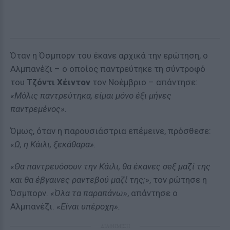
Όταν η Όσμπορν του έκανε αρχικά την ερώτηση, ο
Αλμπανέζι – ο οποίος παντρεύτηκε τη σύντροφό
του
Τζόντι Χέιντον
τον Νοέμβριο – απάντησε:
«Μόλις παντρεύτηκα, είμαι μόνο έξι μήνες
παντρεμένος».
Όμως, όταν η παρουσιάστρια επέμεινε, πρόσθεσε:
«Ω, η Κάιλι, ξεκάθαρα».
«Θα παντρευόσουν την Κάιλι, θα έκανες σeξ μαζί της
και θα έβγαινες ραντεβού μαζί της;»
, τον ρώτησε η
Όσμπορν.
«Όλα τα παραπάνω»
, απάντησε ο
Αλμπανέζι.
«Είναι υπέροχη».
ΔΙΑΦΗΜΙΣΗ