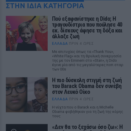
ΣΤΗΝ ΙΔΙΑ ΚΑΤΗΓΟΡΙΑ
Πού εξαφανίστηκε η Dido; Η
τραγουδίστρια που πούλησε 40
εκ. δίσκους άφησε τη δόξα και
άλλαξε ζωή
ΕΛΛΆΔΑ
ΠΡΙΝ 4 ΏΡΕΣ
Με επιτυχίες όπως τα «Thank You»,
«White Flag» και τη θρυλική συνεργασία
της με τον Eminem στο «Stan», η Dido
έγινε μία από τις μεγαλύτερες ποπ σταρ
των 00s
Η πιο δύσκολη στιγμή στη ζωή
του Barack Obama δεν συνέβη
στον Λευκό Οίκο
ΕΛΛΆΔΑ
ΠΡΙΝ 4 ΏΡΕΣ
Η νύχτα που ο Barack και η Michelle
Obama φοβήθηκαν για τη ζωή της κόρης
τους
«Δεν θα το ξεχάσω όσο ζω»: Η