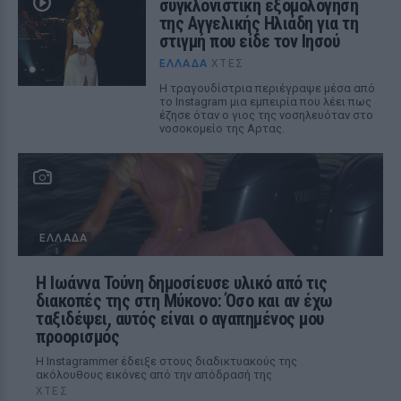
συγκλονιστική εξομολόγηση
της Αγγελικής Ηλιάδη για τη
στιγμή που είδε τον Ιησού
ΕΛΛΆΔΑ
ΧΤΕΣ
Η τραγουδίστρια περιέγραψε μέσα από
το Instagram μια εμπειρία που λέει πως
έζησε όταν ο γιος της νοσηλευόταν στο
νοσοκομείο της Αρτας.
ΕΛΛΆΔΑ
Η Ιωάννα Τούνη δημοσίευσε υλικό από τις
διακοπές της στη Μύκονο: Όσο και αν έχω
ταξιδέψει, αυτός είναι ο αγαπημένος μου
προορισμός
Η Instagrammer έδειξε στους διαδικτυακούς της
ακόλουθους εικόνες από την απόδρασή της
ΧΤΕΣ