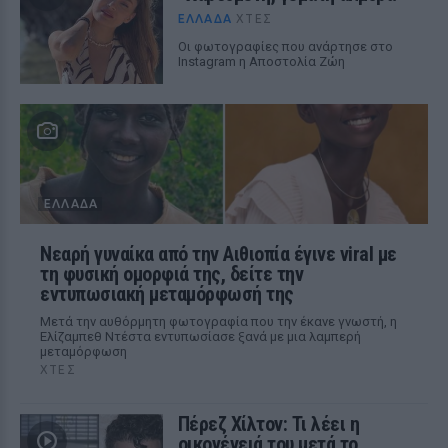
ΕΛΛΆΔΑ
ΧΤΕΣ
Οι φωτογραφίες που ανάρτησε στο
Instagram η Αποστολία Ζώη
ΕΛΛΆΔΑ
Νεαρή γυναίκα από την Αιθιοπία έγινε viral με
τη φυσική ομορφιά της, δείτε την
εντυπωσιακή μεταμόρφωσή της
Μετά την αυθόρμητη φωτογραφία που την έκανε γνωστή, η
Ελίζαμπεθ Ντέστα εντυπωσίασε ξανά με μια λαμπερή
μεταμόρφωση
ΧΤΕΣ
Πέρεζ Χίλτον: Τι λέει η
οικογένειά του μετά το