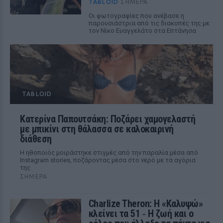
TABLOID
ΣΉΜΕΡΑ
Οι φωτογραφίες που ανέβασε η
παρουσιάστρια από τις διακοπές της με
τον Νίκο Ευαγγελάτο στα Επτάνησα
TABLOID
Κατερίνα Παπουτσάκη: Ποζάρει χαμογελαστή
με μπικίνι στη θάλασσα σε καλοκαιρινή
διάθεση
Η ηθοποιός μοιράστηκε στιγμές από την παραλία μέσα από
Instagram stories, ποζάροντας μέσα στο νερό με τα αγόρια
της
ΣΉΜΕΡΑ
Charlize Theron: Η «Καλυψώ»
κλείνει τα 51 ‑ H ζωή και ο