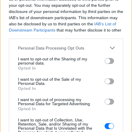
Η δημοσίευση κοινοποιήθηκε από @elenimenegaki
your opt-out. You may separately opt-out of the further
disclosure of your personal information by third parties on the
IAB’s list of downstream participants. This information may
[ΠΗΓΗ]
also be disclosed by us to third parties on the
IAB’s List of
Downstream Participants
that may further disclose it to other
third parties.
ΔΙΑΒΑΣΤΕ ΑΚΟΜΗ
Personal Data Processing Opt Outs
Σκάνδαλο μεγατόνων: Το
Instagram οδηγούσε χρήστες
I want to opt-out of the Sharing of my
σε κανάλια με βίντεο
personal data.
Opted In
κακοποίησης παιδιών
ΕΠΙΣΤΉΜΗ
ΠΡΙΝ 5 ΕΒΔΟΜΆΔΕΣ
I want to opt-out of the Sale of my
Personal Data.
Opted In
Ο Αρης Μουγκοπέτρος
I want to opt-out of processing my
επιστρέφει στις πίστες έναν
Personal Data for Targeted Advertising.
χρόνο μετά τον
Opted In
ακρωτηριασμό του
I want to opt-out of Collection, Use,
TABLOID
ΠΡΙΝ 5 ΕΒΔΟΜΆΔΕΣ
Retention, Sale, and/or Sharing of my
Personal Data that Is Unrelated with the