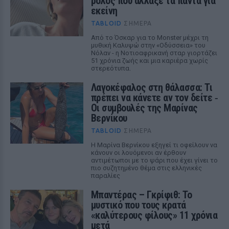
ρόλος που άλλαξε τα πάντα για
εκείνη
TABLOID
ΣΉΜΕΡΑ
Από το Όσκαρ για το Monster μέχρι τη
μυθική Καλυψώ στην «Οδύσσεια» του
Νόλαν - η Νοτιοαφρικανή σταρ γιορτάζει
51 χρόνια ζωής και μια καριέρα χωρίς
στερεότυπα.
Λαγοκέφαλος στη θάλασσα: Τι
πρέπει να κάνετε αν τον δείτε ‑
Οι συμβουλές της Μαρίνας
Βερνίκου
TABLOID
ΣΉΜΕΡΑ
Η Μαρίνα Βερνίκου εξηγεί τι οφείλουν να
κάνουν οι λουόμενοι αν έρθουν
αντιμέτωποι με το ψάρι που έχει γίνει το
πιο συζητημένο θέμα στις ελληνικές
παραλίες
Μπαντέρας – Γκρίφιθ: Το
μυστικό που τους κρατά
«καλύτερους φίλους» 11 χρόνια
μετά