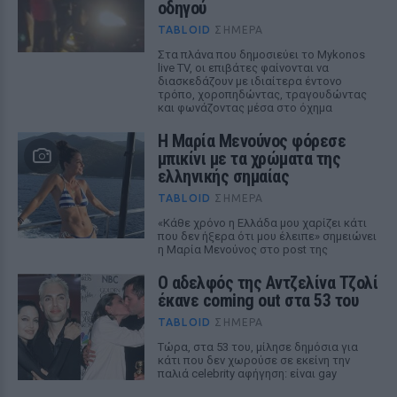
οδηγού
TABLOID
ΣΉΜΕΡΑ
Στα πλάνα που δημοσιεύει το Mykonos
live TV, οι επιβάτες φαίνονται να
διασκεδάζουν με ιδιαίτερα έντονο
τρόπο, χοροπηδώντας, τραγουδώντας
και φωνάζοντας μέσα στο όχημα
Η Μαρία Μενούνος φόρεσε
μπικίνι με τα χρώματα της
ελληνικής σημαίας
TABLOID
ΣΉΜΕΡΑ
«Κάθε χρόνο η Ελλάδα μου χαρίζει κάτι
που δεν ήξερα ότι μου έλειπε» σημειώνει
η Μαρία Μενούνος στο post της
Ο αδελφός της Αντζελίνα Τζολί
έκανε coming out στα 53 του
TABLOID
ΣΉΜΕΡΑ
Τώρα, στα 53 του, μίλησε δημόσια για
κάτι που δεν χωρούσε σε εκείνη την
παλιά celebrity αφήγηση: είναι gay