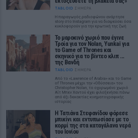
εκτοξεύσετε τη βλακεία σας»
TABLOID
ΣΉΜΕΡΑ
Η παραγωγός ραδιοφώνου ανάρτησε
story στο Instagram για να διαψεύσει όσα
κυκλοφορούν για την ερωτική της ζωή
Το μαροκινό χωριό που έγινε
Τροία για τον Nolan, Yunkai για
το Game of Thrones και
σκηνικό για το βίντεο κλιπ ...
της Βανδή
TABLOID
ΣΉΜΕΡΑ
Από το «Lawrence of Arabia» και το Game
of Thrones μέχρι την «Οδύσσεια» του
Christopher Nolan, το οχυρωμένο χωριό
Αΐτ Μπεν Χαντού έχει φιλοξενήσει πάνω
από έξι δεκαετίες κινηματογραφικής
ιστορίας
Η Τατιάνα Στεφανίδου φόρεσε
μπικίνι και εντυπωσίασε με το
κορμί της στα καταγάλανα νερά
του Ιονίου