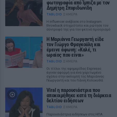
φωτογραφία από Ίμπιζα με τον
Δημήτρη Σπυριδωνίδη
TABLOID
ΣΉΜΕΡΑ
Η influencer ανέβασε στο Instagram
throwback στιγμιότυπο και ρώτησε τον
σύντροφό της για τον φετινό προορισμό
Η Μαριάννα Γεωργαντή είδε
τον Γιώργο Φραγκούλη και
έμεινε άφωνη: «Καλέ, τι
ωραίος που είναι»
TABLOID
ΣΉΜΕΡΑ
Οι τίτλοι της εφημερίδας Espresso
έγιναν αφορμή για ένα χαριτωμένο
σχόλιο στην εκπομπή της Μαριάννας
Γεωργαντή και του Γιάννη Κολοκυθά
Viral η παρουσιάστρια που
αποκοιμήθηκε κατά τη διάρκεια
δελτίου ειδήσεων
TABLOID
ΣΉΜΕΡΑ
Παρουσιάστρια ειδήσεων στις ΗΠΑ