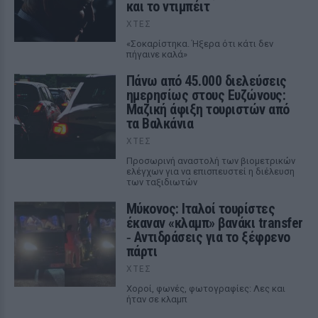
και το ντιμπέιτ
ΧΤΕΣ
«Σοκαρίστηκα. Ήξερα ότι κάτι δεν
πήγαινε καλά»
Πάνω από 45.000 διελεύσεις
ημερησίως στους Ευζώνους:
Μαζική άφιξη τουριστών από
τα Βαλκάνια
ΧΤΕΣ
Προσωρινή αναστολή των βιομετρικών
ελέγχων για να επισπευστεί η διέλευση
των ταξιδιωτών
Μύκονος: Ιταλοί τουρίστες
έκαναν «κλαμπ» βανάκι transfer
‑ Αντιδράσεις για το ξέφρενο
πάρτι
ΧΤΕΣ
Χοροί, φωνές, φωτογραφίες: Λες και
ήταν σε κλαμπ