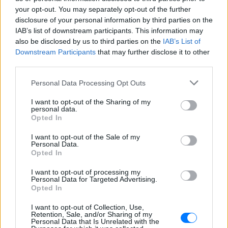
your opt-out. You may separately opt-out of the further
disclosure of your personal information by third parties on the
IAB’s list of downstream participants. This information may
also be disclosed by us to third parties on the
IAB’s List of
Downstream Participants
that may further disclose it to other
third parties.
Personal Data Processing Opt Outs
I want to opt-out of the Sharing of my
personal data.
Opted In
ΔΕΙΤΕ ΕΠΙΣΗΣ
I want to opt-out of the Sale of my
Personal Data.
Opted In
ΣΤΗΝ ΙΔΙΑ ΚΑΤΗΓΟΡΙΑ
I want to opt-out of processing my
Ουκρανία: Βίντεο σοκ με
Personal Data for Targeted Advertising.
Opted In
19χρονο να οδηγείται με τη βία
για επιστράτευση ‑ Τι είναι το
I want to opt-out of Collection, Use,
«busification»
Retention, Sale, and/or Sharing of my
Personal Data that Is Unrelated with the
ΧΤΕΣ