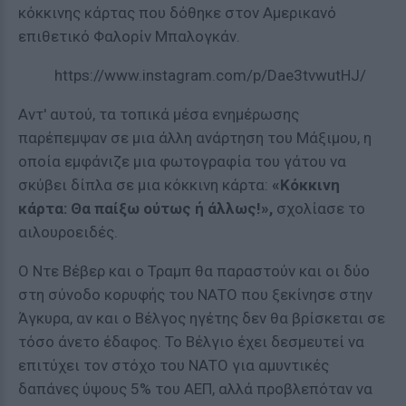
κόκκινης κάρτας που δόθηκε στον Αμερικανό
επιθετικό Φαλορίν Μπαλογκάν.
https://www.instagram.com/p/Dae3tvwutHJ/
Αντ' αυτού, τα τοπικά μέσα ενημέρωσης
παρέπεμψαν σε μια άλλη ανάρτηση του Μάξιμου, η
οποία εμφάνιζε μια φωτογραφία του γάτου να
σκύβει δίπλα σε μια κόκκινη κάρτα:
«Κόκκινη
κάρτα: Θα παίξω ούτως ή άλλως!»,
σχολίασε το
αιλουροειδές.
Ο Ντε Βέβερ και ο Τραμπ θα παραστούν και οι δύο
στη σύνοδο κορυφής του ΝΑΤΟ που ξεκίνησε στην
Άγκυρα, αν και ο Βέλγος ηγέτης δεν θα βρίσκεται σε
τόσο άνετο έδαφος. Το Βέλγιο έχει δεσμευτεί να
επιτύχει τον στόχο του ΝΑΤΟ για αμυντικές
δαπάνες ύψους 5% του ΑΕΠ, αλλά προβλεπόταν να