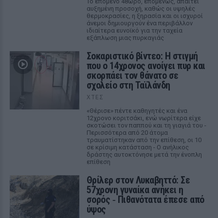
Το επόμενο 48ωρο, επομένως, απαιτεί
αυξημένη προσοχή, καθώς οι υψηλές
θερμοκρασίες, η ξηρασία και οι ισχυροί
άνεμοι δημιουργούν ένα περιβάλλον
ιδιαίτερα ευνοϊκό για την ταχεία
εξάπλωση μιας πυρκαγιάς
Σοκαριστικό βίντεο: Η στιγμή
που ο 14χρονος ανοίγει πυρ και
σκορπάει τον θάνατο σε
σχολείο στη Ταϊλάνδη
ΧΤΕΣ
«Θέρισε» πέντε καθηγητές και ένα
12χρονο κοριτσάκι, ενώ νωρίτερα είχε
σκοτώσει τον παππού και τη γιαγιά του -
Περισσότερα από 20 άτομα
τραυματίστηκαν από την επίθεση, οι 10
σε κρίσιμη κατάσταση - Ο ανήλικος
δράστης αυτοκτόνησε μετά την ένοπλη
επίθεση
Θρίλερ στον Λυκαβηττό: Σε
57χρονη γυναίκα ανήκει η
σορός ‑ Πιθανότατα έπεσε από
ύψος